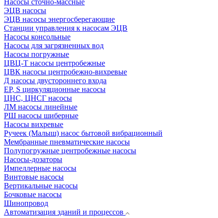
Насосы сточно-массные
ЭЦВ насосы
ЭЦВ насосы энергосберегающие
Станции управления к насосам ЭЦВ
Насосы консольные
Насосы для загрязненных вод
Насосы погружные
ЦВЦ-Т насосы центробежные
ЦВК насосы центробежно-вихревые
Д насосы двустороннего входа
EP, S циркуляционные насосы
ЦНС, ЦНСГ насосы
ЛМ насосы линейные
РШ насосы шиберные
Насосы вихревые
Ручеек (Малыш) насос бытовой вибрационный
Мембранные пневматические насосы
Полупогружные центробежные насосы
Насосы-дозаторы
Импеллерные насосы
Винтовые насосы
Вертикальные насосы
Бочковые насосы
Шинопровод
Автоматизация зданий и процессов