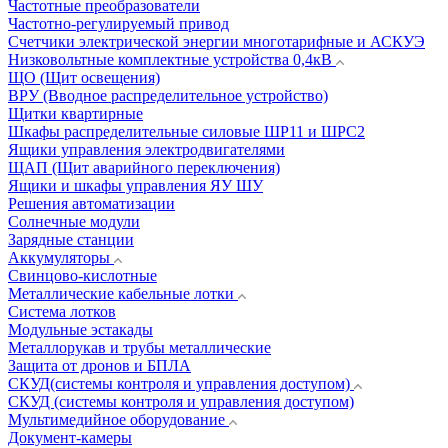
Частотные преобразователи
Частотно-регулируемый привод
Счетчики электрической энергии многотарифные и АСКУЭ
Низковольтные комплектные устройства 0,4кВ
ЩО (Щит освещения)
ВРУ (Вводное распределительное устройство)
Щитки квартирные
Шкафы распределительные силовые ШР11 и ШРС2
Ящики управления электродвигателями
ЩАП (Щит аварийного переключения)
Ящики и шкафы управления ЯУ ШУ
Решения автоматизации
Солнечные модули
Зарядные станции
Аккумуляторы
Свинцово-кислотные
Металлические кабельные лотки
Система лотков
Модульные эстакады
Металлорукав и трубы металлические
Защита от дронов и БПЛА
СКУД(системы контроля и управления доступом)
СКУД (системы контроля и управления доступом)
Мультимедийное оборудование
Документ-камеры