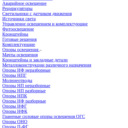
Аварийное освещение
Рециркуляторы
Светильники с датчиком движения
Источники света
Управление освещением и комплектующие
Фитоосвещение
Кронштейны
Готовые решения
Комплектующие
Опоры освещения
Мачты освещения
Кронштейны и закладные детали
Металлоконструкции различного назначения
Опоры НФ неразборные
Опоры НПГ
Молниеотводы
Опоры НП неразборные
Опоры НП разборные
Опоры НПК
Опоры НФ разборные
Опоры НФГ
Опоры НФК
Граненые силовые опоры освещения ОГС
Опоры ОНО
Опоры П-ФГ