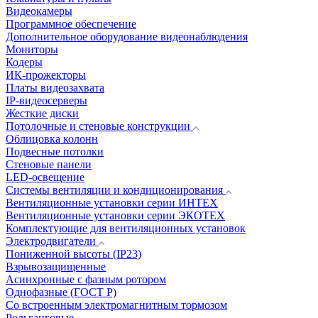
Видеокамеры
Программное обеспечение
Дополнительное оборудование видеонаблюдения
Мониторы
Кодеры
ИК-прожекторы
Платы видеозахвата
IP-видеосерверы
Жесткие диски
Потолочные и стеновые конструкции
Облицовка колонн
Подвесные потолки
Стеновые панели
LED-освещение
Системы вентиляции и кондиционирования
Вентиляционные установки серии ИНТЕХ
Вентиляционные установки серии ЭКОТЕХ
Комплектующие для вентиляционных установок
Электродвигатели
Пониженной высоты (IP23)
Взрывозащищенные
Асинхронные с фазным ротором
Однофазные (ГОСТ Р)
Со встроенным электромагнитным тормозом
Рольганговые