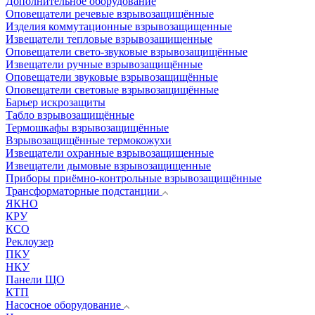
Дополнительное оборудование
Оповещатели речевые взрывозащищённые
Изделия коммутационные взрывозащищенные
Извещатели тепловые взрывозащищенные
Оповещатели свето-звуковые взрывозащищённые
Извещатели ручные взрывозащищённые
Оповещатели звуковые взрывозащищённые
Оповещатели световые взрывозащищённые
Барьер искрозащиты
Табло взрывозащищённые
Термошкафы взрывозащищённые
Взрывозащищённые термокожухи
Извещатели охранные взрывозащищенные
Извещатели дымовые взрывозащищенные
Приборы приёмно-контрольные взрывозащищённые
Трансформаторные подстанции
ЯКНО
КРУ
КСО
Реклоузер
ПКУ
НКУ
Панели ЩО
КТП
Насосное оборудование