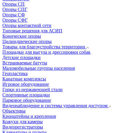
Опоры СП
Опоры СПГ
Опоры СФ
Опоры СФГ
Опоры контактной сети
Типовые решения для АСИП
Конические опоры
Цилиндрические опоры
Товары для благоустройства территории
Площадки для выгула и дрессировки собак
Детские площадки
Встраиваемые батуты
Маломобильные группы населения
Геопластика
Канатные комплексы
Игровое оборудование
Горки из нержавеющей стали
Спортивные площадки
Парковое оборудование
Видеонаблюдение и системы управления доступом
Объективы
Кронштейны и крепления
Кожухи для камеры
Видеорегистраторы
Клавиатуры и пульты