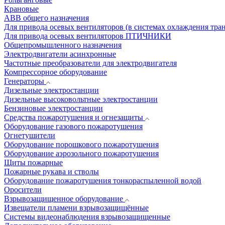
Крановые
АВВ общего назначения
Для привода осевых вентиляторов (в системах охлаждения тра
Для привода осевых вентиляторов ПТИЧНИКИ
Общепромышленного назначения
Электродвигатели асинхронные
Частотные преобразователи для электродвигателя
Компрессорное оборудование
Генераторы
Дизельные электростанции
Дизельные высоковольтные электростанции
Бензиновые электростанции
Средства пожаротушения и огнезащиты
Оборудование газового пожаротушения
Огнетушители
Оборудование порошкового пожаротушения
Оборудование аэрозольного пожаротушения
Щиты пожарные
Пожарные рукава и стволы
Оборудование пожаротушения тонкораспыленной водой
Оросители
Взрывозащищенное оборудование
Извещатели пламени взрывозащищённые
Системы видеонаблюдения взрывозащищенные