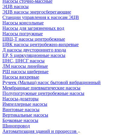
Насосы сточно-массные
ЭЦВ насосы
ЭЦВ насосы энергосберегающие
Станции управления к насосам ЭЦВ
Насосы консольные
Насосы для загрязненных вод
Насосы погружные
ЦВЦ-Т насосы центробежные
ЦВК насосы центробежно-вихревые
Д насосы двустороннего входа
EP, S циркуляционные насосы
ЦНС, ЦНСГ насосы
ЛМ насосы линейные
РШ насосы шиберные
Насосы вихревые
Ручеек (Малыш) насос бытовой вибрационный
Мембранные пневматические насосы
Полупогружные центробежные насосы
Насосы-дозаторы
Импеллерные насосы
Винтовые насосы
Вертикальные насосы
Бочковые насосы
Шинопровод
Автоматизация зданий и процессов