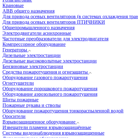
Крановые
АВВ общего назначения
Для привода осевых вентиляторов (в системах охлаждения тра
Для привода осевых вентиляторов ПТИЧНИКИ
Общепромышленного назначения
Электродвигатели асинхронные
Частотные преобразователи для электродвигателя
Компрессорное оборудование
Генераторы
Дизельные электростанции
Дизельные высоковольтные электростанции
Бензиновые электростанции
Средства пожаротушения и огнезащиты
Оборудование газового пожаротушения
Огнетушители
Оборудование порошкового пожаротушения
Оборудование аэрозольного пожаротушения
Щиты пожарные
Пожарные рукава и стволы
Оборудование пожаротушения тонкораспыленной водой
Оросители
Взрывозащищенное оборудование
Извещатели пламени взрывозащищённые
Системы видеонаблюдения взрывозащищенные