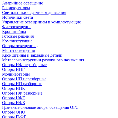
Аварийное освещение
Рециркуляторы
Светильники с датчиком движения
Источники света
Управление освещением и комплектующие
Фитоосвещение
Кронштейны
Готовые решения
Комплектующие
Опоры освещения
Мачты освещения
Кронштейны и закладные детали
Металлоконструкции различного назначения
Опоры НФ неразборные
Опоры НПГ
Молниеотводы
Опоры НП неразборные
Опоры НП разборные
Опоры НПК
Опоры НФ разборные
Опоры НФГ
Опоры НФК
Граненые силовые опоры освещения ОГС
Опоры ОНО
Опоры П-ФГ