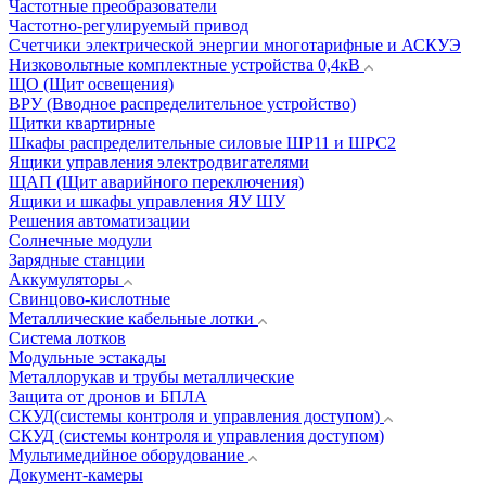
Частотные преобразователи
Частотно-регулируемый привод
Счетчики электрической энергии многотарифные и АСКУЭ
Низковольтные комплектные устройства 0,4кВ
ЩО (Щит освещения)
ВРУ (Вводное распределительное устройство)
Щитки квартирные
Шкафы распределительные силовые ШР11 и ШРС2
Ящики управления электродвигателями
ЩАП (Щит аварийного переключения)
Ящики и шкафы управления ЯУ ШУ
Решения автоматизации
Солнечные модули
Зарядные станции
Аккумуляторы
Свинцово-кислотные
Металлические кабельные лотки
Система лотков
Модульные эстакады
Металлорукав и трубы металлические
Защита от дронов и БПЛА
СКУД(системы контроля и управления доступом)
СКУД (системы контроля и управления доступом)
Мультимедийное оборудование
Документ-камеры