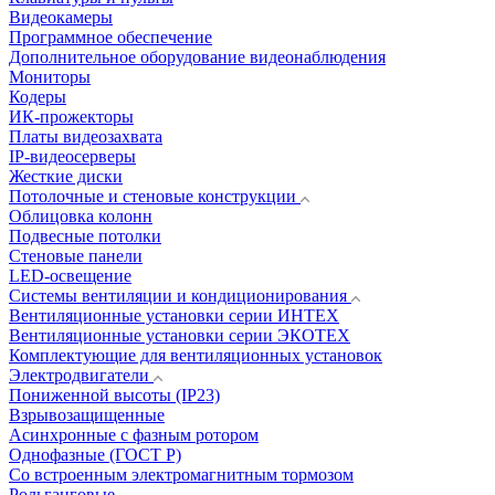
Видеокамеры
Программное обеспечение
Дополнительное оборудование видеонаблюдения
Мониторы
Кодеры
ИК-прожекторы
Платы видеозахвата
IP-видеосерверы
Жесткие диски
Потолочные и стеновые конструкции
Облицовка колонн
Подвесные потолки
Стеновые панели
LED-освещение
Системы вентиляции и кондиционирования
Вентиляционные установки серии ИНТЕХ
Вентиляционные установки серии ЭКОТЕХ
Комплектующие для вентиляционных установок
Электродвигатели
Пониженной высоты (IP23)
Взрывозащищенные
Асинхронные с фазным ротором
Однофазные (ГОСТ Р)
Со встроенным электромагнитным тормозом
Рольганговые