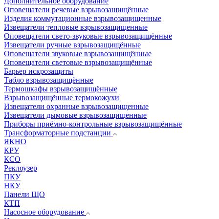
Дополнительное оборудование
Оповещатели речевые взрывозащищённые
Изделия коммутационные взрывозащищенные
Извещатели тепловые взрывозащищенные
Оповещатели свето-звуковые взрывозащищённые
Извещатели ручные взрывозащищённые
Оповещатели звуковые взрывозащищённые
Оповещатели световые взрывозащищённые
Барьер искрозащиты
Табло взрывозащищённые
Термошкафы взрывозащищённые
Взрывозащищённые термокожухи
Извещатели охранные взрывозащищенные
Извещатели дымовые взрывозащищенные
Приборы приёмно-контрольные взрывозащищённые
Трансформаторные подстанции
ЯКНО
КРУ
КСО
Реклоузер
ПКУ
НКУ
Панели ЩО
КТП
Насосное оборудование