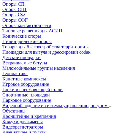
Опоры СП
Опоры СПГ
Опоры СФ
Опоры СФГ
Опоры контактной сети
Типовые решения для АСИП
Конические опоры
Цилиндрические опоры
Товары для благоустройства территории
Площадки для выгула и дрессировки собак
Детские площадки
Встраиваемые батуты
Маломобильные группы населения
Геопластика
Канатные комплексы
Игровое оборудование
Горки из нержавеющей стали
Спортивные площадки
Парковое оборудование
Видеонаблюдение и системы управления доступом
Объективы
Кронштейны и крепления
Кожухи для камеры
Видеорегистраторы
Клавиатуры и пульты