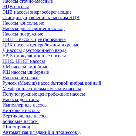
Насосы сточно-массные
ЭЦВ насосы
ЭЦВ насосы энергосберегающие
Станции управления к насосам ЭЦВ
Насосы консольные
Насосы для загрязненных вод
Насосы погружные
ЦВЦ-Т насосы центробежные
ЦВК насосы центробежно-вихревые
Д насосы двустороннего входа
EP, S циркуляционные насосы
ЦНС, ЦНСГ насосы
ЛМ насосы линейные
РШ насосы шиберные
Насосы вихревые
Ручеек (Малыш) насос бытовой вибрационный
Мембранные пневматические насосы
Полупогружные центробежные насосы
Насосы-дозаторы
Импеллерные насосы
Винтовые насосы
Вертикальные насосы
Бочковые насосы
Шинопровод
Автоматизация зданий и процессов