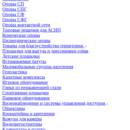
Опоры СП
Опоры СПГ
Опоры СФ
Опоры СФГ
Опоры контактной сети
Типовые решения для АСИП
Конические опоры
Цилиндрические опоры
Товары для благоустройства территории
Площадки для выгула и дрессировки собак
Детские площадки
Встраиваемые батуты
Маломобильные группы населения
Геопластика
Канатные комплексы
Игровое оборудование
Горки из нержавеющей стали
Спортивные площадки
Парковое оборудование
Видеонаблюдение и системы управления доступом
Объективы
Кронштейны и крепления
Кожухи для камеры
Видеорегистраторы
Клавиатуры и пульты