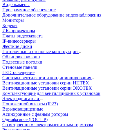
Видеокамеры
Программное обеспечение
Дополнительное оборудование видеонаблюдения
Мониторы
Кодеры
ИК-прожекторы
Платы видеозахвата
IP-видеосерверы
Жесткие диски
Потолочные и стеновые конструкции
Облицовка колонн
Подвесные потолки
Стеновые панели
LED-освещение
Системы вентиляции и кондиционирования
Вентиляционные установки серии ИНТЕХ
Вентиляционные установки серии ЭКОТЕХ
Комплектующие для вентиляционных установок
Электродвигатели
Пониженной высоты (IP23)
Взрывозащищенные
Асинхронные с фазным ротором
Однофазные (ГОСТ Р)
Со встроенным электромагнитным тормозом
Рольганговые