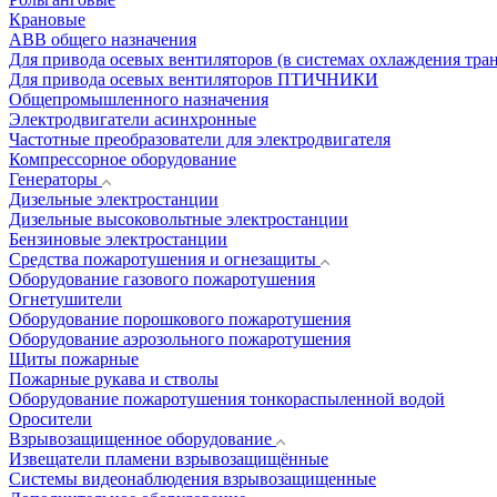
Крановые
АВВ общего назначения
Для привода осевых вентиляторов (в системах охлаждения тра
Для привода осевых вентиляторов ПТИЧНИКИ
Общепромышленного назначения
Электродвигатели асинхронные
Частотные преобразователи для электродвигателя
Компрессорное оборудование
Генераторы
Дизельные электростанции
Дизельные высоковольтные электростанции
Бензиновые электростанции
Средства пожаротушения и огнезащиты
Оборудование газового пожаротушения
Огнетушители
Оборудование порошкового пожаротушения
Оборудование аэрозольного пожаротушения
Щиты пожарные
Пожарные рукава и стволы
Оборудование пожаротушения тонкораспыленной водой
Оросители
Взрывозащищенное оборудование
Извещатели пламени взрывозащищённые
Системы видеонаблюдения взрывозащищенные