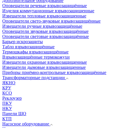
Дополнительное оборудование
Оповещатели речевые взрывозащищённые
Изделия коммутационные взрывозащищенные
Извещатели тепловые взрывозащищенные
Оповещатели свето-звуковые взрывозащищённые
Извещатели ручные взрывозащищённые
Оповещатели звуковые взрывозащищённые
Оповещатели световые взрывозащищённые
Барьер искрозащиты
Табло взрывозащищённые
Термошкафы взрывозащищённые
Взрывозащищённые термокожухи
Извещатели охранные взрывозащищенные
Извещатели дымовые взрывозащищенные
Приборы приёмно-контрольные взрывозащищённые
Трансформаторные подстанции
ЯКНО
КРУ
КСО
Реклоузер
ПКУ
НКУ
Панели ЩО
КТП
Насосное оборудование