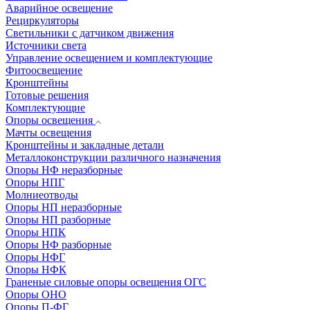
Аварийное освещение
Рециркуляторы
Светильники с датчиком движения
Источники света
Управление освещением и комплектующие
Фитоосвещение
Кронштейны
Готовые решения
Комплектующие
Опоры освещения
Мачты освещения
Кронштейны и закладные детали
Металлоконструкции различного назначения
Опоры НФ неразборные
Опоры НПГ
Молниеотводы
Опоры НП неразборные
Опоры НП разборные
Опоры НПК
Опоры НФ разборные
Опоры НФГ
Опоры НФК
Граненые силовые опоры освещения ОГС
Опоры ОНО
Опоры П-ФГ