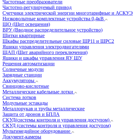
Частотные преобразователи
Частотно-регулируемый привод
Счетчики электрической энергии многотарифные и АСКУЭ
Низковольтные комплектные устройства 0,4кВ
ЩО (Щит освещения)
ВРУ (Вводное распределительное устройство)
Щитки квартирные
Шкафы распределительные силовые ШР11 и ШРС2
Ящики управления электродвигателями
ЩАП (Щит аварийного переключения)
Ящики и шкафы управления ЯУ ШУ
Решения автоматизации
Солнечные модули
Зарядные станции
Аккумуляторы
Свинцово-кислотные
Металлические кабельные лотки
Система лотков
Модульные эстакады
Металлорукав и трубы металлические
Защита от дронов и БПЛА
СКУД(системы контроля и управления доступом)
СКУД (системы контроля и управления доступом)
Мультимедийное оборудование
Документ-камеры