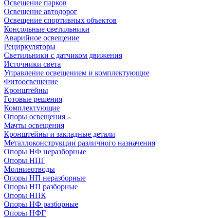
Освещение парков
Освещение автодорог
Освещение спортивных объектов
Консольные светильники
Аварийное освещение
Рециркуляторы
Светильники с датчиком движения
Источники света
Управление освещением и комплектующие
Фитоосвещение
Кронштейны
Готовые решения
Комплектующие
Опоры освещения
Мачты освещения
Кронштейны и закладные детали
Металлоконструкции различного назначения
Опоры НФ неразборные
Опоры НПГ
Молниеотводы
Опоры НП неразборные
Опоры НП разборные
Опоры НПК
Опоры НФ разборные
Опоры НФГ