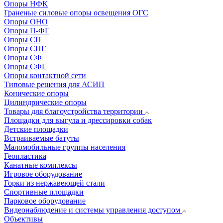
Опоры НФК
Граненые силовые опоры освещения ОГС
Опоры ОНО
Опоры П-ФГ
Опоры СП
Опоры СПГ
Опоры СФ
Опоры СФГ
Опоры контактной сети
Типовые решения для АСИП
Конические опоры
Цилиндрические опоры
Товары для благоустройства территории
Площадки для выгула и дрессировки собак
Детские площадки
Встраиваемые батуты
Маломобильные группы населения
Геопластика
Канатные комплексы
Игровое оборудование
Горки из нержавеющей стали
Спортивные площадки
Парковое оборудование
Видеонаблюдение и системы управления доступом
Объективы