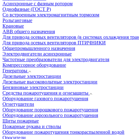
Асинхронные с фазным ротором
Однофазные (ГОСТ Р)
Со встроенным электромагнитным тормозом
Рольганговые
Крановые
АВВ общего назначения
Для привода осевых вентиляторов (в системах охлаждения тра
Для привода осевых вентиляторов ПТИЧНИКИ
Общепромышленного назначения
Электродвигатели асинхронные
Частотные преобразователи для электродвигателя
Компрессорное оборудование
Генераторы
Дизельные электростанции
Дизельные высоковольтные электростанции
Бензиновые электростанции
Средства пожаротушения и огнезащиты
Оборудование газового пожаротушения
Огнетушители
Оборудование порошкового пожаротушения
Оборудование аэрозольного пожаротушения
Щиты пожарные
Пожарные рукава и стволы
Оборудование пожаротушения тонкораспыленной водой
Оросители