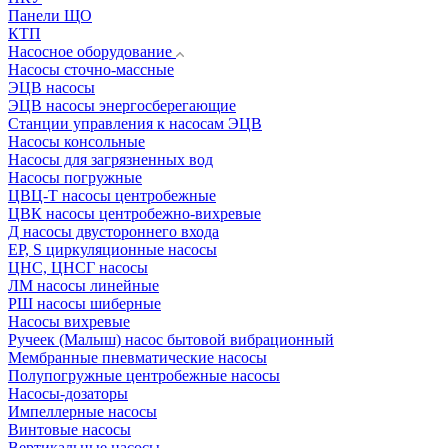
Панели ЩО
КТП
Насосное оборудование
Насосы сточно-массные
ЭЦВ насосы
ЭЦВ насосы энергосберегающие
Станции управления к насосам ЭЦВ
Насосы консольные
Насосы для загрязненных вод
Насосы погружные
ЦВЦ-Т насосы центробежные
ЦВК насосы центробежно-вихревые
Д насосы двустороннего входа
EP, S циркуляционные насосы
ЦНС, ЦНСГ насосы
ЛМ насосы линейные
РШ насосы шиберные
Насосы вихревые
Ручеек (Малыш) насос бытовой вибрационный
Мембранные пневматические насосы
Полупогружные центробежные насосы
Насосы-дозаторы
Импеллерные насосы
Винтовые насосы
Вертикальные насосы