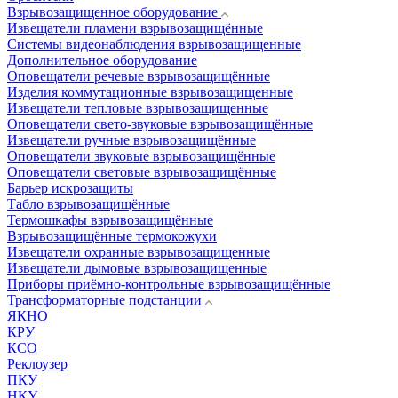
Взрывозащищенное оборудование
Извещатели пламени взрывозащищённые
Системы видеонаблюдения взрывозащищенные
Дополнительное оборудование
Оповещатели речевые взрывозащищённые
Изделия коммутационные взрывозащищенные
Извещатели тепловые взрывозащищенные
Оповещатели свето-звуковые взрывозащищённые
Извещатели ручные взрывозащищённые
Оповещатели звуковые взрывозащищённые
Оповещатели световые взрывозащищённые
Барьер искрозащиты
Табло взрывозащищённые
Термошкафы взрывозащищённые
Взрывозащищённые термокожухи
Извещатели охранные взрывозащищенные
Извещатели дымовые взрывозащищенные
Приборы приёмно-контрольные взрывозащищённые
Трансформаторные подстанции
ЯКНО
КРУ
КСО
Реклоузер
ПКУ
НКУ