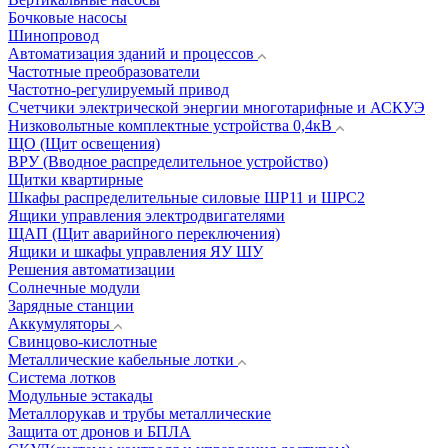
Бочковые насосы
Шинопровод
Автоматизация зданий и процессов
Частотные преобразователи
Частотно-регулируемый привод
Счетчики электрической энергии многотарифные и АСКУЭ
Низковольтные комплектные устройства 0,4кВ
ЩО (Щит освещения)
ВРУ (Вводное распределительное устройство)
Щитки квартирные
Шкафы распределительные силовые ШР11 и ШРС2
Ящики управления электродвигателями
ЩАП (Щит аварийного переключения)
Ящики и шкафы управления ЯУ ШУ
Решения автоматизации
Солнечные модули
Зарядные станции
Аккумуляторы
Свинцово-кислотные
Металлические кабельные лотки
Система лотков
Модульные эстакады
Металлорукав и трубы металлические
Защита от дронов и БПЛА