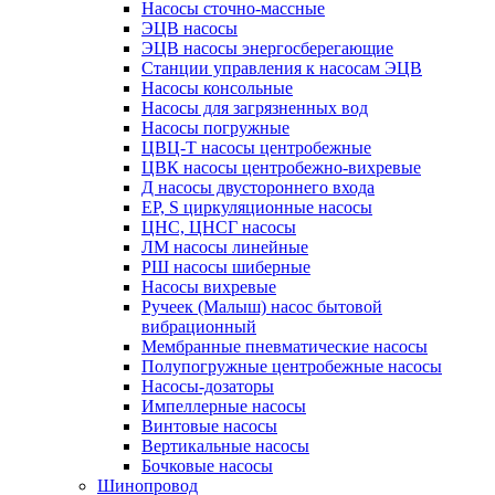
Насосы сточно-массные
ЭЦВ насосы
ЭЦВ насосы энергосберегающие
Станции управления к насосам ЭЦВ
Насосы консольные
Насосы для загрязненных вод
Насосы погружные
ЦВЦ-Т насосы центробежные
ЦВК насосы центробежно-вихревые
Д насосы двустороннего входа
EP, S циркуляционные насосы
ЦНС, ЦНСГ насосы
ЛМ насосы линейные
РШ насосы шиберные
Насосы вихревые
Ручеек (Малыш) насос бытовой
вибрационный
Мембранные пневматические насосы
Полупогружные центробежные насосы
Насосы-дозаторы
Импеллерные насосы
Винтовые насосы
Вертикальные насосы
Бочковые насосы
Шинопровод