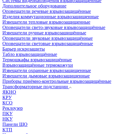
Системы видеонаблюдения взрывозащищенные
Дополнительное оборудование
Оповещатели речевые взрывозащищённые
Изделия коммутационные взрывозащищенные
Извещатели тепловые взрывозащищенные
Оповещатели свето-звуковые взрывозащищённые
Извещатели ручные взрывозащищённые
Оповещатели звуковые взрывозащищённые
Оповещатели световые взрывозащищённые
Барьер искрозащиты
Табло взрывозащищённые
Термошкафы взрывозащищённые
Взрывозащищённые термокожухи
Извещатели охранные взрывозащищенные
Извещатели дымовые взрывозащищенные
Приборы приёмно-контрольные взрывозащищённые
Трансформаторные подстанции
ЯКНО
КРУ
КСО
Реклоузер
ПКУ
НКУ
Панели ЩО
КТП