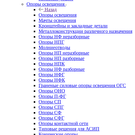
Опоры освещения
Назад
Опоры освещения
Мачты освещения
Кронштейны и закладные детали
Металлоконструкции различного назначения
Опоры НФ неразборные
Опоры НПГ
Молниеотводы
Опоры НП неразборные
Опоры НП разборные
Опоры НПК
Опоры НФ разборные
Опоры НФГ
Опоры НФК
Граненые силовые опоры освещения ОГС
Опоры ОНО
Опоры П-ФГ
Опоры СП
Опоры СПГ
Опоры СФ
Опоры СФГ
Опоры контактной сети
Типовые решения для АСИП
Конические опоры