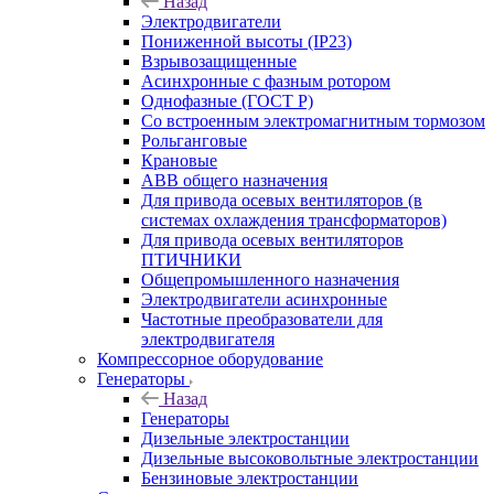
Назад
Электродвигатели
Пониженной высоты (IP23)
Взрывозащищенные
Асинхронные с фазным ротором
Однофазные (ГОСТ Р)
Со встроенным электромагнитным тормозом
Рольганговые
Крановые
АВВ общего назначения
Для привода осевых вентиляторов (в
системах охлаждения трансформаторов)
Для привода осевых вентиляторов
ПТИЧНИКИ
Общепромышленного назначения
Электродвигатели асинхронные
Частотные преобразователи для
электродвигателя
Компрессорное оборудование
Генераторы
Назад
Генераторы
Дизельные электростанции
Дизельные высоковольтные электростанции
Бензиновые электростанции