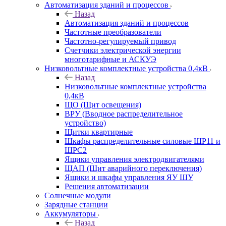
Автоматизация зданий и процессов
Назад
Автоматизация зданий и процессов
Частотные преобразователи
Частотно-регулируемый привод
Счетчики электрической энергии
многотарифные и АСКУЭ
Низковольтные комплектные устройства 0,4кВ
Назад
Низковольтные комплектные устройства
0,4кВ
ЩО (Щит освещения)
ВРУ (Вводное распределительное
устройство)
Щитки квартирные
Шкафы распределительные силовые ШР11 и
ШРС2
Ящики управления электродвигателями
ЩАП (Щит аварийного переключения)
Ящики и шкафы управления ЯУ ШУ
Решения автоматизации
Солнечные модули
Зарядные станции
Аккумуляторы
Назад