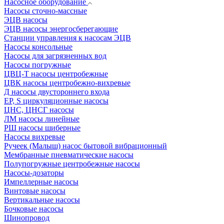
Насосное оборудование
Насосы сточно-массные
ЭЦВ насосы
ЭЦВ насосы энергосберегающие
Станции управления к насосам ЭЦВ
Насосы консольные
Насосы для загрязненных вод
Насосы погружные
ЦВЦ-Т насосы центробежные
ЦВК насосы центробежно-вихревые
Д насосы двустороннего входа
EP, S циркуляционные насосы
ЦНС, ЦНСГ насосы
ЛМ насосы линейные
РШ насосы шиберные
Насосы вихревые
Ручеек (Малыш) насос бытовой вибрационный
Мембранные пневматические насосы
Полупогружные центробежные насосы
Насосы-дозаторы
Импеллерные насосы
Винтовые насосы
Вертикальные насосы
Бочковые насосы
Шинопровод