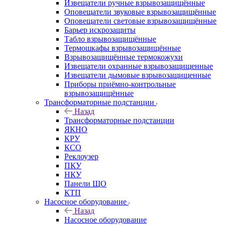
Извещатели ручные взрывозащищённые
Оповещатели звуковые взрывозащищённые
Оповещатели световые взрывозащищённые
Барьер искрозащиты
Табло взрывозащищённые
Термошкафы взрывозащищённые
Взрывозащищённые термокожухи
Извещатели охранные взрывозащищенные
Извещатели дымовые взрывозащищенные
Приборы приёмно-контрольные
взрывозащищённые
Трансформаторные подстанции
Назад
Трансформаторные подстанции
ЯКНО
КРУ
КСО
Реклоузер
ПКУ
НКУ
Панели ЩО
КТП
Насосное оборудование
Назад
Насосное оборудование