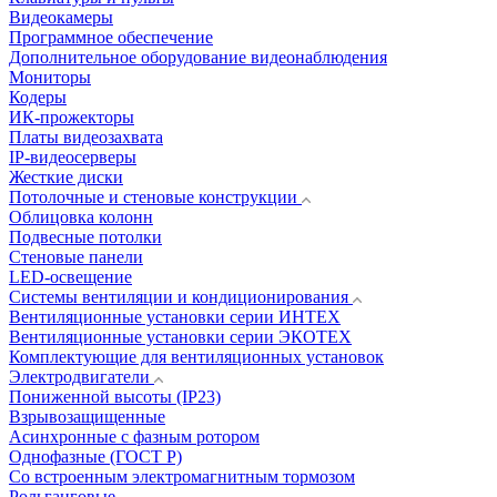
Видеокамеры
Программное обеспечение
Дополнительное оборудование видеонаблюдения
Мониторы
Кодеры
ИК-прожекторы
Платы видеозахвата
IP-видеосерверы
Жесткие диски
Потолочные и стеновые конструкции
Облицовка колонн
Подвесные потолки
Стеновые панели
LED-освещение
Системы вентиляции и кондиционирования
Вентиляционные установки серии ИНТЕХ
Вентиляционные установки серии ЭКОТЕХ
Комплектующие для вентиляционных установок
Электродвигатели
Пониженной высоты (IP23)
Взрывозащищенные
Асинхронные с фазным ротором
Однофазные (ГОСТ Р)
Со встроенным электромагнитным тормозом
Рольганговые