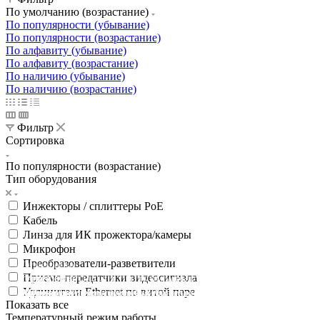
По умолчанию (возрастание)
По популярности (убывание)
По популярности (возрастание)
По алфавиту (убывание)
По алфавиту (возрастание)
По наличию (убывание)
По наличию (возрастание)
Фильтр
Сортировка
По популярности (возрастание)
Тип оборудования
Инжекторы / сплиттеры PoE
Кабель
Линза для ИК прожектора/камеры
Микрофон
Преобразователи-разветвители
Освещение
Приемо-передатчики видеосигнала
Освещение
Освещение
Освещение
СТРОИТЕЛЬНЫЙ ГИПЕРМАРКЕТ «ЛЕРУА
Удлинители Ethernet по витой паре
Здания префектуры ТиНАО
Калужский завод путевых машин и гидроприводов
МЕРЛЕН»
Железнодорожный вокзал Арзамас-1
Показать все
Температурный режим работы