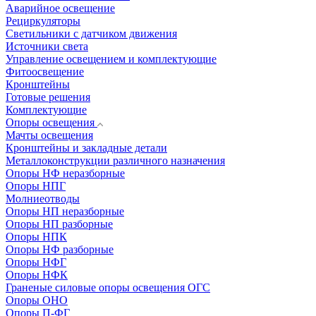
Аварийное освещение
Рециркуляторы
Светильники с датчиком движения
Источники света
Управление освещением и комплектующие
Фитоосвещение
Кронштейны
Готовые решения
Комплектующие
Опоры освещения
Мачты освещения
Кронштейны и закладные детали
Металлоконструкции различного назначения
Опоры НФ неразборные
Опоры НПГ
Молниеотводы
Опоры НП неразборные
Опоры НП разборные
Опоры НПК
Опоры НФ разборные
Опоры НФГ
Опоры НФК
Граненые силовые опоры освещения ОГС
Опоры ОНО
Опоры П-ФГ