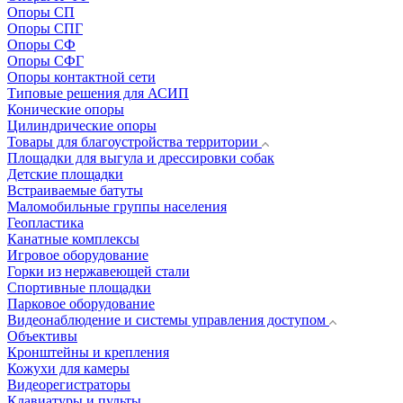
Опоры СП
Опоры СПГ
Опоры СФ
Опоры СФГ
Опоры контактной сети
Типовые решения для АСИП
Конические опоры
Цилиндрические опоры
Товары для благоустройства территории
Площадки для выгула и дрессировки собак
Детские площадки
Встраиваемые батуты
Маломобильные группы населения
Геопластика
Канатные комплексы
Игровое оборудование
Горки из нержавеющей стали
Спортивные площадки
Парковое оборудование
Видеонаблюдение и системы управления доступом
Объективы
Кронштейны и крепления
Кожухи для камеры
Видеорегистраторы
Клавиатуры и пульты