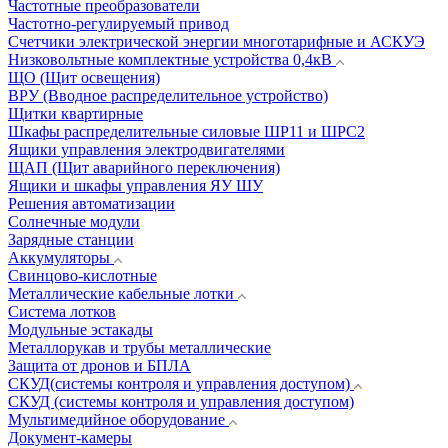
Частотные преобразователи
Частотно-регулируемый привод
Счетчики электрической энергии многотарифные и АСКУЭ
Низковольтные комплектные устройства 0,4кВ
ЩО (Щит освещения)
ВРУ (Вводное распределительное устройство)
Щитки квартирные
Шкафы распределительные силовые ШР11 и ШРС2
Ящики управления электродвигателями
ЩАП (Щит аварийного переключения)
Ящики и шкафы управления ЯУ ШУ
Решения автоматизации
Солнечные модули
Зарядные станции
Аккумуляторы
Свинцово-кислотные
Металлические кабельные лотки
Система лотков
Модульные эстакады
Металлорукав и трубы металлические
Защита от дронов и БПЛА
СКУД(системы контроля и управления доступом)
СКУД (системы контроля и управления доступом)
Мультимедийное оборудование
Документ-камеры