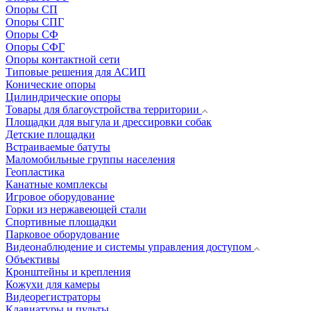
Опоры СП
Опоры СПГ
Опоры СФ
Опоры СФГ
Опоры контактной сети
Типовые решения для АСИП
Конические опоры
Цилиндрические опоры
Товары для благоустройства территории
Площадки для выгула и дрессировки собак
Детские площадки
Встраиваемые батуты
Маломобильные группы населения
Геопластика
Канатные комплексы
Игровое оборудование
Горки из нержавеющей стали
Спортивные площадки
Парковое оборудование
Видеонаблюдение и системы управления доступом
Объективы
Кронштейны и крепления
Кожухи для камеры
Видеорегистраторы
Клавиатуры и пульты