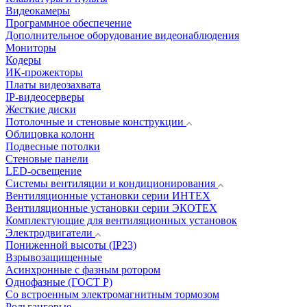
Видеокамеры
Программное обеспечение
Дополнительное оборудование видеонаблюдения
Мониторы
Кодеры
ИК-прожекторы
Платы видеозахвата
IP-видеосерверы
Жесткие диски
Потолочные и стеновые конструкции
Облицовка колонн
Подвесные потолки
Стеновые панели
LED-освещение
Системы вентиляции и кондиционирования
Вентиляционные установки серии ИНТЕХ
Вентиляционные установки серии ЭКОТЕХ
Комплектующие для вентиляционных установок
Электродвигатели
Пониженной высоты (IP23)
Взрывозащищенные
Асинхронные с фазным ротором
Однофазные (ГОСТ Р)
Со встроенным электромагнитным тормозом
Рольганговые