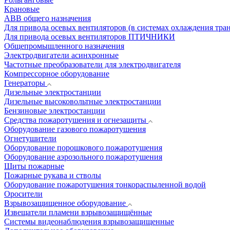
Крановые
АВВ общего назначения
Для привода осевых вентиляторов (в системах охлаждения тра
Для привода осевых вентиляторов ПТИЧНИКИ
Общепромышленного назначения
Электродвигатели асинхронные
Частотные преобразователи для электродвигателя
Компрессорное оборудование
Генераторы
Дизельные электростанции
Дизельные высоковольтные электростанции
Бензиновые электростанции
Средства пожаротушения и огнезащиты
Оборудование газового пожаротушения
Огнетушители
Оборудование порошкового пожаротушения
Оборудование аэрозольного пожаротушения
Щиты пожарные
Пожарные рукава и стволы
Оборудование пожаротушения тонкораспыленной водой
Оросители
Взрывозащищенное оборудование
Извещатели пламени взрывозащищённые
Системы видеонаблюдения взрывозащищенные