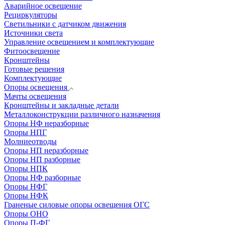
Аварийное освещение
Рециркуляторы
Светильники с датчиком движения
Источники света
Управление освещением и комплектующие
Фитоосвещение
Кронштейны
Готовые решения
Комплектующие
Опоры освещения
Мачты освещения
Кронштейны и закладные детали
Металлоконструкции различного назначения
Опоры НФ неразборные
Опоры НПГ
Молниеотводы
Опоры НП неразборные
Опоры НП разборные
Опоры НПК
Опоры НФ разборные
Опоры НФГ
Опоры НФК
Граненые силовые опоры освещения ОГС
Опоры ОНО
Опоры П-ФГ