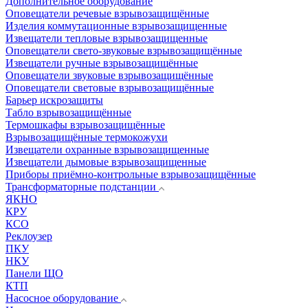
Дополнительное оборудование
Оповещатели речевые взрывозащищённые
Изделия коммутационные взрывозащищенные
Извещатели тепловые взрывозащищенные
Оповещатели свето-звуковые взрывозащищённые
Извещатели ручные взрывозащищённые
Оповещатели звуковые взрывозащищённые
Оповещатели световые взрывозащищённые
Барьер искрозащиты
Табло взрывозащищённые
Термошкафы взрывозащищённые
Взрывозащищённые термокожухи
Извещатели охранные взрывозащищенные
Извещатели дымовые взрывозащищенные
Приборы приёмно-контрольные взрывозащищённые
Трансформаторные подстанции
ЯКНО
КРУ
КСО
Реклоузер
ПКУ
НКУ
Панели ЩО
КТП
Насосное оборудование