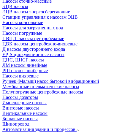
Насосы сточно-массные
ЭЦВ насосы
ЭЦВ насосы энергосберегающие
Станции управления к насосам ЭЦВ
Насосы консольные
Насосы для загрязненных вод
Насосы погружные
ЦВЦ-Т насосы центробежные
ЦВК насосы центробежно-вихревые
Д насосы двустороннего входа
EP, S циркуляционные насосы
ЦНС, ЦНСГ насосы
ЛМ насосы линейные
РШ насосы шиберные
Насосы вихревые
Ручеек (Малыш) насос бытовой вибрационный
Мембранные пневматические насосы
Полупогружные центробежные насосы
Насосы-дозаторы
Импеллерные насосы
Винтовые насосы
Вертикальные насосы
Бочковые насосы
Шинопровод
Автоматизация зданий и процессов