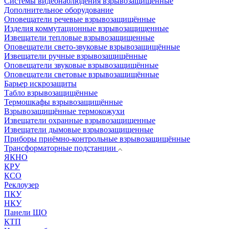
Системы видеонаблюдения взрывозащищенные
Дополнительное оборудование
Оповещатели речевые взрывозащищённые
Изделия коммутационные взрывозащищенные
Извещатели тепловые взрывозащищенные
Оповещатели свето-звуковые взрывозащищённые
Извещатели ручные взрывозащищённые
Оповещатели звуковые взрывозащищённые
Оповещатели световые взрывозащищённые
Барьер искрозащиты
Табло взрывозащищённые
Термошкафы взрывозащищённые
Взрывозащищённые термокожухи
Извещатели охранные взрывозащищенные
Извещатели дымовые взрывозащищенные
Приборы приёмно-контрольные взрывозащищённые
Трансформаторные подстанции
ЯКНО
КРУ
КСО
Реклоузер
ПКУ
НКУ
Панели ЩО
КТП