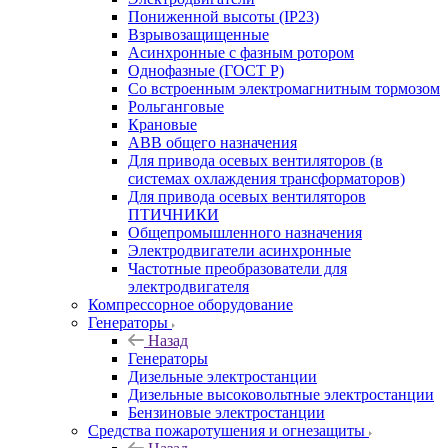
Пониженной высоты (IP23)
Взрывозащищенные
Асинхронные с фазным ротором
Однофазные (ГОСТ Р)
Со встроенным электромагнитным тормозом
Рольганговые
Крановые
АВВ общего назначения
Для привода осевых вентиляторов (в
системах охлаждения трансформаторов)
Для привода осевых вентиляторов
ПТИЧНИКИ
Общепромышленного назначения
Электродвигатели асинхронные
Частотные преобразователи для
электродвигателя
Компрессорное оборудование
Генераторы
Назад
Генераторы
Дизельные электростанции
Дизельные высоковольтные электростанции
Бензиновые электростанции
Средства пожаротушения и огнезащиты