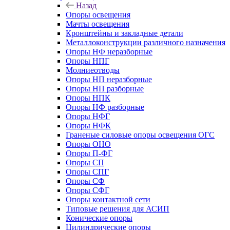
Назад
Опоры освещения
Мачты освещения
Кронштейны и закладные детали
Металлоконструкции различного назначения
Опоры НФ неразборные
Опоры НПГ
Молниеотводы
Опоры НП неразборные
Опоры НП разборные
Опоры НПК
Опоры НФ разборные
Опоры НФГ
Опоры НФК
Граненые силовые опоры освещения ОГС
Опоры ОНО
Опоры П-ФГ
Опоры СП
Опоры СПГ
Опоры СФ
Опоры СФГ
Опоры контактной сети
Типовые решения для АСИП
Конические опоры
Цилиндрические опоры