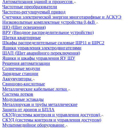
Автоматизация зданий и процессов
Частотные преобразователи
Частотно-регулируемый привод
Счетчики электрической энергии многотарифные и АСКУЭ
Низковольтные комплектные устройства 0,4кВ
ЩО (Щит освещения)
ВРУ (Вводное распределительное устройство)
Щитки квартирные
Шкафы распределительные силовые ШР11 и ШРС2
Ящики управления электродвигателями
ЩАП (Щит аварийного переключения)
Ящики и шкафы управления ЯУ ШУ
Решения автоматизации
Солнечные модули
Зарядные станции
Аккумуляторы
Свинцово-кислотные
Металлические кабельные лотки
Система лотков
Модульные эстакады
Металлорукав и трубы металлические
Защита от дронов и БПЛА
СКУД(системы контроля и управления доступом)
СКУД (системы контроля и управления доступом)
Мультимедийное оборудование