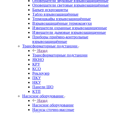
Оповещатели звуковые взрывозащищённые
Оповещатели световые взрывозащищённые
Барьер искрозащиты
Табло взрывозащищённые
Термошкафы взрывозащищённые
Взрывозащищённые термокожухи
Извещатели охранные взрывозащищенные
Извещатели дымовые взрывозащищенные
Приборы приёмно-контрольные
взрывозащищённые
Трансформаторные подстанции
Назад
Трансформаторные подстанции
ЯКНО
КРУ
КСО
Реклоузер
ПКУ
НКУ
Панели ЩО
КТП
Насосное оборудование
Назад
Насосное оборудование
Насосы сточно-массные