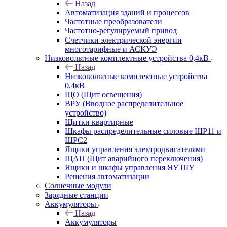
Назад
Автоматизация зданий и процессов
Частотные преобразователи
Частотно-регулируемый привод
Счетчики электрической энергии
многотарифные и АСКУЭ
Низковольтные комплектные устройства 0,4кВ
Назад
Низковольтные комплектные устройства
0,4кВ
ЩО (Щит освещения)
ВРУ (Вводное распределительное
устройство)
Щитки квартирные
Шкафы распределительные силовые ШР11 и
ШРС2
Ящики управления электродвигателями
ЩАП (Щит аварийного переключения)
Ящики и шкафы управления ЯУ ШУ
Решения автоматизации
Солнечные модули
Зарядные станции
Аккумуляторы
Назад
Аккумуляторы