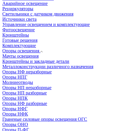
Аварийное освещение
Рециркуляторы
Светильники с датчиком движения
Источники света
Управление освещением и комплектующие
Фитоосвещение
Кронштейны
Готовые решения
Комплектующие
Опоры освещения
Мачты освещения
Кронштейны и закладные детали
Металлоконструкции различного назначения
Опоры НФ неразборные
Опоры НПГ
Молниеотводы
Опоры НП неразборные
Опоры НП разборные
Опоры НПК
Опоры НФ разборные
Опоры НФГ
Опоры НФК
Граненые силовые опоры освещения ОГС
Опоры ОНО
Опоры П-ФГ