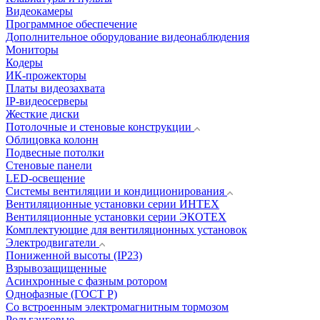
Видеокамеры
Программное обеспечение
Дополнительное оборудование видеонаблюдения
Мониторы
Кодеры
ИК-прожекторы
Платы видеозахвата
IP-видеосерверы
Жесткие диски
Потолочные и стеновые конструкции
Облицовка колонн
Подвесные потолки
Стеновые панели
LED-освещение
Системы вентиляции и кондиционирования
Вентиляционные установки серии ИНТЕХ
Вентиляционные установки серии ЭКОТЕХ
Комплектующие для вентиляционных установок
Электродвигатели
Пониженной высоты (IP23)
Взрывозащищенные
Асинхронные с фазным ротором
Однофазные (ГОСТ Р)
Со встроенным электромагнитным тормозом
Рольганговые