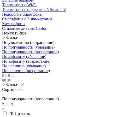
Большие размеры
Телевизоры с Wi-Fi
Телевизоры с поддержкой Smart TV
Недорогие смартфоны
Смартфоны с 2 sim-картами
Камерофоны
Стильные диваны Castor
Показать еще
Фильтр
По умолчанию (возрастание)
По популярности (убывание)
По популярности (возрастание)
По алфавиту (убывание)
По алфавиту (возрастание)
По наличию (убывание)
По наличию (возрастание)
Фильтр
Сортировка
Освещение
По популярности (возрастание)
Освещение
Освещение
Освещение
СТРОИТЕЛЬНЫЙ ГИПЕРМАРКЕТ «ЛЕРУА
Бренд
Здания префектуры ТиНАО
Калужский завод путевых машин и гидроприводов
МЕРЛЕН»
Железнодорожный вокзал Арзамас-1
ГК Практик