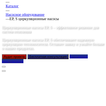
—
Каталог
—
Насосное оборудование
—
EP, S циркуляционные насосы
Циркуляционные насосы EP, S – эффективное решение для
систем отопления
Циркуляционные насосы EP, S обеспечивают надежную
циркуляцию теплоносителя. Оставьте заявку и узнайте больше
о наших продуктах.
Бесплатная
Аудит проекта
Бесплатная консультация
консультация