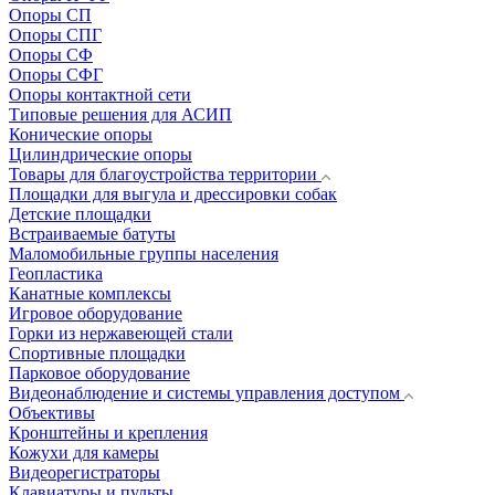
Опоры СП
Опоры СПГ
Опоры СФ
Опоры СФГ
Опоры контактной сети
Типовые решения для АСИП
Конические опоры
Цилиндрические опоры
Товары для благоустройства территории
Площадки для выгула и дрессировки собак
Детские площадки
Встраиваемые батуты
Маломобильные группы населения
Геопластика
Канатные комплексы
Игровое оборудование
Горки из нержавеющей стали
Спортивные площадки
Парковое оборудование
Видеонаблюдение и системы управления доступом
Объективы
Кронштейны и крепления
Кожухи для камеры
Видеорегистраторы
Клавиатуры и пульты