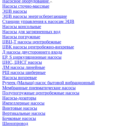
Насосное оборудование
Насосы сточно-массные
ЭЦВ насосы
ЭЦВ насосы энергосберегающие
Станции управления к насосам ЭЦВ
Насосы консольные
Насосы для загрязненных вод
Насосы погружные
ЦВЦ-Т насосы центробежные
ЦВК насосы центробежно-вихревые
Д насосы двустороннего входа
EP, S циркуляционные насосы
ЦНС, ЦНСГ насосы
ЛМ насосы линейные
РШ насосы шиберные
Насосы вихревые
Ручеек (Малыш) насос бытовой вибрационный
Мембранные пневматические насосы
Полупогружные центробежные насосы
Насосы-дозаторы
Импеллерные насосы
Винтовые насосы
Вертикальные насосы
Бочковые насосы
Шинопровод