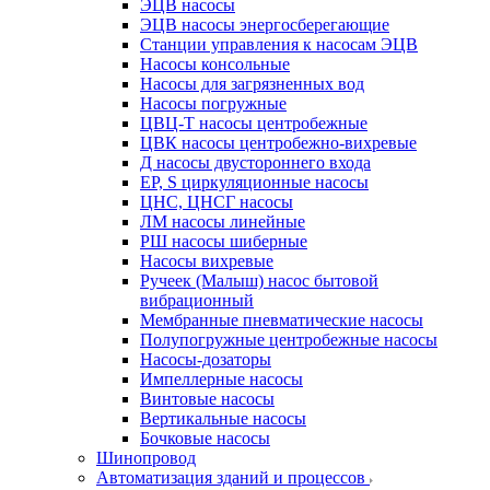
ЭЦВ насосы
ЭЦВ насосы энергосберегающие
Станции управления к насосам ЭЦВ
Насосы консольные
Насосы для загрязненных вод
Насосы погружные
ЦВЦ-Т насосы центробежные
ЦВК насосы центробежно-вихревые
Д насосы двустороннего входа
EP, S циркуляционные насосы
ЦНС, ЦНСГ насосы
ЛМ насосы линейные
РШ насосы шиберные
Насосы вихревые
Ручеек (Малыш) насос бытовой
вибрационный
Мембранные пневматические насосы
Полупогружные центробежные насосы
Насосы-дозаторы
Импеллерные насосы
Винтовые насосы
Вертикальные насосы
Бочковые насосы
Шинопровод
Автоматизация зданий и процессов