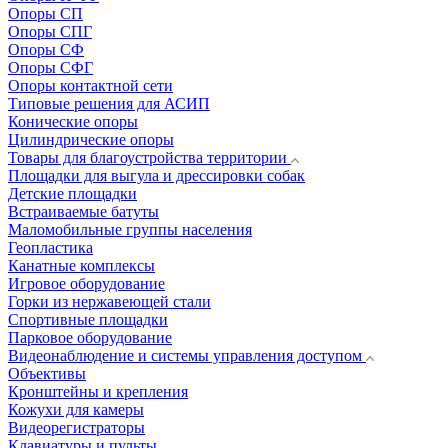
Опоры СП
Опоры СПГ
Опоры СФ
Опоры СФГ
Опоры контактной сети
Типовые решения для АСИП
Конические опоры
Цилиндрические опоры
Товары для благоустройства территории
Площадки для выгула и дрессировки собак
Детские площадки
Встраиваемые батуты
Маломобильные группы населения
Геопластика
Канатные комплексы
Игровое оборудование
Горки из нержавеющей стали
Спортивные площадки
Парковое оборудование
Видеонаблюдение и системы управления доступом
Объективы
Кронштейны и крепления
Кожухи для камеры
Видеорегистраторы
Клавиатуры и пульты