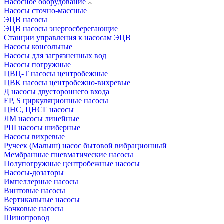
Насосное оборудование
Насосы сточно-массные
ЭЦВ насосы
ЭЦВ насосы энергосберегающие
Станции управления к насосам ЭЦВ
Насосы консольные
Насосы для загрязненных вод
Насосы погружные
ЦВЦ-Т насосы центробежные
ЦВК насосы центробежно-вихревые
Д насосы двустороннего входа
EP, S циркуляционные насосы
ЦНС, ЦНСГ насосы
ЛМ насосы линейные
РШ насосы шиберные
Насосы вихревые
Ручеек (Малыш) насос бытовой вибрационный
Мембранные пневматические насосы
Полупогружные центробежные насосы
Насосы-дозаторы
Импеллерные насосы
Винтовые насосы
Вертикальные насосы
Бочковые насосы
Шинопровод