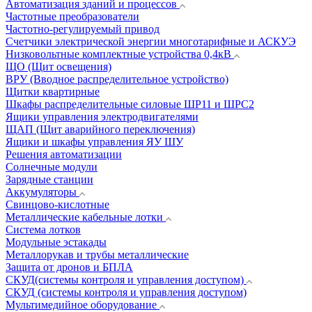
Автоматизация зданий и процессов
Частотные преобразователи
Частотно-регулируемый привод
Счетчики электрической энергии многотарифные и АСКУЭ
Низковольтные комплектные устройства 0,4кВ
ЩО (Щит освещения)
ВРУ (Вводное распределительное устройство)
Щитки квартирные
Шкафы распределительные силовые ШР11 и ШРС2
Ящики управления электродвигателями
ЩАП (Щит аварийного переключения)
Ящики и шкафы управления ЯУ ШУ
Решения автоматизации
Солнечные модули
Зарядные станции
Аккумуляторы
Свинцово-кислотные
Металлические кабельные лотки
Система лотков
Модульные эстакады
Металлорукав и трубы металлические
Защита от дронов и БПЛА
СКУД(системы контроля и управления доступом)
СКУД (системы контроля и управления доступом)
Мультимедийное оборудование