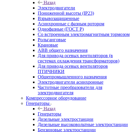
Назад
Электродвигатели
Пониженной высоты (IP23)
Взрывозащищенные
Асинхронные с фазным ротором
Однофазные (ГОСТ Р)
Со встроенным электромагнитным тормозом
Рольганговые
Крановые
АВВ общего назначения
Для привода осевых вентиляторов (в
системах охлаждения трансформаторов)
Для привода осевых вентиляторов
ПТИЧНИКИ
Общепромышленного назначения
Электродвигатели асинхронные
Частотные преобразователи для
электродвигателя
Компрессорное оборудование
Генераторы
Назад
Генераторы
Дизельные электростанции
Дизельные высоковольтные электростанции
Бензиновые электростанции