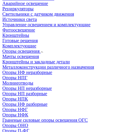
Аварийное освещение
Рециркуляторы
Светильники с датчиком движения
Источники света
Управление освещением и комплектующие
Фитоосвещение
Кронштейны
Готовые решения
Комплектующие
Опоры освещения
Мачты освещения
Кронштейны и закладные детали
Металлоконструкции различного назначения
Опоры НФ неразборные
Опоры НПГ
Молниеотводы
Опоры НП неразборные
Опоры НП разборные
Опоры НПК
Опоры НФ разборные
Опоры НФГ
Опоры НФК
Граненые силовые опоры освещения ОГС
Опоры ОНО
Опоры П-ФГ