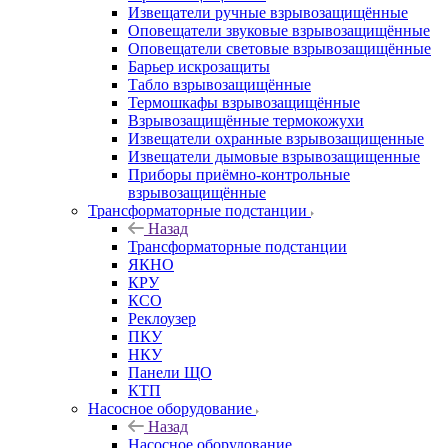
Извещатели ручные взрывозащищённые
Оповещатели звуковые взрывозащищённые
Оповещатели световые взрывозащищённые
Барьер искрозащиты
Табло взрывозащищённые
Термошкафы взрывозащищённые
Взрывозащищённые термокожухи
Извещатели охранные взрывозащищенные
Извещатели дымовые взрывозащищенные
Приборы приёмно-контрольные
взрывозащищённые
Трансформаторные подстанции
Назад
Трансформаторные подстанции
ЯКНО
КРУ
КСО
Реклоузер
ПКУ
НКУ
Панели ЩО
КТП
Насосное оборудование
Назад
Насосное оборудование