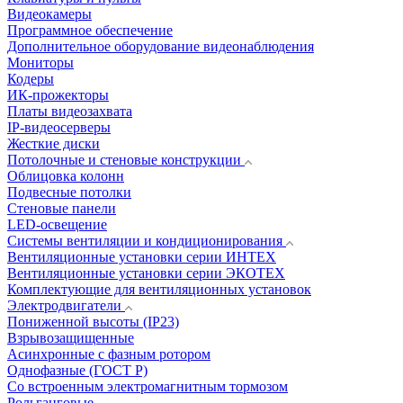
Видеокамеры
Программное обеспечение
Дополнительное оборудование видеонаблюдения
Мониторы
Кодеры
ИК-прожекторы
Платы видеозахвата
IP-видеосерверы
Жесткие диски
Потолочные и стеновые конструкции
Облицовка колонн
Подвесные потолки
Стеновые панели
LED-освещение
Системы вентиляции и кондиционирования
Вентиляционные установки серии ИНТЕХ
Вентиляционные установки серии ЭКОТЕХ
Комплектующие для вентиляционных установок
Электродвигатели
Пониженной высоты (IP23)
Взрывозащищенные
Асинхронные с фазным ротором
Однофазные (ГОСТ Р)
Со встроенным электромагнитным тормозом
Рольганговые