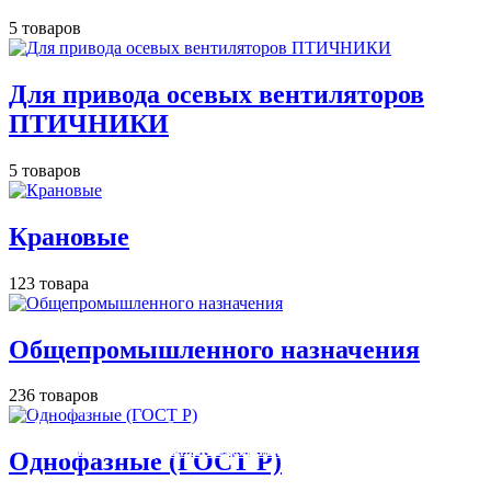
5 товаров
Для привода осевых вентиляторов
ПТИЧНИКИ
5 товаров
Крановые
123 товара
Общепромышленного назначения
236 товаров
Освещение
Освещение
Освещение
Освещение
СТРОИТЕЛЬНЫЙ ГИПЕРМАРКЕТ «ЛЕРУА
Здания префектуры ТиНАО
Калужский завод путевых машин и гидроприводов
МЕРЛЕН»
Железнодорожный вокзал Арзамас-1
Однофазные (ГОСТ Р)