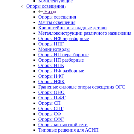
Комплектующие
Опоры освещения
Назад
Опоры освещения
Мачты освещения
Кронштейны и закладные детали
Металлоконструкции различного назначения
Опоры НФ неразборные
Опоры НПГ
Молниеотводы
Опоры НП неразборные
Опоры НП разборные
Опоры НПК
Опоры НФ разборные
Опоры НФГ
Опоры НФК
Граненые силовые опоры освещения ОГС
Опоры ОНО
Опоры П-ФГ
Опоры СП
Опоры СПГ
Опоры СФ
Опоры СФГ
Опоры контактной сети
Типовые решения для АСИП