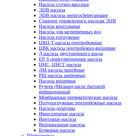
Насосы сточно-массные
ЭЦВ насосы
ЭЦВ насосы энергосберегающие
Станции управления к насосам ЭЦВ
Насосы консольные
Насосы для загрязненных вод
Насосы погружные
ЦВЦ-Т насосы центробежные
ЦВК насосы центробежно-вихревые
Д насосы двустороннего входа
EP, S циркуляционные насосы
ЦНС, ЦНСГ насосы
ЛМ насосы линейные
РШ насосы шиберные
Насосы вихревые
Ручеек (Малыш) насос бытовой
вибрационный
Мембранные пневматические насосы
Полупогружные центробежные насосы
Насосы-дозаторы
Импеллерные насосы
Винтовые насосы
Вертикальные насосы
Бочковые насосы
Шинопровод