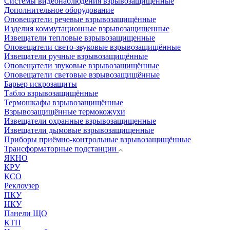
Системы видеонаблюдения взрывозащищенные
Дополнительное оборудование
Оповещатели речевые взрывозащищённые
Изделия коммутационные взрывозащищенные
Извещатели тепловые взрывозащищенные
Оповещатели свето-звуковые взрывозащищённые
Извещатели ручные взрывозащищённые
Оповещатели звуковые взрывозащищённые
Оповещатели световые взрывозащищённые
Барьер искрозащиты
Табло взрывозащищённые
Термошкафы взрывозащищённые
Взрывозащищённые термокожухи
Извещатели охранные взрывозащищенные
Извещатели дымовые взрывозащищенные
Приборы приёмно-контрольные взрывозащищённые
Трансформаторные подстанции
ЯКНО
КРУ
КСО
Реклоузер
ПКУ
НКУ
Панели ЩО
КТП