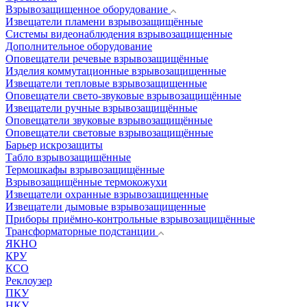
Взрывозащищенное оборудование
Извещатели пламени взрывозащищённые
Системы видеонаблюдения взрывозащищенные
Дополнительное оборудование
Оповещатели речевые взрывозащищённые
Изделия коммутационные взрывозащищенные
Извещатели тепловые взрывозащищенные
Оповещатели свето-звуковые взрывозащищённые
Извещатели ручные взрывозащищённые
Оповещатели звуковые взрывозащищённые
Оповещатели световые взрывозащищённые
Барьер искрозащиты
Табло взрывозащищённые
Термошкафы взрывозащищённые
Взрывозащищённые термокожухи
Извещатели охранные взрывозащищенные
Извещатели дымовые взрывозащищенные
Приборы приёмно-контрольные взрывозащищённые
Трансформаторные подстанции
ЯКНО
КРУ
КСО
Реклоузер
ПКУ
НКУ