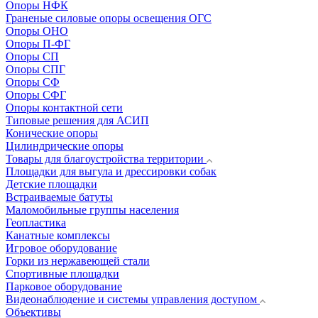
Опоры НФК
Граненые силовые опоры освещения ОГС
Опоры ОНО
Опоры П-ФГ
Опоры СП
Опоры СПГ
Опоры СФ
Опоры СФГ
Опоры контактной сети
Типовые решения для АСИП
Конические опоры
Цилиндрические опоры
Товары для благоустройства территории
Площадки для выгула и дрессировки собак
Детские площадки
Встраиваемые батуты
Маломобильные группы населения
Геопластика
Канатные комплексы
Игровое оборудование
Горки из нержавеющей стали
Спортивные площадки
Парковое оборудование
Видеонаблюдение и системы управления доступом
Объективы