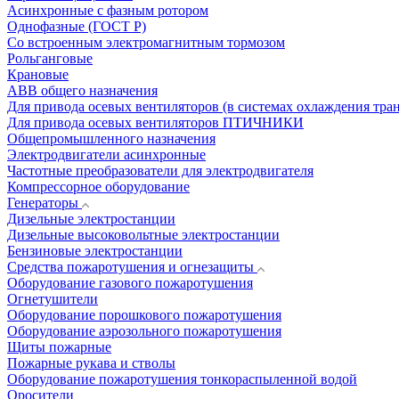
Асинхронные с фазным ротором
Однофазные (ГОСТ Р)
Со встроенным электромагнитным тормозом
Рольганговые
Крановые
АВВ общего назначения
Для привода осевых вентиляторов (в системах охлаждения тра
Для привода осевых вентиляторов ПТИЧНИКИ
Общепромышленного назначения
Электродвигатели асинхронные
Частотные преобразователи для электродвигателя
Компрессорное оборудование
Генераторы
Дизельные электростанции
Дизельные высоковольтные электростанции
Бензиновые электростанции
Средства пожаротушения и огнезащиты
Оборудование газового пожаротушения
Огнетушители
Оборудование порошкового пожаротушения
Оборудование аэрозольного пожаротушения
Щиты пожарные
Пожарные рукава и стволы
Оборудование пожаротушения тонкораспыленной водой
Оросители