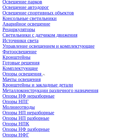
Освещение парков
Освещение автодорог
Освещение спортивных объектов
Консольные светильники
Аварийное освещение
Рециркуляторы
Светильники с датчиком движения
Источники света
Управление освещением и комплектующие
Фитоосвещение
Кронштейны
Готовые решения
Комплектующие
Опоры освещения
Мачты освещения
Кронштейны и закладные детали
Металлоконструкции различного назначения
Опоры НФ неразборные
Опоры НПГ
Молниеотводы
Опоры НП неразборные
Опоры НП разборные
Опоры НПК
Опоры НФ разборные
Опоры НФГ