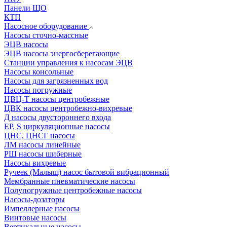
Панели ЩО
КТП
Насосное оборудование
Насосы сточно-массные
ЭЦВ насосы
ЭЦВ насосы энергосберегающие
Станции управления к насосам ЭЦВ
Насосы консольные
Насосы для загрязненных вод
Насосы погружные
ЦВЦ-Т насосы центробежные
ЦВК насосы центробежно-вихревые
Д насосы двустороннего входа
EP, S циркуляционные насосы
ЦНС, ЦНСГ насосы
ЛМ насосы линейные
РШ насосы шиберные
Насосы вихревые
Ручеек (Малыш) насос бытовой вибрационный
Мембранные пневматические насосы
Полупогружные центробежные насосы
Насосы-дозаторы
Импеллерные насосы
Винтовые насосы
Вертикальные насосы