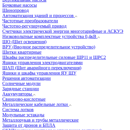
Бочковые насосы
Шинопровод
Автоматизация зданий и процессов
Частотные преобразователи
Частотно-регулируемый привод
Счетчики электрической энергии многотарифные и АСКУЭ
Низковольтные комплектные устройства 0,4кВ
ЩО (Щит освещения)
ВРУ (Вводное распределительное устройство)
Щитки квартирные
Шкафы распределительные силовые ШР11 и ШРС2
Ящики управления электродвигателями
ЩАП (Щит аварийного переключения)
Ящики и шкафы управления ЯУ ШУ
Решения автоматизации
Солнечные модули
Зарядные станции
Аккумуляторы
Свинцово-кислотные
Металлические кабельные лотки
Система лотков
Модульные эстакады
Металлорукав и трубы металлические
Защита от дронов и БПЛА