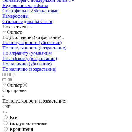
Телевизоры с поддержкой Smart TV
Недорогие смартфоны
Смартфоны с 2 sim-картами
Камерофоны
Стильные диваны Castor
Показать еще
Фильтр
По умолчанию (возрастание)
По популярности (убывание)
По популярности (возрастание)
По алфавиту (убывание)
По алфавиту (возрастание)
По наличию (убывание)
По наличию (возрастание)
Фильтр
Сортировка
По популярности (возрастание)
Тип
Освещение
Освещение
Освещение
Освещение
СТРОИТЕЛЬНЫЙ ГИПЕРМАРКЕТ «ЛЕРУА
Все
Здания префектуры ТиНАО
Калужский завод путевых машин и гидроприводов
МЕРЛЕН»
Железнодорожный вокзал Арзамас-1
Воздушно-пенный
Кронштейн