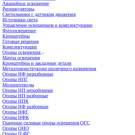
Аварийное освещение
Рециркуляторы
Светильники с датчиком движения
Источники света
Управление освещением и комплектующие
Фитоосвещение
Кронштейны
Готовые решения
Комплектующие
Опоры освещения
Мачты освещения
Кронштейны и закладные детали
Металлоконструкции различного назначения
Опоры НФ неразборные
Опоры НПГ
Молниеотводы
Опоры НП неразборные
Опоры НП разборные
Опоры НПК
Опоры НФ разборные
Опоры НФГ
Опоры НФК
Граненые силовые опоры освещения ОГС
Опоры ОНО
Опоры П-ФГ