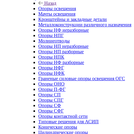
Назад
Опоры освещения
Мачты освещения
Кронштейны и закладные детали
Металлоконструкции различного назначения
Опоры НФ неразборные
Опоры НПГ
Молниеотводы
Опоры НП неразборные
Опоры НП разборные
Опоры НПК
Опоры НФ разборные
Опоры НФГ
Опоры НФК
Граненые силовые опоры освещения ОГС
Опоры ОНО
Опоры П-ФГ
Опоры СП
Опоры СПГ
Опоры СФ
Опоры СФГ
Опоры контактной сети
Типовые решения для АСИП
Конические опоры
Цилиндрические опоры