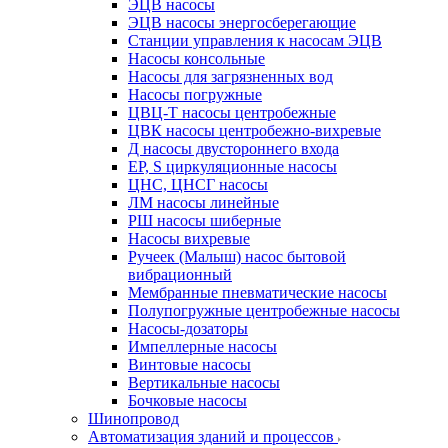
ЭЦВ насосы
ЭЦВ насосы энергосберегающие
Станции управления к насосам ЭЦВ
Насосы консольные
Насосы для загрязненных вод
Насосы погружные
ЦВЦ-Т насосы центробежные
ЦВК насосы центробежно-вихревые
Д насосы двустороннего входа
EP, S циркуляционные насосы
ЦНС, ЦНСГ насосы
ЛМ насосы линейные
РШ насосы шиберные
Насосы вихревые
Ручеек (Малыш) насос бытовой
вибрационный
Мембранные пневматические насосы
Полупогружные центробежные насосы
Насосы-дозаторы
Импеллерные насосы
Винтовые насосы
Вертикальные насосы
Бочковые насосы
Шинопровод
Автоматизация зданий и процессов