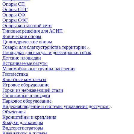
Опоры СП
Опоры СПГ
Опоры СФ
Опоры СФГ
Опоры контактной сети
Типовые решения для АСИП
Конические опоры
Цилиндрические опоры
Товары для благоустройства территории
Площадки для выгула и дрессировки собак
Детские площадки
Встраиваемые батуты
Маломобильные группы населения
Геопластика
Канатные комплексы
Игровое оборудование
Горки из нержавеющей стали
Спортивные площадки
Парковое оборудование
Видеонаблюдение и системы управления доступом
Объективы
Кронштейны и крепления
Кожухи для камеры
Видеорегистраторы
Клавиатуры и пульты