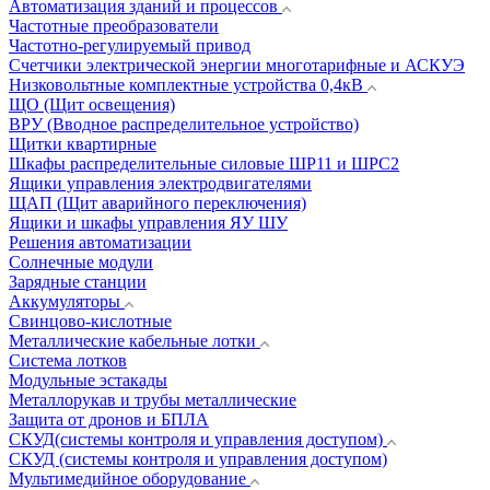
Автоматизация зданий и процессов
Частотные преобразователи
Частотно-регулируемый привод
Счетчики электрической энергии многотарифные и АСКУЭ
Низковольтные комплектные устройства 0,4кВ
ЩО (Щит освещения)
ВРУ (Вводное распределительное устройство)
Щитки квартирные
Шкафы распределительные силовые ШР11 и ШРС2
Ящики управления электродвигателями
ЩАП (Щит аварийного переключения)
Ящики и шкафы управления ЯУ ШУ
Решения автоматизации
Солнечные модули
Зарядные станции
Аккумуляторы
Свинцово-кислотные
Металлические кабельные лотки
Система лотков
Модульные эстакады
Металлорукав и трубы металлические
Защита от дронов и БПЛА
СКУД(системы контроля и управления доступом)
СКУД (системы контроля и управления доступом)
Мультимедийное оборудование