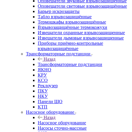
Оповещатели звуковые взрывозащищённые
Оповещатели световые взрывозащищённые
Барьер искрозащиты
Табло взрывозащищённые
Термошкафы взрывозащищённые
Взрывозащищённые термокожухи
Извещатели охранные взрывозащищенные
Извещатели дымовые взрывозащищенные
Приборы приёмно-контрольные
взрывозащищённые
Трансформаторные подстанции
Назад
Трансформаторные подстанции
ЯКНО
КРУ
КСО
Реклоузер
ПКУ
НКУ
Панели ЩО
КТП
Насосное оборудование
Назад
Насосное оборудование
Насосы сточно-массные