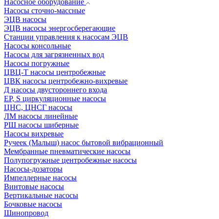
Насосное оборудование
Насосы сточно-массные
ЭЦВ насосы
ЭЦВ насосы энергосберегающие
Станции управления к насосам ЭЦВ
Насосы консольные
Насосы для загрязненных вод
Насосы погружные
ЦВЦ-Т насосы центробежные
ЦВК насосы центробежно-вихревые
Д насосы двустороннего входа
EP, S циркуляционные насосы
ЦНС, ЦНСГ насосы
ЛМ насосы линейные
РШ насосы шиберные
Насосы вихревые
Ручеек (Малыш) насос бытовой вибрационный
Мембранные пневматические насосы
Полупогружные центробежные насосы
Насосы-дозаторы
Импеллерные насосы
Винтовые насосы
Вертикальные насосы
Бочковые насосы
Шинопровод