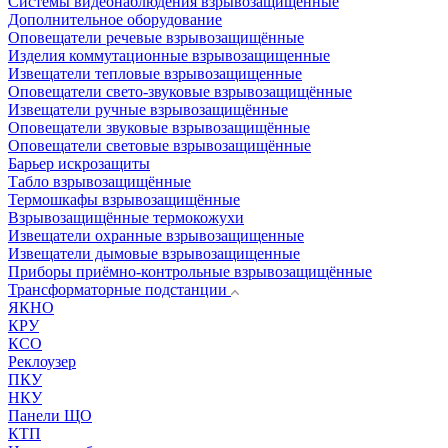
Системы видеонаблюдения взрывозащищенные
Дополнительное оборудование
Оповещатели речевые взрывозащищённые
Изделия коммутационные взрывозащищенные
Извещатели тепловые взрывозащищенные
Оповещатели свето-звуковые взрывозащищённые
Извещатели ручные взрывозащищённые
Оповещатели звуковые взрывозащищённые
Оповещатели световые взрывозащищённые
Барьер искрозащиты
Табло взрывозащищённые
Термошкафы взрывозащищённые
Взрывозащищённые термокожухи
Извещатели охранные взрывозащищенные
Извещатели дымовые взрывозащищенные
Приборы приёмно-контрольные взрывозащищённые
Трансформаторные подстанции
ЯКНО
КРУ
КСО
Реклоузер
ПКУ
НКУ
Панели ЩО
КТП