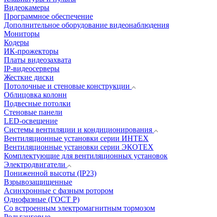
Видеокамеры
Программное обеспечение
Дополнительное оборудование видеонаблюдения
Мониторы
Кодеры
ИК-прожекторы
Платы видеозахвата
IP-видеосерверы
Жесткие диски
Потолочные и стеновые конструкции
Облицовка колонн
Подвесные потолки
Стеновые панели
LED-освещение
Системы вентиляции и кондиционирования
Вентиляционные установки серии ИНТЕХ
Вентиляционные установки серии ЭКОТЕХ
Комплектующие для вентиляционных установок
Электродвигатели
Пониженной высоты (IP23)
Взрывозащищенные
Асинхронные с фазным ротором
Однофазные (ГОСТ Р)
Со встроенным электромагнитным тормозом
Рольганговые