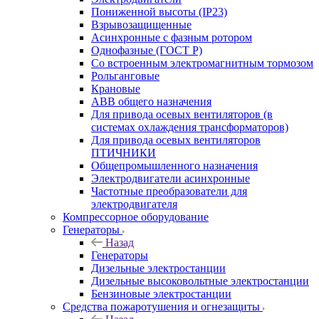
Пониженной высоты (IP23)
Взрывозащищенные
Асинхронные с фазным ротором
Однофазные (ГОСТ Р)
Со встроенным электромагнитным тормозом
Рольганговые
Крановые
АВВ общего назначения
Для привода осевых вентиляторов (в
системах охлаждения трансформаторов)
Для привода осевых вентиляторов
ПТИЧНИКИ
Общепромышленного назначения
Электродвигатели асинхронные
Частотные преобразователи для
электродвигателя
Компрессорное оборудование
Генераторы
Назад
Генераторы
Дизельные электростанции
Дизельные высоковольтные электростанции
Бензиновые электростанции
Средства пожаротушения и огнезащиты