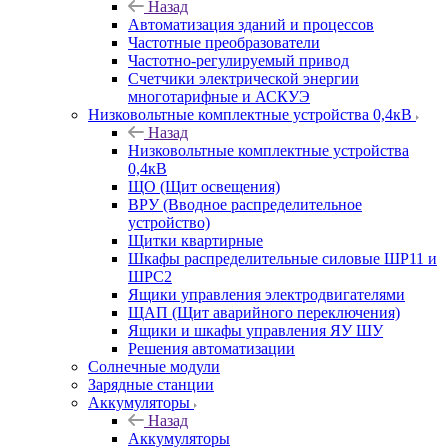
Назад
Автоматизация зданий и процессов
Частотные преобразователи
Частотно-регулируемый привод
Счетчики электрической энергии
многотарифные и АСКУЭ
Низковольтные комплектные устройства 0,4кВ
Назад
Низковольтные комплектные устройства
0,4кВ
ЩО (Щит освещения)
ВРУ (Вводное распределительное
устройство)
Щитки квартирные
Шкафы распределительные силовые ШР11 и
ШРС2
Ящики управления электродвигателями
ЩАП (Щит аварийного переключения)
Ящики и шкафы управления ЯУ ШУ
Решения автоматизации
Солнечные модули
Зарядные станции
Аккумуляторы
Назад
Аккумуляторы