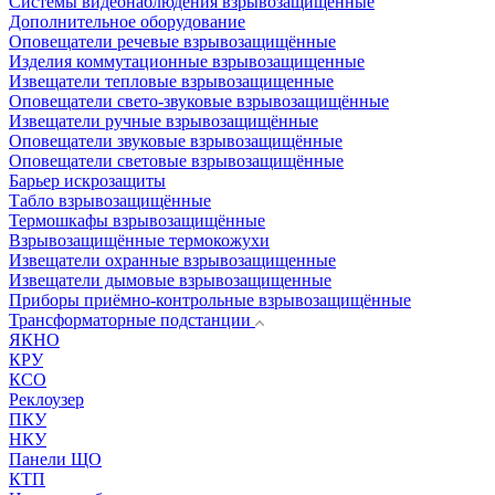
Системы видеонаблюдения взрывозащищенные
Дополнительное оборудование
Оповещатели речевые взрывозащищённые
Изделия коммутационные взрывозащищенные
Извещатели тепловые взрывозащищенные
Оповещатели свето-звуковые взрывозащищённые
Извещатели ручные взрывозащищённые
Оповещатели звуковые взрывозащищённые
Оповещатели световые взрывозащищённые
Барьер искрозащиты
Табло взрывозащищённые
Термошкафы взрывозащищённые
Взрывозащищённые термокожухи
Извещатели охранные взрывозащищенные
Извещатели дымовые взрывозащищенные
Приборы приёмно-контрольные взрывозащищённые
Трансформаторные подстанции
ЯКНО
КРУ
КСО
Реклоузер
ПКУ
НКУ
Панели ЩО
КТП