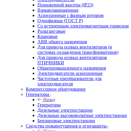
Пониженной высоты (IP23)
Взрывозащищенные
Асинхронные с фазным ротором
Однофазные (ГОСТ Р)
Со встроенным электромагнитным тормозом
Рольганговые
Крановые
АВВ общего назначения
Для привода осевых вентиляторов (в
системах охлаждения трансформаторов)
Для привода осевых вентиляторов
ПТИЧНИКИ
Общепромышленного назначения
Электродвигатели асинхронные
Частотные преобразователи для
электродвигателя
Компрессорное оборудование
Генераторы
Назад
Генераторы
Дизельные электростанции
Дизельные высоковольтные электростанции
Бензиновые электростанции
Средства пожаротушения и огнезащиты