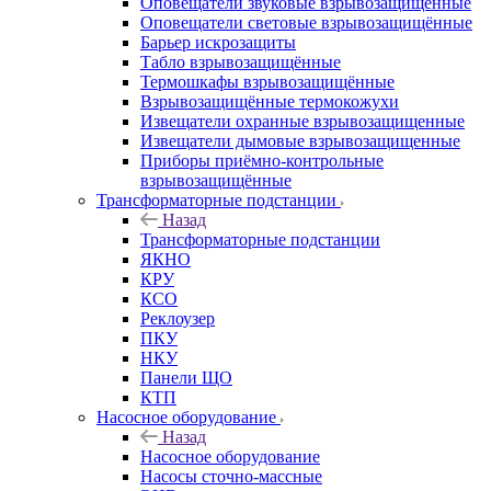
Оповещатели звуковые взрывозащищённые
Оповещатели световые взрывозащищённые
Барьер искрозащиты
Табло взрывозащищённые
Термошкафы взрывозащищённые
Взрывозащищённые термокожухи
Извещатели охранные взрывозащищенные
Извещатели дымовые взрывозащищенные
Приборы приёмно-контрольные
взрывозащищённые
Трансформаторные подстанции
Назад
Трансформаторные подстанции
ЯКНО
КРУ
КСО
Реклоузер
ПКУ
НКУ
Панели ЩО
КТП
Насосное оборудование
Назад
Насосное оборудование
Насосы сточно-массные