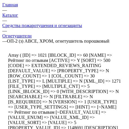
Главная
—
Каталог
—
Средства пожаротушения и огнезащиты
—
Огнетушители
—
ОП-2 (з) АВСЕ, ХРОМ, огнетушитель порошковый
Array ( [ID] => 1021 [IBLOCK_ID] => 60 [NAME] =>
Рейтинг по отзывам [ACTIVE] => Y [SORT] => 500
[CODE] => EXTENDED_REVIEWS_RAITING
[DEFAULT_VALUE] => [PROPERTY_TYPE] => N
[ROW_COUNT] => 1 [COL_COUNT] => 30
[LIST_TYPE] => L [MULTIPLE] => N [XML_ID] => 1271
[FILE_TYPE] => [MULTIPLE_CNT] => 5
[LINK_IBLOCK_ID] => 0 [WITH_DESCRIPTION] => N
[SEARCHABLE] => N [FILTRABLE] => N
[IS_REQUIRED] => N [VERSION] => 1 [USER_TYPE]
=> [USER_TYPE_SETTINGS] => [HINT] => [~NAME]
=> Рейтинг по отзывам [~DEFAULT_VALUE] =>
[VALUE_ENUM] => [VALUE_XML_ID] =>
[VALUE_SORT] => [VALUE] => 5
[PROPERTY_VALUE_ID] => 1148691 [DESCRIPTION]