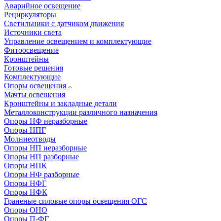
Аварийное освещение
Рециркуляторы
Светильники с датчиком движения
Источники света
Управление освещением и комплектующие
Фитоосвещение
Кронштейны
Готовые решения
Комплектующие
Опоры освещения
Мачты освещения
Кронштейны и закладные детали
Металлоконструкции различного назначения
Опоры НФ неразборные
Опоры НПГ
Молниеотводы
Опоры НП неразборные
Опоры НП разборные
Опоры НПК
Опоры НФ разборные
Опоры НФГ
Опоры НФК
Граненые силовые опоры освещения ОГС
Опоры ОНО
Опоры П-ФГ