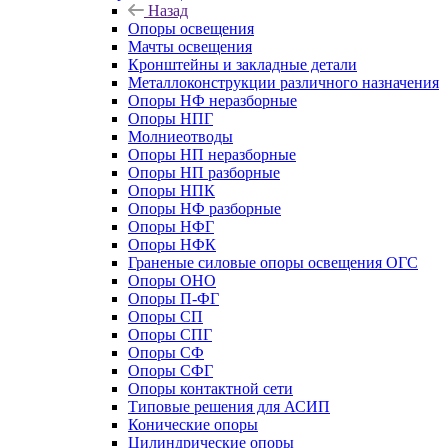
Назад
Опоры освещения
Мачты освещения
Кронштейны и закладные детали
Металлоконструкции различного назначения
Опоры НФ неразборные
Опоры НПГ
Молниеотводы
Опоры НП неразборные
Опоры НП разборные
Опоры НПК
Опоры НФ разборные
Опоры НФГ
Опоры НФК
Граненые силовые опоры освещения ОГС
Опоры ОНО
Опоры П-ФГ
Опоры СП
Опоры СПГ
Опоры СФ
Опоры СФГ
Опоры контактной сети
Типовые решения для АСИП
Конические опоры
Цилиндрические опоры