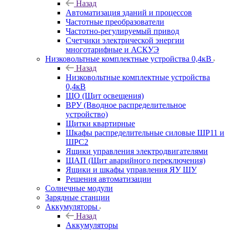
Назад
Автоматизация зданий и процессов
Частотные преобразователи
Частотно-регулируемый привод
Счетчики электрической энергии
многотарифные и АСКУЭ
Низковольтные комплектные устройства 0,4кВ
Назад
Низковольтные комплектные устройства
0,4кВ
ЩО (Щит освещения)
ВРУ (Вводное распределительное
устройство)
Щитки квартирные
Шкафы распределительные силовые ШР11 и
ШРС2
Ящики управления электродвигателями
ЩАП (Щит аварийного переключения)
Ящики и шкафы управления ЯУ ШУ
Решения автоматизации
Солнечные модули
Зарядные станции
Аккумуляторы
Назад
Аккумуляторы