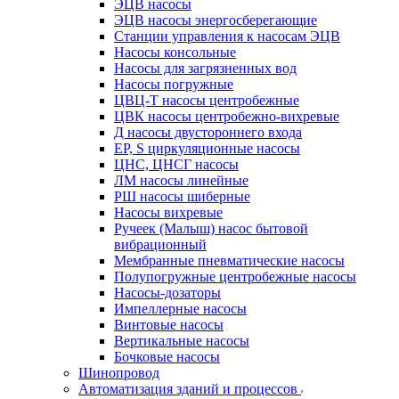
ЭЦВ насосы
ЭЦВ насосы энергосберегающие
Станции управления к насосам ЭЦВ
Насосы консольные
Насосы для загрязненных вод
Насосы погружные
ЦВЦ-Т насосы центробежные
ЦВК насосы центробежно-вихревые
Д насосы двустороннего входа
EP, S циркуляционные насосы
ЦНС, ЦНСГ насосы
ЛМ насосы линейные
РШ насосы шиберные
Насосы вихревые
Ручеек (Малыш) насос бытовой
вибрационный
Мембранные пневматические насосы
Полупогружные центробежные насосы
Насосы-дозаторы
Импеллерные насосы
Винтовые насосы
Вертикальные насосы
Бочковые насосы
Шинопровод
Автоматизация зданий и процессов