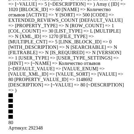
=> [~VALUE] => 5 [~DESCRIPTION] => ) Array ( [ID] =>
1020 [IBLOCK_ID] => 60 [NAME] => Количество
отзывов [ACTIVE] => Y [SORT] => 500 [CODE] =>
EXTENDED_REVIEWS_COUNT [DEFAULT_VALUE]
=> [PROPERTY_TYPE] => N [ROW_COUNT] => 1
[COL_COUNT] => 30 [LIST_TYPE] => L [MULTIPLE]
=> N [XML_ID] => 1270 [FILE_TYPE] =>
[MULTIPLE_CNT] => 5 [LINK_IBLOCK_ID] => 0
[WITH_DESCRIPTION] => N [SEARCHABLE] => N
[FILTRABLE] => N [IS_REQUIRED] => N [VERSION]
=> 1 [USER_TYPE] => [USER_TYPE_SETTINGS] =>
[HINT] => [~NAME] => Количество отзывов
[~DEFAULT_VALUE] => [VALUE_ENUM] =>
[VALUE_XML_ID] => [VALUE_SORT] => [VALUE] =>
80 [PROPERTY_VALUE_ID] => 1148692
[DESCRIPTION] => [~VALUE] => 80 [~DESCRIPTION]
=> )
80
Артикул:
292348