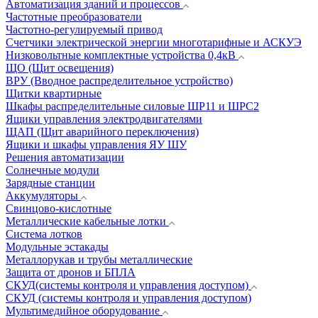
Автоматизация зданий и процессов
Частотные преобразователи
Частотно-регулируемый привод
Счетчики электрической энергии многотарифные и АСКУЭ
Низковольтные комплектные устройства 0,4кВ
ЩО (Щит освещения)
ВРУ (Вводное распределительное устройство)
Щитки квартирные
Шкафы распределительные силовые ШР11 и ШРС2
Ящики управления электродвигателями
ЩАП (Щит аварийного переключения)
Ящики и шкафы управления ЯУ ШУ
Решения автоматизации
Солнечные модули
Зарядные станции
Аккумуляторы
Свинцово-кислотные
Металлические кабельные лотки
Система лотков
Модульные эстакады
Металлорукав и трубы металлические
Защита от дронов и БПЛА
СКУД(системы контроля и управления доступом)
СКУД (системы контроля и управления доступом)
Мультимедийное оборудование