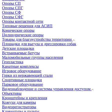
Опоры СП
Опоры СПГ
Опоры СФ
Опоры СФГ
Опоры контактной сети
Типовые решения для АСИП
Конические опоры
Цилиндрические опоры
Товары для благоустройства территории
Площадки для выгула и дрессировки собак
Детские площадки
Встраиваемые батуты
Маломобильные группы населения
Геопластика
Канатные комплексы
Игровое оборудование
Горки из нержавеющей стали
Спортивные площадки
Парковое оборудование
Видеонаблюдение и системы управления доступом
Объективы
Кронштейны и крепления
Кожухи для камеры
Видеорегистраторы
Клавиатуры и пульты