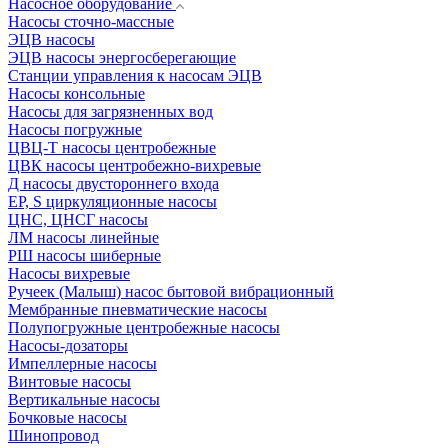
Насосное оборудование
Насосы сточно-массные
ЭЦВ насосы
ЭЦВ насосы энергосберегающие
Станции управления к насосам ЭЦВ
Насосы консольные
Насосы для загрязненных вод
Насосы погружные
ЦВЦ-Т насосы центробежные
ЦВК насосы центробежно-вихревые
Д насосы двустороннего входа
EP, S циркуляционные насосы
ЦНС, ЦНСГ насосы
ЛМ насосы линейные
РШ насосы шиберные
Насосы вихревые
Ручеек (Малыш) насос бытовой вибрационный
Мембранные пневматические насосы
Полупогружные центробежные насосы
Насосы-дозаторы
Импеллерные насосы
Винтовые насосы
Вертикальные насосы
Бочковые насосы
Шинопровод