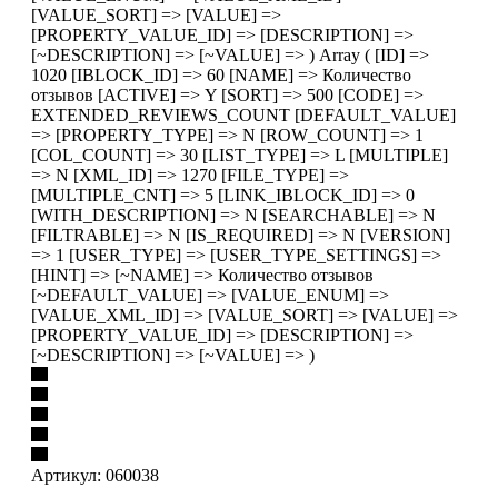
[VALUE_SORT] => [VALUE] =>
[PROPERTY_VALUE_ID] => [DESCRIPTION] =>
[~DESCRIPTION] => [~VALUE] => ) Array ( [ID] =>
1020 [IBLOCK_ID] => 60 [NAME] => Количество
отзывов [ACTIVE] => Y [SORT] => 500 [CODE] =>
EXTENDED_REVIEWS_COUNT [DEFAULT_VALUE]
=> [PROPERTY_TYPE] => N [ROW_COUNT] => 1
[COL_COUNT] => 30 [LIST_TYPE] => L [MULTIPLE]
=> N [XML_ID] => 1270 [FILE_TYPE] =>
[MULTIPLE_CNT] => 5 [LINK_IBLOCK_ID] => 0
[WITH_DESCRIPTION] => N [SEARCHABLE] => N
[FILTRABLE] => N [IS_REQUIRED] => N [VERSION]
=> 1 [USER_TYPE] => [USER_TYPE_SETTINGS] =>
[HINT] => [~NAME] => Количество отзывов
[~DEFAULT_VALUE] => [VALUE_ENUM] =>
[VALUE_XML_ID] => [VALUE_SORT] => [VALUE] =>
[PROPERTY_VALUE_ID] => [DESCRIPTION] =>
[~DESCRIPTION] => [~VALUE] => )
Артикул:
060038