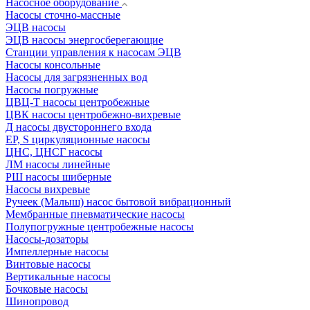
Насосное оборудование
Насосы сточно-массные
ЭЦВ насосы
ЭЦВ насосы энергосберегающие
Станции управления к насосам ЭЦВ
Насосы консольные
Насосы для загрязненных вод
Насосы погружные
ЦВЦ-Т насосы центробежные
ЦВК насосы центробежно-вихревые
Д насосы двустороннего входа
EP, S циркуляционные насосы
ЦНС, ЦНСГ насосы
ЛМ насосы линейные
РШ насосы шиберные
Насосы вихревые
Ручеек (Малыш) насос бытовой вибрационный
Мембранные пневматические насосы
Полупогружные центробежные насосы
Насосы-дозаторы
Импеллерные насосы
Винтовые насосы
Вертикальные насосы
Бочковые насосы
Шинопровод