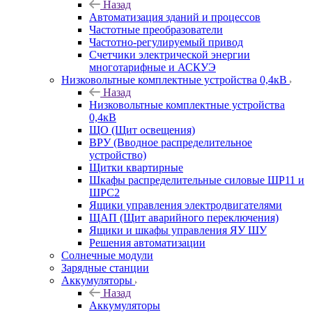
Назад
Автоматизация зданий и процессов
Частотные преобразователи
Частотно-регулируемый привод
Счетчики электрической энергии
многотарифные и АСКУЭ
Низковольтные комплектные устройства 0,4кВ
Назад
Низковольтные комплектные устройства
0,4кВ
ЩО (Щит освещения)
ВРУ (Вводное распределительное
устройство)
Щитки квартирные
Шкафы распределительные силовые ШР11 и
ШРС2
Ящики управления электродвигателями
ЩАП (Щит аварийного переключения)
Ящики и шкафы управления ЯУ ШУ
Решения автоматизации
Солнечные модули
Зарядные станции
Аккумуляторы
Назад
Аккумуляторы