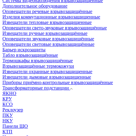
Системы видеонаблюдения взрывозащищенные
Дополнительное оборудование
Оповещатели речевые взрывозащищённые
Изделия коммутационные взрывозащищенные
Извещатели тепловые взрывозащищенные
Оповещатели свето-звуковые взрывозащищённые
Извещатели ручные взрывозащищённые
Оповещатели звуковые взрывозащищённые
Оповещатели световые взрывозащищённые
Барьер искрозащиты
Табло взрывозащищённые
Термошкафы взрывозащищённые
Взрывозащищённые термокожухи
Извещатели охранные взрывозащищенные
Извещатели дымовые взрывозащищенные
Приборы приёмно-контрольные взрывозащищённые
Трансформаторные подстанции
ЯКНО
КРУ
КСО
Реклоузер
ПКУ
НКУ
Панели ЩО
КТП