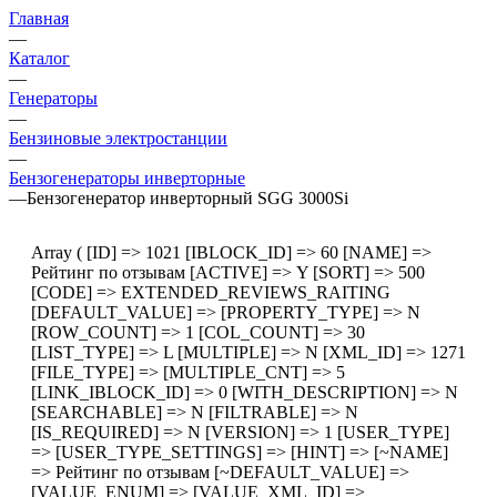
Главная
—
Каталог
—
Генераторы
—
Бензиновые электростанции
—
Бензогенераторы инверторные
—
Бензогенератор инверторный SGG 3000Si
Array ( [ID] => 1021 [IBLOCK_ID] => 60 [NAME] =>
Рейтинг по отзывам [ACTIVE] => Y [SORT] => 500
[CODE] => EXTENDED_REVIEWS_RAITING
[DEFAULT_VALUE] => [PROPERTY_TYPE] => N
[ROW_COUNT] => 1 [COL_COUNT] => 30
[LIST_TYPE] => L [MULTIPLE] => N [XML_ID] => 1271
[FILE_TYPE] => [MULTIPLE_CNT] => 5
[LINK_IBLOCK_ID] => 0 [WITH_DESCRIPTION] => N
[SEARCHABLE] => N [FILTRABLE] => N
[IS_REQUIRED] => N [VERSION] => 1 [USER_TYPE]
=> [USER_TYPE_SETTINGS] => [HINT] => [~NAME]
=> Рейтинг по отзывам [~DEFAULT_VALUE] =>
[VALUE_ENUM] => [VALUE_XML_ID] =>