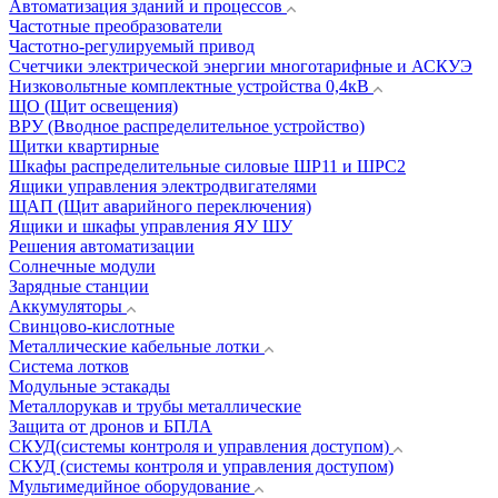
Автоматизация зданий и процессов
Частотные преобразователи
Частотно-регулируемый привод
Счетчики электрической энергии многотарифные и АСКУЭ
Низковольтные комплектные устройства 0,4кВ
ЩО (Щит освещения)
ВРУ (Вводное распределительное устройство)
Щитки квартирные
Шкафы распределительные силовые ШР11 и ШРС2
Ящики управления электродвигателями
ЩАП (Щит аварийного переключения)
Ящики и шкафы управления ЯУ ШУ
Решения автоматизации
Солнечные модули
Зарядные станции
Аккумуляторы
Свинцово-кислотные
Металлические кабельные лотки
Система лотков
Модульные эстакады
Металлорукав и трубы металлические
Защита от дронов и БПЛА
СКУД(системы контроля и управления доступом)
СКУД (системы контроля и управления доступом)
Мультимедийное оборудование