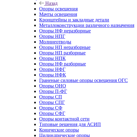
Назад
Опоры освещения
Мачты освещения
Кронштейны и закладные детали
Металлоконструкции различного назначения
Опоры НФ неразборные
Опоры НПГ
Молниеотводы
Опоры НП неразборные
Опоры НП разборные
Опоры НПК
Опоры НФ разборные
Опоры НФГ
Опоры НФК
Граненые силовые опоры освещения ОГС
Опоры ОНО
Опоры П-ФГ
Опоры СП
Опоры СПГ
Опоры СФ
Опоры СФГ
Опоры контактной сети
Типовые решения для АСИП
Конические опоры
Цилиндрические опоры