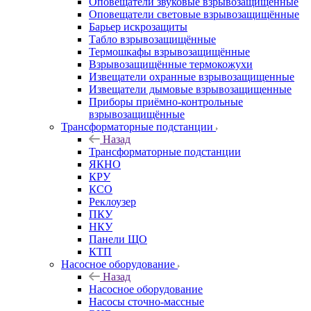
Оповещатели звуковые взрывозащищённые
Оповещатели световые взрывозащищённые
Барьер искрозащиты
Табло взрывозащищённые
Термошкафы взрывозащищённые
Взрывозащищённые термокожухи
Извещатели охранные взрывозащищенные
Извещатели дымовые взрывозащищенные
Приборы приёмно-контрольные
взрывозащищённые
Трансформаторные подстанции
Назад
Трансформаторные подстанции
ЯКНО
КРУ
КСО
Реклоузер
ПКУ
НКУ
Панели ЩО
КТП
Насосное оборудование
Назад
Насосное оборудование
Насосы сточно-массные