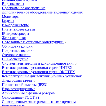
Видеокамеры
Программное обеспечение
Дополнительное оборудование видеонаблюдения
Мониторы
Кодеры
ИК-прожекторы
Платы видеозахвата
IP-видеосерверы
Жесткие диски
Потолочные и стеновые конструкции
Облицовка колонн
Подвесные потолки
Стеновые панели
LED-освещение
Системы вентиляции и кондиционирования
Вентиляционные установки серии ИНТЕХ
Вентиляционные установки серии ЭКОТЕХ
Комплектующие для вентиляционных установок
Электродвигатели
Пониженной высоты (IP23)
Взрывозащищенные
Асинхронные с фазным ротором
Однофазные (ГОСТ Р)
Со встроенным электромагнитным тормозом
Рольганговые