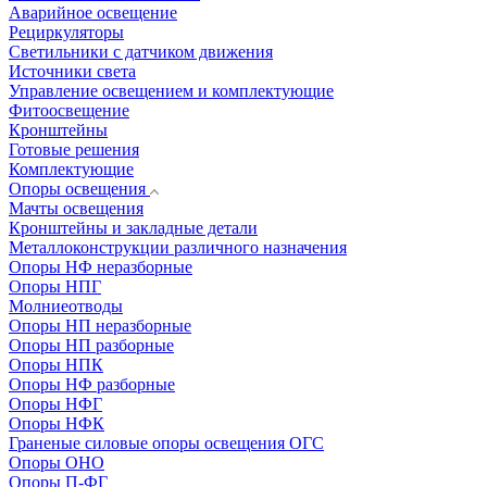
Аварийное освещение
Рециркуляторы
Светильники с датчиком движения
Источники света
Управление освещением и комплектующие
Фитоосвещение
Кронштейны
Готовые решения
Комплектующие
Опоры освещения
Мачты освещения
Кронштейны и закладные детали
Металлоконструкции различного назначения
Опоры НФ неразборные
Опоры НПГ
Молниеотводы
Опоры НП неразборные
Опоры НП разборные
Опоры НПК
Опоры НФ разборные
Опоры НФГ
Опоры НФК
Граненые силовые опоры освещения ОГС
Опоры ОНО
Опоры П-ФГ