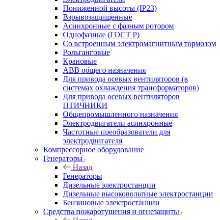
Пониженной высоты (IP23)
Взрывозащищенные
Асинхронные с фазным ротором
Однофазные (ГОСТ Р)
Со встроенным электромагнитным тормозом
Рольганговые
Крановые
АВВ общего назначения
Для привода осевых вентиляторов (в
системах охлаждения трансформаторов)
Для привода осевых вентиляторов
ПТИЧНИКИ
Общепромышленного назначения
Электродвигатели асинхронные
Частотные преобразователи для
электродвигателя
Компрессорное оборудование
Генераторы
Назад
Генераторы
Дизельные электростанции
Дизельные высоковольтные электростанции
Бензиновые электростанции
Средства пожаротушения и огнезащиты