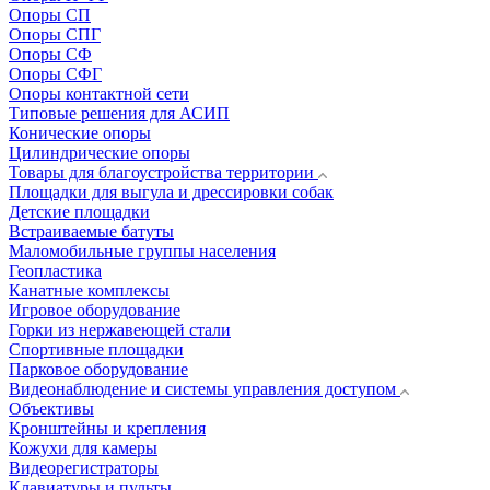
Опоры СП
Опоры СПГ
Опоры СФ
Опоры СФГ
Опоры контактной сети
Типовые решения для АСИП
Конические опоры
Цилиндрические опоры
Товары для благоустройства территории
Площадки для выгула и дрессировки собак
Детские площадки
Встраиваемые батуты
Маломобильные группы населения
Геопластика
Канатные комплексы
Игровое оборудование
Горки из нержавеющей стали
Спортивные площадки
Парковое оборудование
Видеонаблюдение и системы управления доступом
Объективы
Кронштейны и крепления
Кожухи для камеры
Видеорегистраторы
Клавиатуры и пульты