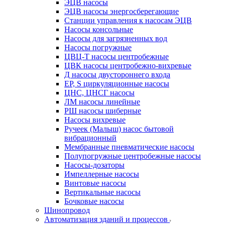
ЭЦВ насосы
ЭЦВ насосы энергосберегающие
Станции управления к насосам ЭЦВ
Насосы консольные
Насосы для загрязненных вод
Насосы погружные
ЦВЦ-Т насосы центробежные
ЦВК насосы центробежно-вихревые
Д насосы двустороннего входа
EP, S циркуляционные насосы
ЦНС, ЦНСГ насосы
ЛМ насосы линейные
РШ насосы шиберные
Насосы вихревые
Ручеек (Малыш) насос бытовой
вибрационный
Мембранные пневматические насосы
Полупогружные центробежные насосы
Насосы-дозаторы
Импеллерные насосы
Винтовые насосы
Вертикальные насосы
Бочковые насосы
Шинопровод
Автоматизация зданий и процессов