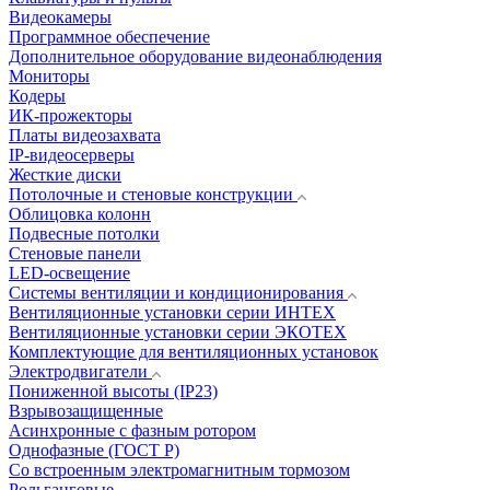
Видеокамеры
Программное обеспечение
Дополнительное оборудование видеонаблюдения
Мониторы
Кодеры
ИК-прожекторы
Платы видеозахвата
IP-видеосерверы
Жесткие диски
Потолочные и стеновые конструкции
Облицовка колонн
Подвесные потолки
Стеновые панели
LED-освещение
Системы вентиляции и кондиционирования
Вентиляционные установки серии ИНТЕХ
Вентиляционные установки серии ЭКОТЕХ
Комплектующие для вентиляционных установок
Электродвигатели
Пониженной высоты (IP23)
Взрывозащищенные
Асинхронные с фазным ротором
Однофазные (ГОСТ Р)
Со встроенным электромагнитным тормозом
Рольганговые