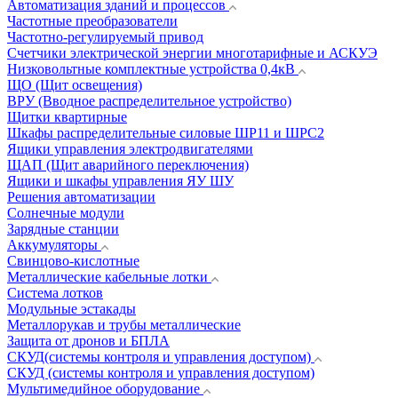
Автоматизация зданий и процессов
Частотные преобразователи
Частотно-регулируемый привод
Счетчики электрической энергии многотарифные и АСКУЭ
Низковольтные комплектные устройства 0,4кВ
ЩО (Щит освещения)
ВРУ (Вводное распределительное устройство)
Щитки квартирные
Шкафы распределительные силовые ШР11 и ШРС2
Ящики управления электродвигателями
ЩАП (Щит аварийного переключения)
Ящики и шкафы управления ЯУ ШУ
Решения автоматизации
Солнечные модули
Зарядные станции
Аккумуляторы
Свинцово-кислотные
Металлические кабельные лотки
Система лотков
Модульные эстакады
Металлорукав и трубы металлические
Защита от дронов и БПЛА
СКУД(системы контроля и управления доступом)
СКУД (системы контроля и управления доступом)
Мультимедийное оборудование