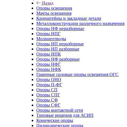
Назад
Опоры освещения
Мачты освещения
Кронштейны и закладные детали
Металлоконструкции различного назначения
Опоры НФ неразборные
Опоры НПГ
Молниеотводы
Опоры НП неразборные
Опоры НП разборные
Опоры НПК
Опоры НФ разборные
Опоры НФГ
Опоры НФК
Граненые силовые опоры освещения ОГС
Опоры ОНО
Опоры П-ФГ
Опоры СП
Опоры СПГ
Опоры СФ
Опоры СФГ
Опоры контактной сети
Типовые решения для АСИП
Конические опоры
Цилиндрические опоры