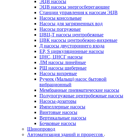
ЭЦВ насосы
ЭЦВ насосы энергосберегающие
Станции управления к насосам ЭЦВ
Насосы консольные
Насосы для загрязненных вод
Насосы погружные
ЦВЦ-Т насосы центробежные
ЦВК насосы центробежно-вихревые
Д насосы двустороннего входа
EP, S циркуляционные насосы
ЦНС, ЦНСГ насосы
ЛМ насосы линейные
РШ насосы шиберные
Насосы вихревые
Ручеек (Малыш) насос бытовой
вибрационный
Мембранные пневматические насосы
Полупогружные центробежные насосы
Насосы-дозаторы
Импеллерные насосы
Винтовые насосы
Вертикальные насосы
Бочковые насосы
Шинопровод
Автоматизация зданий и процессов