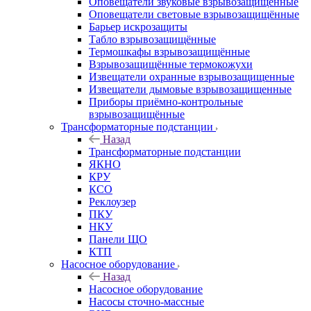
Оповещатели звуковые взрывозащищённые
Оповещатели световые взрывозащищённые
Барьер искрозащиты
Табло взрывозащищённые
Термошкафы взрывозащищённые
Взрывозащищённые термокожухи
Извещатели охранные взрывозащищенные
Извещатели дымовые взрывозащищенные
Приборы приёмно-контрольные
взрывозащищённые
Трансформаторные подстанции
Назад
Трансформаторные подстанции
ЯКНО
КРУ
КСО
Реклоузер
ПКУ
НКУ
Панели ЩО
КТП
Насосное оборудование
Назад
Насосное оборудование
Насосы сточно-массные