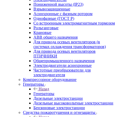
Пониженной высоты (IP23)
Взрывозащищенные
Асинхронные с фазным ротором
Однофазные (ГОСТ Р)
Со встроенным электромагнитным тормозом
Рольганговые
Крановые
АВВ общего назначения
Для привода осевых вентиляторов (в
системах охлаждения трансформаторов)
Для привода осевых вентиляторов
ПТИЧНИКИ
Общепромышленного назначения
Электродвигатели асинхронные
Частотные преобразователи для
электродвигателя
Компрессорное оборудование
Генераторы
Назад
Генераторы
Дизельные электростанции
Дизельные высоковольтные электростанции
Бензиновые электростанции
Средства пожаротушения и огнезащиты