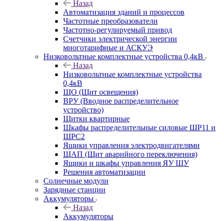
Назад
Автоматизация зданий и процессов
Частотные преобразователи
Частотно-регулируемый привод
Счетчики электрической энергии
многотарифные и АСКУЭ
Низковольтные комплектные устройства 0,4кВ
Назад
Низковольтные комплектные устройства
0,4кВ
ЩО (Щит освещения)
ВРУ (Вводное распределительное
устройство)
Щитки квартирные
Шкафы распределительные силовые ШР11 и
ШРС2
Ящики управления электродвигателями
ЩАП (Щит аварийного переключения)
Ящики и шкафы управления ЯУ ШУ
Решения автоматизации
Солнечные модули
Зарядные станции
Аккумуляторы
Назад
Аккумуляторы