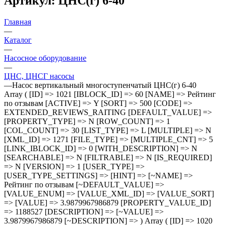
Артикул: ЦНС(г) 6-40
Главная
—
Каталог
—
Насосное оборудование
—
ЦНС, ЦНСГ насосы
—
Насос вертикальный многоступенчатый ЦНС(г) 6-40
Array ( [ID] => 1021 [IBLOCK_ID] => 60 [NAME] => Рейтинг
по отзывам [ACTIVE] => Y [SORT] => 500 [CODE] =>
EXTENDED_REVIEWS_RAITING [DEFAULT_VALUE] =>
[PROPERTY_TYPE] => N [ROW_COUNT] => 1
[COL_COUNT] => 30 [LIST_TYPE] => L [MULTIPLE] => N
[XML_ID] => 1271 [FILE_TYPE] => [MULTIPLE_CNT] => 5
[LINK_IBLOCK_ID] => 0 [WITH_DESCRIPTION] => N
[SEARCHABLE] => N [FILTRABLE] => N [IS_REQUIRED]
=> N [VERSION] => 1 [USER_TYPE] =>
[USER_TYPE_SETTINGS] => [HINT] => [~NAME] =>
Рейтинг по отзывам [~DEFAULT_VALUE] =>
[VALUE_ENUM] => [VALUE_XML_ID] => [VALUE_SORT]
=> [VALUE] => 3.9879967986879 [PROPERTY_VALUE_ID]
=> 1188527 [DESCRIPTION] => [~VALUE] =>
3.9879967986879 [~DESCRIPTION] => ) Array ( [ID] => 1020