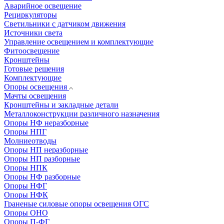
Аварийное освещение
Рециркуляторы
Светильники с датчиком движения
Источники света
Управление освещением и комплектующие
Фитоосвещение
Кронштейны
Готовые решения
Комплектующие
Опоры освещения
Мачты освещения
Кронштейны и закладные детали
Металлоконструкции различного назначения
Опоры НФ неразборные
Опоры НПГ
Молниеотводы
Опоры НП неразборные
Опоры НП разборные
Опоры НПК
Опоры НФ разборные
Опоры НФГ
Опоры НФК
Граненые силовые опоры освещения ОГС
Опоры ОНО
Опоры П-ФГ