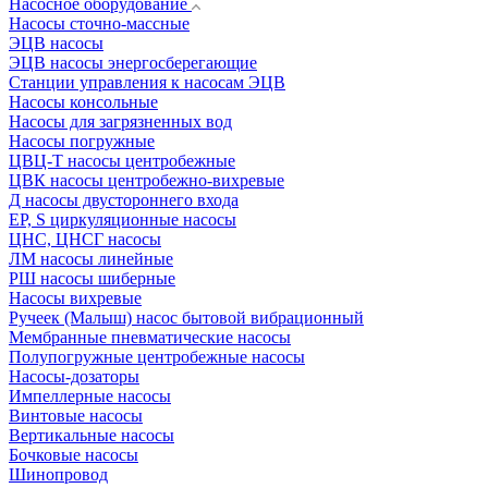
Насосное оборудование
Насосы сточно-массные
ЭЦВ насосы
ЭЦВ насосы энергосберегающие
Станции управления к насосам ЭЦВ
Насосы консольные
Насосы для загрязненных вод
Насосы погружные
ЦВЦ-Т насосы центробежные
ЦВК насосы центробежно-вихревые
Д насосы двустороннего входа
EP, S циркуляционные насосы
ЦНС, ЦНСГ насосы
ЛМ насосы линейные
РШ насосы шиберные
Насосы вихревые
Ручеек (Малыш) насос бытовой вибрационный
Мембранные пневматические насосы
Полупогружные центробежные насосы
Насосы-дозаторы
Импеллерные насосы
Винтовые насосы
Вертикальные насосы
Бочковые насосы
Шинопровод