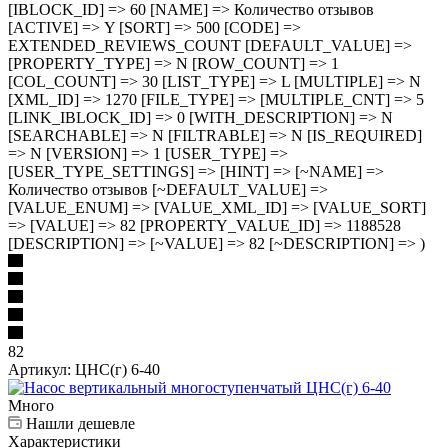
[IBLOCK_ID] => 60 [NAME] => Количество отзывов
[ACTIVE] => Y [SORT] => 500 [CODE] =>
EXTENDED_REVIEWS_COUNT [DEFAULT_VALUE] =>
[PROPERTY_TYPE] => N [ROW_COUNT] => 1
[COL_COUNT] => 30 [LIST_TYPE] => L [MULTIPLE] => N
[XML_ID] => 1270 [FILE_TYPE] => [MULTIPLE_CNT] => 5
[LINK_IBLOCK_ID] => 0 [WITH_DESCRIPTION] => N
[SEARCHABLE] => N [FILTRABLE] => N [IS_REQUIRED]
=> N [VERSION] => 1 [USER_TYPE] =>
[USER_TYPE_SETTINGS] => [HINT] => [~NAME] =>
Количество отзывов [~DEFAULT_VALUE] =>
[VALUE_ENUM] => [VALUE_XML_ID] => [VALUE_SORT]
=> [VALUE] => 82 [PROPERTY_VALUE_ID] => 1188528
[DESCRIPTION] => [~VALUE] => 82 [~DESCRIPTION] => )
82
Артикул:
ЦНС(г) 6-40
Много
Нашли дешевле
Характеристики