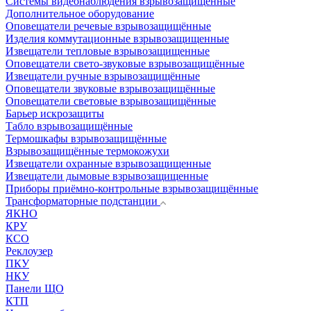
Системы видеонаблюдения взрывозащищенные
Дополнительное оборудование
Оповещатели речевые взрывозащищённые
Изделия коммутационные взрывозащищенные
Извещатели тепловые взрывозащищенные
Оповещатели свето-звуковые взрывозащищённые
Извещатели ручные взрывозащищённые
Оповещатели звуковые взрывозащищённые
Оповещатели световые взрывозащищённые
Барьер искрозащиты
Табло взрывозащищённые
Термошкафы взрывозащищённые
Взрывозащищённые термокожухи
Извещатели охранные взрывозащищенные
Извещатели дымовые взрывозащищенные
Приборы приёмно-контрольные взрывозащищённые
Трансформаторные подстанции
ЯКНО
КРУ
КСО
Реклоузер
ПКУ
НКУ
Панели ЩО
КТП