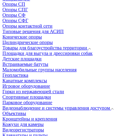
Опоры СП
Опоры СПГ
Опоры СФ
Опоры СФГ
Опоры контактной сети
Типовые решения для АСИП
Конические опоры
Цилиндрические опоры
Товары для благоустройства территории
Площадки для выгула и дрессировки собак
Детские площадки
Встраиваемые батуты
Маломобильные группы населения
Геопластика
Канатные комплексы
Игровое оборудование
Горки из нержавеющей стали
Спортивные площадки
Парковое оборудование
Видеонаблюдение и системы управления доступом
Объективы
Кронштейны и крепления
Кожухи для камеры
Видеорегистраторы
Клавиатуры и пульты