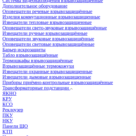
Системы видеонаблюдения взрывозащищенные
Дополнительное оборудование
Оповещатели речевые взрывозащищённые
Изделия коммутационные взрывозащищенные
Извещатели тепловые взрывозащищенные
Оповещатели свето-звуковые взрывозащищённые
Извещатели ручные взрывозащищённые
Оповещатели звуковые взрывозащищённые
Оповещатели световые взрывозащищённые
Барьер искрозащиты
Табло взрывозащищённые
Термошкафы взрывозащищённые
Взрывозащищённые термокожухи
Извещатели охранные взрывозащищенные
Извещатели дымовые взрывозащищенные
Приборы приёмно-контрольные взрывозащищённые
Трансформаторные подстанции
ЯКНО
КРУ
КСО
Реклоузер
ПКУ
НКУ
Панели ЩО
КТП