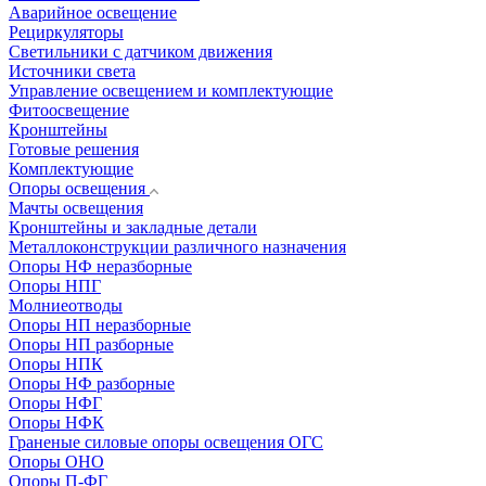
Аварийное освещение
Рециркуляторы
Светильники с датчиком движения
Источники света
Управление освещением и комплектующие
Фитоосвещение
Кронштейны
Готовые решения
Комплектующие
Опоры освещения
Мачты освещения
Кронштейны и закладные детали
Металлоконструкции различного назначения
Опоры НФ неразборные
Опоры НПГ
Молниеотводы
Опоры НП неразборные
Опоры НП разборные
Опоры НПК
Опоры НФ разборные
Опоры НФГ
Опоры НФК
Граненые силовые опоры освещения ОГС
Опоры ОНО
Опоры П-ФГ