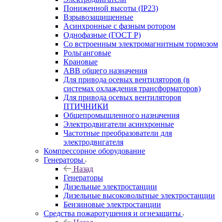
Пониженной высоты (IP23)
Взрывозащищенные
Асинхронные с фазным ротором
Однофазные (ГОСТ Р)
Со встроенным электромагнитным тормозом
Рольганговые
Крановые
АВВ общего назначения
Для привода осевых вентиляторов (в
системах охлаждения трансформаторов)
Для привода осевых вентиляторов
ПТИЧНИКИ
Общепромышленного назначения
Электродвигатели асинхронные
Частотные преобразователи для
электродвигателя
Компрессорное оборудование
Генераторы
Назад
Генераторы
Дизельные электростанции
Дизельные высоковольтные электростанции
Бензиновые электростанции
Средства пожаротушения и огнезащиты