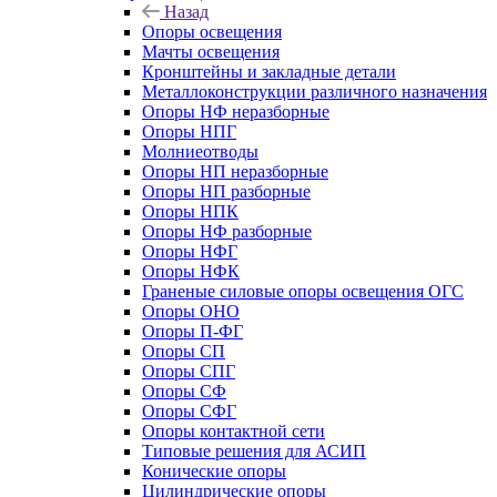
Назад
Опоры освещения
Мачты освещения
Кронштейны и закладные детали
Металлоконструкции различного назначения
Опоры НФ неразборные
Опоры НПГ
Молниеотводы
Опоры НП неразборные
Опоры НП разборные
Опоры НПК
Опоры НФ разборные
Опоры НФГ
Опоры НФК
Граненые силовые опоры освещения ОГС
Опоры ОНО
Опоры П-ФГ
Опоры СП
Опоры СПГ
Опоры СФ
Опоры СФГ
Опоры контактной сети
Типовые решения для АСИП
Конические опоры
Цилиндрические опоры