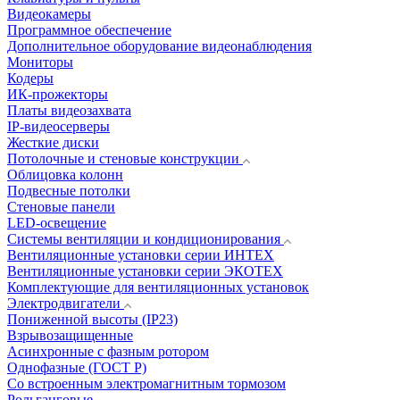
Видеокамеры
Программное обеспечение
Дополнительное оборудование видеонаблюдения
Мониторы
Кодеры
ИК-прожекторы
Платы видеозахвата
IP-видеосерверы
Жесткие диски
Потолочные и стеновые конструкции
Облицовка колонн
Подвесные потолки
Стеновые панели
LED-освещение
Системы вентиляции и кондиционирования
Вентиляционные установки серии ИНТЕХ
Вентиляционные установки серии ЭКОТЕХ
Комплектующие для вентиляционных установок
Электродвигатели
Пониженной высоты (IP23)
Взрывозащищенные
Асинхронные с фазным ротором
Однофазные (ГОСТ Р)
Со встроенным электромагнитным тормозом
Рольганговые