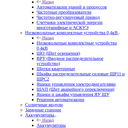
Назад
Автоматизация зданий и процессов
Частотные преобразователи
Частотно-регулируемый привод
Счетчики электрической энергии
многотарифные и АСКУЭ
Низковольтные комплектные устройства 0,4кВ
Назад
Низковольтные комплектные устройства
0,4кВ
ЩО (Щит освещения)
ВРУ (Вводное распределительное
устройство)
Щитки квартирные
Шкафы распределительные силовые ШР11 и
ШРС2
Ящики управления электродвигателями
ЩАП (Щит аварийного переключения)
Ящики и шкафы управления ЯУ ШУ
Решения автоматизации
Солнечные модули
Зарядные станции
Аккумуляторы
Назад
Аккумуляторы