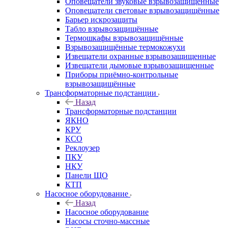
Оповещатели звуковые взрывозащищённые
Оповещатели световые взрывозащищённые
Барьер искрозащиты
Табло взрывозащищённые
Термошкафы взрывозащищённые
Взрывозащищённые термокожухи
Извещатели охранные взрывозащищенные
Извещатели дымовые взрывозащищенные
Приборы приёмно-контрольные
взрывозащищённые
Трансформаторные подстанции
Назад
Трансформаторные подстанции
ЯКНО
КРУ
КСО
Реклоузер
ПКУ
НКУ
Панели ЩО
КТП
Насосное оборудование
Назад
Насосное оборудование
Насосы сточно-массные