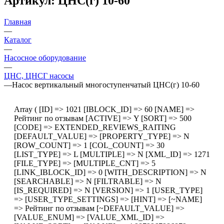
Артикул: ЦНС(г) 10-60
Главная
—
Каталог
—
Насосное оборудование
—
ЦНС, ЦНСГ насосы
—
Насос вертикальный многоступенчатый ЦНС(г) 10-60
Array ( [ID] => 1021 [IBLOCK_ID] => 60 [NAME] =>
Рейтинг по отзывам [ACTIVE] => Y [SORT] => 500
[CODE] => EXTENDED_REVIEWS_RAITING
[DEFAULT_VALUE] => [PROPERTY_TYPE] => N
[ROW_COUNT] => 1 [COL_COUNT] => 30
[LIST_TYPE] => L [MULTIPLE] => N [XML_ID] => 1271
[FILE_TYPE] => [MULTIPLE_CNT] => 5
[LINK_IBLOCK_ID] => 0 [WITH_DESCRIPTION] => N
[SEARCHABLE] => N [FILTRABLE] => N
[IS_REQUIRED] => N [VERSION] => 1 [USER_TYPE]
=> [USER_TYPE_SETTINGS] => [HINT] => [~NAME]
=> Рейтинг по отзывам [~DEFAULT_VALUE] =>
[VALUE_ENUM] => [VALUE_XML_ID] =>