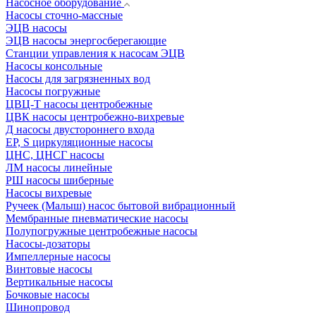
Насосное оборудование
Насосы сточно-массные
ЭЦВ насосы
ЭЦВ насосы энергосберегающие
Станции управления к насосам ЭЦВ
Насосы консольные
Насосы для загрязненных вод
Насосы погружные
ЦВЦ-Т насосы центробежные
ЦВК насосы центробежно-вихревые
Д насосы двустороннего входа
EP, S циркуляционные насосы
ЦНС, ЦНСГ насосы
ЛМ насосы линейные
РШ насосы шиберные
Насосы вихревые
Ручеек (Малыш) насос бытовой вибрационный
Мембранные пневматические насосы
Полупогружные центробежные насосы
Насосы-дозаторы
Импеллерные насосы
Винтовые насосы
Вертикальные насосы
Бочковые насосы
Шинопровод