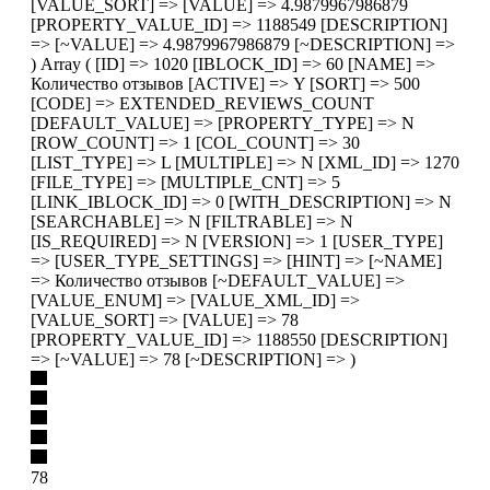
[VALUE_SORT] => [VALUE] => 4.9879967986879
[PROPERTY_VALUE_ID] => 1188549 [DESCRIPTION]
=> [~VALUE] => 4.9879967986879 [~DESCRIPTION] =>
) Array ( [ID] => 1020 [IBLOCK_ID] => 60 [NAME] =>
Количество отзывов [ACTIVE] => Y [SORT] => 500
[CODE] => EXTENDED_REVIEWS_COUNT
[DEFAULT_VALUE] => [PROPERTY_TYPE] => N
[ROW_COUNT] => 1 [COL_COUNT] => 30
[LIST_TYPE] => L [MULTIPLE] => N [XML_ID] => 1270
[FILE_TYPE] => [MULTIPLE_CNT] => 5
[LINK_IBLOCK_ID] => 0 [WITH_DESCRIPTION] => N
[SEARCHABLE] => N [FILTRABLE] => N
[IS_REQUIRED] => N [VERSION] => 1 [USER_TYPE]
=> [USER_TYPE_SETTINGS] => [HINT] => [~NAME]
=> Количество отзывов [~DEFAULT_VALUE] =>
[VALUE_ENUM] => [VALUE_XML_ID] =>
[VALUE_SORT] => [VALUE] => 78
[PROPERTY_VALUE_ID] => 1188550 [DESCRIPTION]
=> [~VALUE] => 78 [~DESCRIPTION] => )
78