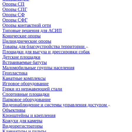
Опоры СП
Опоры СПГ
Опоры СФ
Опоры СФГ
Опоры контактной сети
Типовые решения для АСИП
Конические опоры
Цилиндрические опоры
Товары для благоустройства территории
Площадки для выгула и дрессировки собак
Детские площадки
Встраиваемые батуты
Маломобильные группы населения
Геопластика
Канатные комплексы
Игровое оборудование
Горки из нержавеющей стали
Спортивные площадки
Парковое оборудование
Видеонаблюдение и системы управления доступом
Объективы
Кронштейны и крепления
Кожухи для камеры
Видеорегистраторы
Клавиатуры и пульты