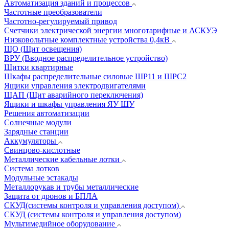
Автоматизация зданий и процессов
Частотные преобразователи
Частотно-регулируемый привод
Счетчики электрической энергии многотарифные и АСКУЭ
Низковольтные комплектные устройства 0,4кВ
ЩО (Щит освещения)
ВРУ (Вводное распределительное устройство)
Щитки квартирные
Шкафы распределительные силовые ШР11 и ШРС2
Ящики управления электродвигателями
ЩАП (Щит аварийного переключения)
Ящики и шкафы управления ЯУ ШУ
Решения автоматизации
Солнечные модули
Зарядные станции
Аккумуляторы
Свинцово-кислотные
Металлические кабельные лотки
Система лотков
Модульные эстакады
Металлорукав и трубы металлические
Защита от дронов и БПЛА
СКУД(системы контроля и управления доступом)
СКУД (системы контроля и управления доступом)
Мультимедийное оборудование