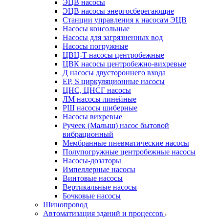
ЭЦВ насосы
ЭЦВ насосы энергосберегающие
Станции управления к насосам ЭЦВ
Насосы консольные
Насосы для загрязненных вод
Насосы погружные
ЦВЦ-Т насосы центробежные
ЦВК насосы центробежно-вихревые
Д насосы двустороннего входа
EP, S циркуляционные насосы
ЦНС, ЦНСГ насосы
ЛМ насосы линейные
РШ насосы шиберные
Насосы вихревые
Ручеек (Малыш) насос бытовой
вибрационный
Мембранные пневматические насосы
Полупогружные центробежные насосы
Насосы-дозаторы
Импеллерные насосы
Винтовые насосы
Вертикальные насосы
Бочковые насосы
Шинопровод
Автоматизация зданий и процессов