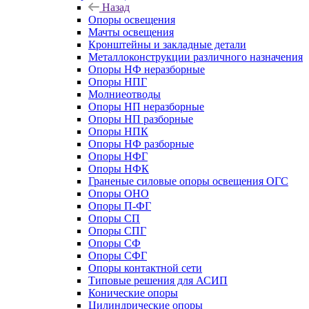
Назад
Опоры освещения
Мачты освещения
Кронштейны и закладные детали
Металлоконструкции различного назначения
Опоры НФ неразборные
Опоры НПГ
Молниеотводы
Опоры НП неразборные
Опоры НП разборные
Опоры НПК
Опоры НФ разборные
Опоры НФГ
Опоры НФК
Граненые силовые опоры освещения ОГС
Опоры ОНО
Опоры П-ФГ
Опоры СП
Опоры СПГ
Опоры СФ
Опоры СФГ
Опоры контактной сети
Типовые решения для АСИП
Конические опоры
Цилиндрические опоры