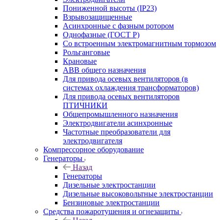
Пониженной высоты (IP23)
Взрывозащищенные
Асинхронные с фазным ротором
Однофазные (ГОСТ Р)
Со встроенным электромагнитным тормозом
Рольганговые
Крановые
АВВ общего назначения
Для привода осевых вентиляторов (в
системах охлаждения трансформаторов)
Для привода осевых вентиляторов
ПТИЧНИКИ
Общепромышленного назначения
Электродвигатели асинхронные
Частотные преобразователи для
электродвигателя
Компрессорное оборудование
Генераторы
Назад
Генераторы
Дизельные электростанции
Дизельные высоковольтные электростанции
Бензиновые электростанции
Средства пожаротушения и огнезащиты