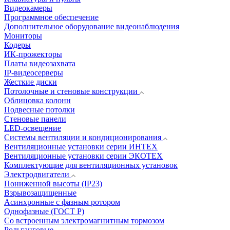
Видеокамеры
Программное обеспечение
Дополнительное оборудование видеонаблюдения
Мониторы
Кодеры
ИК-прожекторы
Платы видеозахвата
IP-видеосерверы
Жесткие диски
Потолочные и стеновые конструкции
Облицовка колонн
Подвесные потолки
Стеновые панели
LED-освещение
Системы вентиляции и кондиционирования
Вентиляционные установки серии ИНТЕХ
Вентиляционные установки серии ЭКОТЕХ
Комплектующие для вентиляционных установок
Электродвигатели
Пониженной высоты (IP23)
Взрывозащищенные
Асинхронные с фазным ротором
Однофазные (ГОСТ Р)
Со встроенным электромагнитным тормозом
Рольганговые