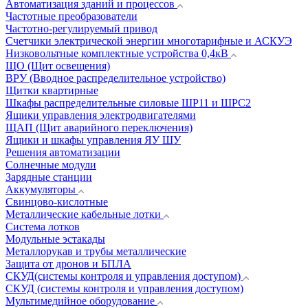
Автоматизация зданий и процессов
Частотные преобразователи
Частотно-регулируемый привод
Счетчики электрической энергии многотарифные и АСКУЭ
Низковольтные комплектные устройства 0,4кВ
ЩО (Щит освещения)
ВРУ (Вводное распределительное устройство)
Щитки квартирные
Шкафы распределительные силовые ШР11 и ШРС2
Ящики управления электродвигателями
ЩАП (Щит аварийного переключения)
Ящики и шкафы управления ЯУ ШУ
Решения автоматизации
Солнечные модули
Зарядные станции
Аккумуляторы
Свинцово-кислотные
Металлические кабельные лотки
Система лотков
Модульные эстакады
Металлорукав и трубы металлические
Защита от дронов и БПЛА
СКУД(системы контроля и управления доступом)
СКУД (системы контроля и управления доступом)
Мультимедийное оборудование