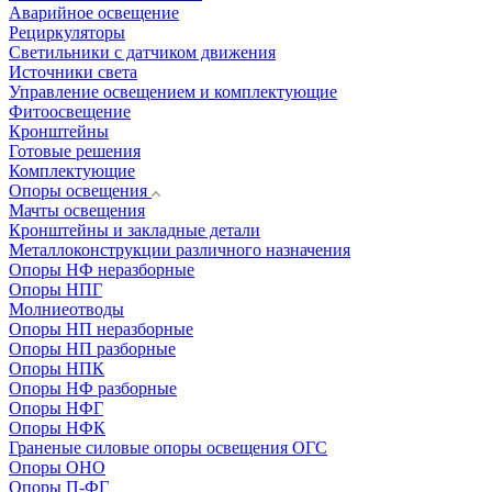
Аварийное освещение
Рециркуляторы
Светильники с датчиком движения
Источники света
Управление освещением и комплектующие
Фитоосвещение
Кронштейны
Готовые решения
Комплектующие
Опоры освещения
Мачты освещения
Кронштейны и закладные детали
Металлоконструкции различного назначения
Опоры НФ неразборные
Опоры НПГ
Молниеотводы
Опоры НП неразборные
Опоры НП разборные
Опоры НПК
Опоры НФ разборные
Опоры НФГ
Опоры НФК
Граненые силовые опоры освещения ОГС
Опоры ОНО
Опоры П-ФГ