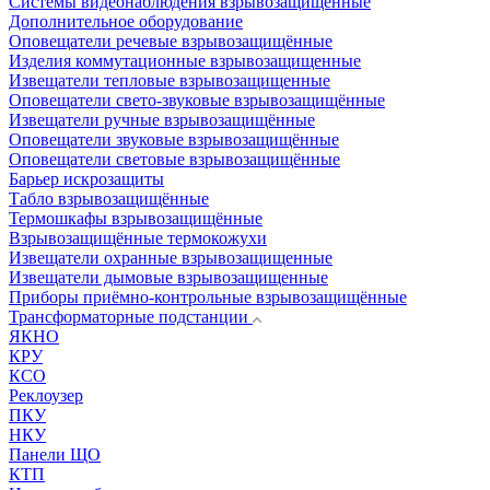
Системы видеонаблюдения взрывозащищенные
Дополнительное оборудование
Оповещатели речевые взрывозащищённые
Изделия коммутационные взрывозащищенные
Извещатели тепловые взрывозащищенные
Оповещатели свето-звуковые взрывозащищённые
Извещатели ручные взрывозащищённые
Оповещатели звуковые взрывозащищённые
Оповещатели световые взрывозащищённые
Барьер искрозащиты
Табло взрывозащищённые
Термошкафы взрывозащищённые
Взрывозащищённые термокожухи
Извещатели охранные взрывозащищенные
Извещатели дымовые взрывозащищенные
Приборы приёмно-контрольные взрывозащищённые
Трансформаторные подстанции
ЯКНО
КРУ
КСО
Реклоузер
ПКУ
НКУ
Панели ЩО
КТП