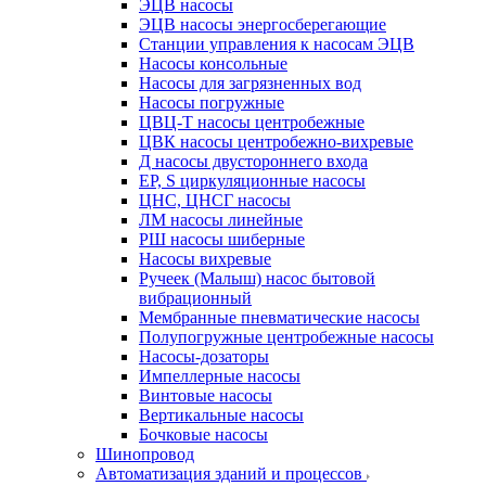
ЭЦВ насосы
ЭЦВ насосы энергосберегающие
Станции управления к насосам ЭЦВ
Насосы консольные
Насосы для загрязненных вод
Насосы погружные
ЦВЦ-Т насосы центробежные
ЦВК насосы центробежно-вихревые
Д насосы двустороннего входа
EP, S циркуляционные насосы
ЦНС, ЦНСГ насосы
ЛМ насосы линейные
РШ насосы шиберные
Насосы вихревые
Ручеек (Малыш) насос бытовой
вибрационный
Мембранные пневматические насосы
Полупогружные центробежные насосы
Насосы-дозаторы
Импеллерные насосы
Винтовые насосы
Вертикальные насосы
Бочковые насосы
Шинопровод
Автоматизация зданий и процессов