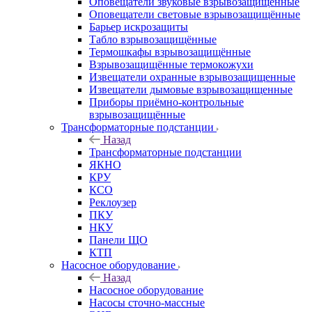
Оповещатели звуковые взрывозащищённые
Оповещатели световые взрывозащищённые
Барьер искрозащиты
Табло взрывозащищённые
Термошкафы взрывозащищённые
Взрывозащищённые термокожухи
Извещатели охранные взрывозащищенные
Извещатели дымовые взрывозащищенные
Приборы приёмно-контрольные
взрывозащищённые
Трансформаторные подстанции
Назад
Трансформаторные подстанции
ЯКНО
КРУ
КСО
Реклоузер
ПКУ
НКУ
Панели ЩО
КТП
Насосное оборудование
Назад
Насосное оборудование
Насосы сточно-массные