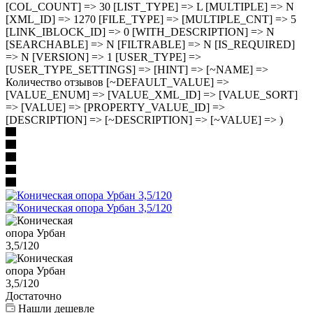
[COL_COUNT] => 30 [LIST_TYPE] => L [MULTIPLE] => N
[XML_ID] => 1270 [FILE_TYPE] => [MULTIPLE_CNT] => 5
[LINK_IBLOCK_ID] => 0 [WITH_DESCRIPTION] => N
[SEARCHABLE] => N [FILTRABLE] => N [IS_REQUIRED]
=> N [VERSION] => 1 [USER_TYPE] =>
[USER_TYPE_SETTINGS] => [HINT] => [~NAME] =>
Количество отзывов [~DEFAULT_VALUE] =>
[VALUE_ENUM] => [VALUE_XML_ID] => [VALUE_SORT]
=> [VALUE] => [PROPERTY_VALUE_ID] =>
[DESCRIPTION] => [~DESCRIPTION] => [~VALUE] => )
Достаточно
Нашли дешевле