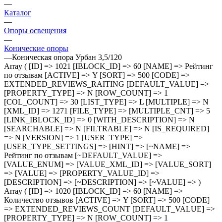
—
Каталог
—
Опоры освещения
—
Конические опоры
—
Коническая опора Урбан 3,5/120
Array ( [ID] => 1021 [IBLOCK_ID] => 60 [NAME] => Рейтинг
по отзывам [ACTIVE] => Y [SORT] => 500 [CODE] =>
EXTENDED_REVIEWS_RAITING [DEFAULT_VALUE] =>
[PROPERTY_TYPE] => N [ROW_COUNT] => 1
[COL_COUNT] => 30 [LIST_TYPE] => L [MULTIPLE] => N
[XML_ID] => 1271 [FILE_TYPE] => [MULTIPLE_CNT] => 5
[LINK_IBLOCK_ID] => 0 [WITH_DESCRIPTION] => N
[SEARCHABLE] => N [FILTRABLE] => N [IS_REQUIRED]
=> N [VERSION] => 1 [USER_TYPE] =>
[USER_TYPE_SETTINGS] => [HINT] => [~NAME] =>
Рейтинг по отзывам [~DEFAULT_VALUE] =>
[VALUE_ENUM] => [VALUE_XML_ID] => [VALUE_SORT]
=> [VALUE] => [PROPERTY_VALUE_ID] =>
[DESCRIPTION] => [~DESCRIPTION] => [~VALUE] => )
Array ( [ID] => 1020 [IBLOCK_ID] => 60 [NAME] =>
Количество отзывов [ACTIVE] => Y [SORT] => 500 [CODE]
=> EXTENDED_REVIEWS_COUNT [DEFAULT_VALUE] =>
[PROPERTY_TYPE] => N [ROW_COUNT] => 1