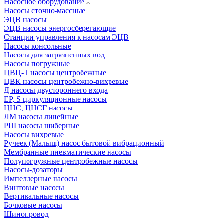
Насосное оборудование
Насосы сточно-массные
ЭЦВ насосы
ЭЦВ насосы энергосберегающие
Станции управления к насосам ЭЦВ
Насосы консольные
Насосы для загрязненных вод
Насосы погружные
ЦВЦ-Т насосы центробежные
ЦВК насосы центробежно-вихревые
Д насосы двустороннего входа
EP, S циркуляционные насосы
ЦНС, ЦНСГ насосы
ЛМ насосы линейные
РШ насосы шиберные
Насосы вихревые
Ручеек (Малыш) насос бытовой вибрационный
Мембранные пневматические насосы
Полупогружные центробежные насосы
Насосы-дозаторы
Импеллерные насосы
Винтовые насосы
Вертикальные насосы
Бочковые насосы
Шинопровод