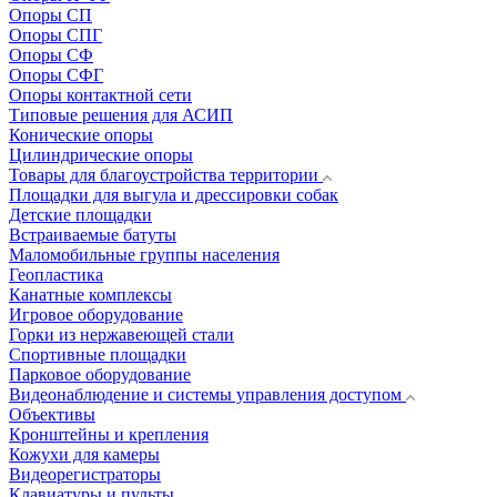
Опоры СП
Опоры СПГ
Опоры СФ
Опоры СФГ
Опоры контактной сети
Типовые решения для АСИП
Конические опоры
Цилиндрические опоры
Товары для благоустройства территории
Площадки для выгула и дрессировки собак
Детские площадки
Встраиваемые батуты
Маломобильные группы населения
Геопластика
Канатные комплексы
Игровое оборудование
Горки из нержавеющей стали
Спортивные площадки
Парковое оборудование
Видеонаблюдение и системы управления доступом
Объективы
Кронштейны и крепления
Кожухи для камеры
Видеорегистраторы
Клавиатуры и пульты