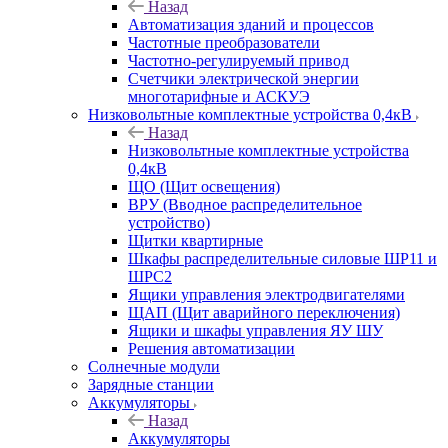
Назад
Автоматизация зданий и процессов
Частотные преобразователи
Частотно-регулируемый привод
Счетчики электрической энергии
многотарифные и АСКУЭ
Низковольтные комплектные устройства 0,4кВ
Назад
Низковольтные комплектные устройства
0,4кВ
ЩО (Щит освещения)
ВРУ (Вводное распределительное
устройство)
Щитки квартирные
Шкафы распределительные силовые ШР11 и
ШРС2
Ящики управления электродвигателями
ЩАП (Щит аварийного переключения)
Ящики и шкафы управления ЯУ ШУ
Решения автоматизации
Солнечные модули
Зарядные станции
Аккумуляторы
Назад
Аккумуляторы