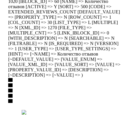
1020 [IBLOCK_ID] => 60 [NAME] => Количество
отзывов [ACTIVE] => Y [SORT] => 500 [CODE] =>
EXTENDED_REVIEWS_COUNT [DEFAULT_VALUE]
=> [PROPERTY_TYPE] => N [ROW_COUNT] => 1
[COL_COUNT] => 30 [LIST_TYPE] => L [MULTIPLE]
=> N [XML_ID] => 1270 [FILE_TYPE] =>
[MULTIPLE_CNT] => 5 [LINK_IBLOCK_ID] => 0
[WITH_DESCRIPTION] => N [SEARCHABLE] => N
[FILTRABLE] => N [IS_REQUIRED] => N [VERSION]
=> 1 [USER_TYPE] => [USER_TYPE_SETTINGS] =>
[HINT] => [~NAME] => Количество отзывов
[~DEFAULT_VALUE] => [VALUE_ENUM] =>
[VALUE_XML_ID] => [VALUE_SORT] => [VALUE] =>
[PROPERTY_VALUE_ID] => [DESCRIPTION] =>
[~DESCRIPTION] => [~VALUE] => )