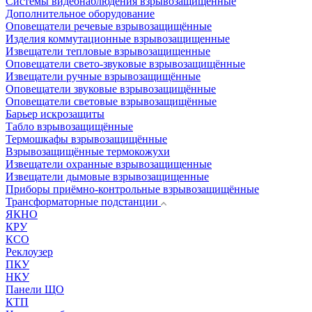
Системы видеонаблюдения взрывозащищенные
Дополнительное оборудование
Оповещатели речевые взрывозащищённые
Изделия коммутационные взрывозащищенные
Извещатели тепловые взрывозащищенные
Оповещатели свето-звуковые взрывозащищённые
Извещатели ручные взрывозащищённые
Оповещатели звуковые взрывозащищённые
Оповещатели световые взрывозащищённые
Барьер искрозащиты
Табло взрывозащищённые
Термошкафы взрывозащищённые
Взрывозащищённые термокожухи
Извещатели охранные взрывозащищенные
Извещатели дымовые взрывозащищенные
Приборы приёмно-контрольные взрывозащищённые
Трансформаторные подстанции
ЯКНО
КРУ
КСО
Реклоузер
ПКУ
НКУ
Панели ЩО
КТП