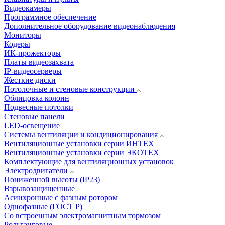
Видеокамеры
Программное обеспечение
Дополнительное оборудование видеонаблюдения
Мониторы
Кодеры
ИК-прожекторы
Платы видеозахвата
IP-видеосерверы
Жесткие диски
Потолочные и стеновые конструкции
Облицовка колонн
Подвесные потолки
Стеновые панели
LED-освещение
Системы вентиляции и кондиционирования
Вентиляционные установки серии ИНТЕХ
Вентиляционные установки серии ЭКОТЕХ
Комплектующие для вентиляционных установок
Электродвигатели
Пониженной высоты (IP23)
Взрывозащищенные
Асинхронные с фазным ротором
Однофазные (ГОСТ Р)
Со встроенным электромагнитным тормозом
Рольганговые