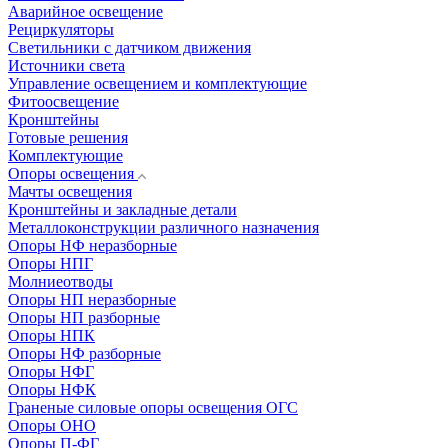
Аварийное освещение
Рециркуляторы
Светильники с датчиком движения
Источники света
Управление освещением и комплектующие
Фитоосвещение
Кронштейны
Готовые решения
Комплектующие
Опоры освещения
Мачты освещения
Кронштейны и закладные детали
Металлоконструкции различного назначения
Опоры НФ неразборные
Опоры НПГ
Молниеотводы
Опоры НП неразборные
Опоры НП разборные
Опоры НПК
Опоры НФ разборные
Опоры НФГ
Опоры НФК
Граненые силовые опоры освещения ОГС
Опоры ОНО
Опоры П-ФГ