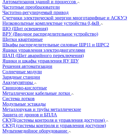
Автоматизация зданий и процессов
Частотные преобразователи
Частотно-регулируемый привод
Счетчики электрической энергии многотарифные и АСКУЭ
Низковольтные комплектные устройства 0,4кВ
ЩО (Щит освещения)
ВРУ (Вводное распределительное устройство)
Щитки квартирные
Шкафы распределительные силовые ШР11 и ШРС2
Ящики управления электродвигателями
ЩАП (Щит аварийного переключения)
Ящики и шкафы управления ЯУ ШУ
Решения автоматизации
Солнечные модули
Зарядные станции
Аккумуляторы
Свинцово-кислотные
Металлические кабельные лотки
Система лотков
Модульные эстакады
Металлорукав и трубы металлические
Защита от дронов и БПЛА
СКУД(системы контроля и управления доступом)
СКУД (системы контроля и управления доступом)
Мультимедийное оборудование