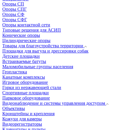
Опоры СП
Опоры СПГ
Опоры СФ
Опоры СФГ
Опоры контактной сети
Типовые решения для АСИП
Конические опоры
Цилиндрические опоры
Товары для благоустройства территории
Площадки для выгула и дрессировки собак
Детские площадки
Встраиваемые батуты
Маломобильные группы населения
Геопластика
Канатные комплексы
Игровое оборудование
Горки из нержавеющей стали
Спортивные площадки
Парковое оборудование
Видеонаблюдение и системы управления доступом
Объективы
Кронштейны и крепления
Кожухи для камеры
Видеорегистраторы
Клавиатуры и пульты