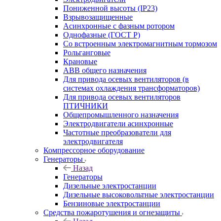
Пониженной высоты (IP23)
Взрывозащищенные
Асинхронные с фазным ротором
Однофазные (ГОСТ Р)
Со встроенным электромагнитным тормозом
Рольганговые
Крановые
АВВ общего назначения
Для привода осевых вентиляторов (в
системах охлаждения трансформаторов)
Для привода осевых вентиляторов
ПТИЧНИКИ
Общепромышленного назначения
Электродвигатели асинхронные
Частотные преобразователи для
электродвигателя
Компрессорное оборудование
Генераторы
Назад
Генераторы
Дизельные электростанции
Дизельные высоковольтные электростанции
Бензиновые электростанции
Средства пожаротушения и огнезащиты