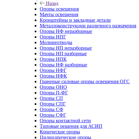
Назад
Опоры освещения
Мачты освещения
Кронштейны и закладные детали
Металлоконструкции различного назначения
Опоры НФ неразборные
Опоры НПГ
Молниеотводы
Опоры НП неразборные
Опоры НП разборные
Опоры НПК
Опоры НФ разборные
Опоры НФГ
Опоры НФК
Граненые силовые опоры освещения ОГС
Опоры ОНО
Опоры П-ФГ
Опоры СП
Опоры СПГ
Опоры СФ
Опоры СФГ
Опоры контактной сети
Типовые решения для АСИП
Конические опоры
Цилиндрические опоры