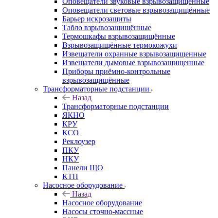
Оповещатели звуковые взрывозащищённые
Оповещатели световые взрывозащищённые
Барьер искрозащиты
Табло взрывозащищённые
Термошкафы взрывозащищённые
Взрывозащищённые термокожухи
Извещатели охранные взрывозащищенные
Извещатели дымовые взрывозащищенные
Приборы приёмно-контрольные
взрывозащищённые
Трансформаторные подстанции
Назад
Трансформаторные подстанции
ЯКНО
КРУ
КСО
Реклоузер
ПКУ
НКУ
Панели ЩО
КТП
Насосное оборудование
Назад
Насосное оборудование
Насосы сточно-массные