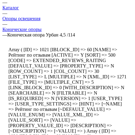
—
Каталог
—
Опоры освещения
—
Конические опоры
—
Коническая опора Урбан 4,5 /114
Array ( [ID] => 1021 [IBLOCK_ID] => 60 [NAME] =>
Рейтинг по отзывам [ACTIVE] => Y [SORT] => 500
[CODE] => EXTENDED_REVIEWS_RAITING
[DEFAULT_VALUE] => [PROPERTY_TYPE] => N
[ROW_COUNT] => 1 [COL_COUNT] => 30
[LIST_TYPE] => L [MULTIPLE] => N [XML_ID] => 1271
[FILE_TYPE] => [MULTIPLE_CNT] => 5
[LINK_IBLOCK_ID] => 0 [WITH_DESCRIPTION] => N
[SEARCHABLE] => N [FILTRABLE] => N
[IS_REQUIRED] => N [VERSION] => 1 [USER_TYPE]
=> [USER_TYPE_SETTINGS] => [HINT] => [~NAME]
=> Рейтинг по отзывам [~DEFAULT_VALUE] =>
[VALUE_ENUM] => [VALUE_XML_ID] =>
[VALUE_SORT] => [VALUE] =>
[PROPERTY_VALUE_ID] => [DESCRIPTION] =>
[~DESCRIPTION] => [~VALUE] => ) Array ( [ID] =>