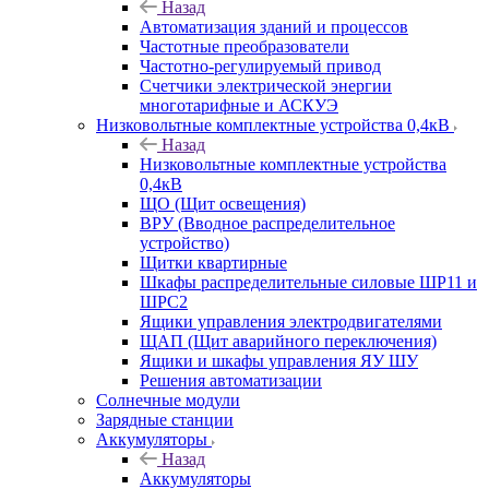
Назад
Автоматизация зданий и процессов
Частотные преобразователи
Частотно-регулируемый привод
Счетчики электрической энергии
многотарифные и АСКУЭ
Низковольтные комплектные устройства 0,4кВ
Назад
Низковольтные комплектные устройства
0,4кВ
ЩО (Щит освещения)
ВРУ (Вводное распределительное
устройство)
Щитки квартирные
Шкафы распределительные силовые ШР11 и
ШРС2
Ящики управления электродвигателями
ЩАП (Щит аварийного переключения)
Ящики и шкафы управления ЯУ ШУ
Решения автоматизации
Солнечные модули
Зарядные станции
Аккумуляторы
Назад
Аккумуляторы