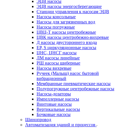
ЭЦВ насосы
ЭЦВ насосы энергосберегающие
Станции управления к насосам ЭЦВ
Насосы консольные
Насосы для загрязненных вод
Насосы погружные
ЦВЦ-Т насосы центробежные
ЦВК насосы центробежно-вихревые
Д насосы двустороннего входа
EP, S циркуляционные насосы
ЦНС, ЦНСГ насосы
ЛМ насосы линейные
РШ насосы шиберные
Насосы вихревые
Ручеек (Малыш) насос бытовой
вибрационный
Мембранные пневматические насосы
Полупогружные центробежные насосы
Насосы-дозаторы
Импеллерные насосы
Винтовые насосы
Вертикальные насосы
Бочковые насосы
Шинопровод
Автоматизация зданий и процессов