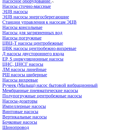
Насосное оборудование
Насосы сточно-массные
ЭЦВ насосы
ЭЦВ насосы энергосберегающие
Станции управления к насосам ЭЦВ
Насосы консольные
Насосы для загрязненных вод
Насосы погружные
ЦВЦ-Т насосы центробежные
ЦВК насосы центробежно-вихревые
Д насосы двустороннего входа
EP, S циркуляционные насосы
ЦНС, ЦНСГ насосы
ЛМ насосы линейные
РШ насосы шиберные
Насосы вихревые
Ручеек (Малыш) насос бытовой вибрационный
Мембранные пневматические насосы
Полупогружные центробежные насосы
Насосы-дозаторы
Импеллерные насосы
Винтовые насосы
Вертикальные насосы
Бочковые насосы
Шинопровод