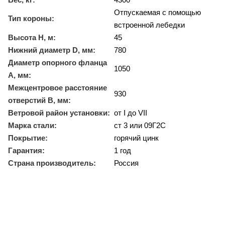
Отпускаемая с помощью
Тип короны:
встроенной лебедки
Высота Н, м:
45
Нижний диаметр D, мм:
780
Диаметр опорного фланца
1050
A, мм:
Межцентровое расстояние
930
отверстий B, мм:
Ветровой район установки:
от I до VII
Марка стали:
ст 3 или 09Г2С
Покрытие:
горячий цинк
Гарантия:
1 год
Страна производитель:
Россия