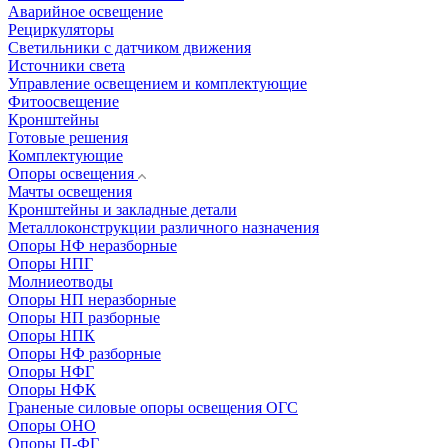
Аварийное освещение
Рециркуляторы
Светильники с датчиком движения
Источники света
Управление освещением и комплектующие
Фитоосвещение
Кронштейны
Готовые решения
Комплектующие
Опоры освещения
Мачты освещения
Кронштейны и закладные детали
Металлоконструкции различного назначения
Опоры НФ неразборные
Опоры НПГ
Молниеотводы
Опоры НП неразборные
Опоры НП разборные
Опоры НПК
Опоры НФ разборные
Опоры НФГ
Опоры НФК
Граненые силовые опоры освещения ОГС
Опоры ОНО
Опоры П-ФГ