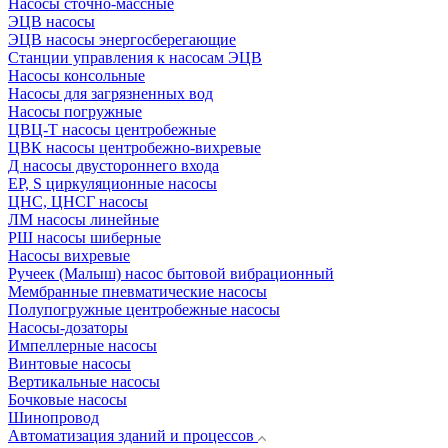
Насосы сточно-массные
ЭЦВ насосы
ЭЦВ насосы энергосберегающие
Станции управления к насосам ЭЦВ
Насосы консольные
Насосы для загрязненных вод
Насосы погружные
ЦВЦ-Т насосы центробежные
ЦВК насосы центробежно-вихревые
Д насосы двустороннего входа
EP, S циркуляционные насосы
ЦНС, ЦНСГ насосы
ЛМ насосы линейные
РШ насосы шиберные
Насосы вихревые
Ручеек (Малыш) насос бытовой вибрационный
Мембранные пневматические насосы
Полупогружные центробежные насосы
Насосы-дозаторы
Импеллерные насосы
Винтовые насосы
Вертикальные насосы
Бочковые насосы
Шинопровод
Автоматизация зданий и процессов