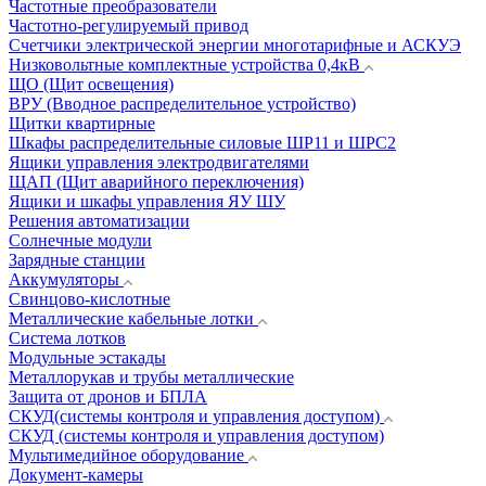
Частотные преобразователи
Частотно-регулируемый привод
Счетчики электрической энергии многотарифные и АСКУЭ
Низковольтные комплектные устройства 0,4кВ
ЩО (Щит освещения)
ВРУ (Вводное распределительное устройство)
Щитки квартирные
Шкафы распределительные силовые ШР11 и ШРС2
Ящики управления электродвигателями
ЩАП (Щит аварийного переключения)
Ящики и шкафы управления ЯУ ШУ
Решения автоматизации
Солнечные модули
Зарядные станции
Аккумуляторы
Свинцово-кислотные
Металлические кабельные лотки
Система лотков
Модульные эстакады
Металлорукав и трубы металлические
Защита от дронов и БПЛА
СКУД(системы контроля и управления доступом)
СКУД (системы контроля и управления доступом)
Мультимедийное оборудование
Документ-камеры