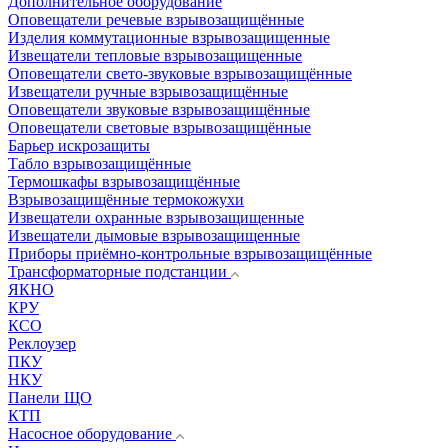
Дополнительное оборудование
Оповещатели речевые взрывозащищённые
Изделия коммутационные взрывозащищенные
Извещатели тепловые взрывозащищенные
Оповещатели свето-звуковые взрывозащищённые
Извещатели ручные взрывозащищённые
Оповещатели звуковые взрывозащищённые
Оповещатели световые взрывозащищённые
Барьер искрозащиты
Табло взрывозащищённые
Термошкафы взрывозащищённые
Взрывозащищённые термокожухи
Извещатели охранные взрывозащищенные
Извещатели дымовые взрывозащищенные
Приборы приёмно-контрольные взрывозащищённые
Трансформаторные подстанции
ЯКНО
КРУ
КСО
Реклоузер
ПКУ
НКУ
Панели ЩО
КТП
Насосное оборудование