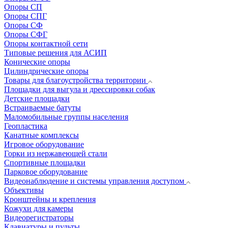
Опоры СП
Опоры СПГ
Опоры СФ
Опоры СФГ
Опоры контактной сети
Типовые решения для АСИП
Конические опоры
Цилиндрические опоры
Товары для благоустройства территории
Площадки для выгула и дрессировки собак
Детские площадки
Встраиваемые батуты
Маломобильные группы населения
Геопластика
Канатные комплексы
Игровое оборудование
Горки из нержавеющей стали
Спортивные площадки
Парковое оборудование
Видеонаблюдение и системы управления доступом
Объективы
Кронштейны и крепления
Кожухи для камеры
Видеорегистраторы
Клавиатуры и пульты