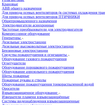
Крановые
АВВ общего назначения
Для привода осевых вентиляторов (в системах охлаждения тра
Для привода осевых вентиляторов ПТИЧНИКИ
Общепромышленного назначения
Электродвигатели асинхронные
Частотные преобразователи для электродвигателя
Компрессорное оборудование
Генераторы
Дизельные электростанции
Дизельные высоковольтные электростанции
Бензиновые электростанции
Средства пожаротушения и огнезащиты
Оборудование газового пожаротушения
Огнетушители
Оборудование порошкового пожаротушения
Оборудование аэрозольного пожаротушения
Щиты пожарные
Пожарные рукава и стволы
Оборудование пожаротушения тонкораспыленной водой
Оросители
Взрывозащищенное оборудование
Извещатели пламени взрывозащищённые
Системы видеонаблюдения взрывозащищенные