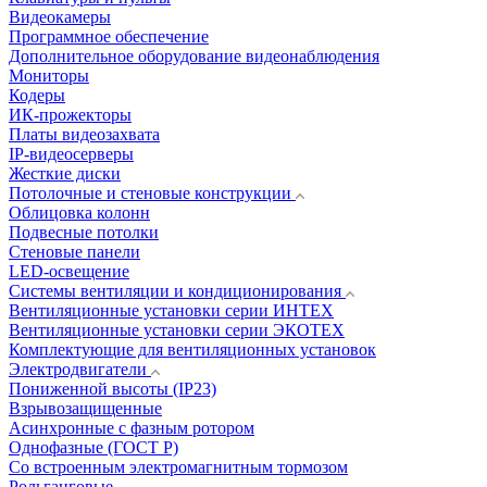
Видеокамеры
Программное обеспечение
Дополнительное оборудование видеонаблюдения
Мониторы
Кодеры
ИК-прожекторы
Платы видеозахвата
IP-видеосерверы
Жесткие диски
Потолочные и стеновые конструкции
Облицовка колонн
Подвесные потолки
Стеновые панели
LED-освещение
Системы вентиляции и кондиционирования
Вентиляционные установки серии ИНТЕХ
Вентиляционные установки серии ЭКОТЕХ
Комплектующие для вентиляционных установок
Электродвигатели
Пониженной высоты (IP23)
Взрывозащищенные
Асинхронные с фазным ротором
Однофазные (ГОСТ Р)
Со встроенным электромагнитным тормозом
Рольганговые