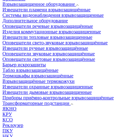
Взрывозащищенное оборудование
Извещатели пламени взрывозащищённые
Системы видеонаблюдения взрывозащищенные
Дополнительное оборудование
Оповещатели речевые взрывозащищённые
Изделия коммутационные взрывозащищенные
Извещатели тепловые взрывозащищенные
Оповещатели свето-звуковые взрывозащищённые
Извещатели ручные взрывозащищённые
Оповещатели звуковые взрывозащищённые
Оповещатели световые взрывозащищённые
Барьер искрозащиты
Табло взрывозащищённые
Термошкафы взрывозащищённые
Взрывозащищённые термокожухи
Извещатели охранные взрывозащищенные
Извещатели дымовые взрывозащищенные
Приборы приёмно-контрольные взрывозащищённые
Трансформаторные подстанции
ЯКНО
КРУ
КСО
Реклоузер
ПКУ
НКУ