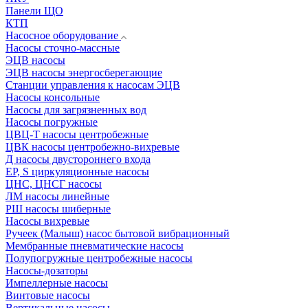
Панели ЩО
КТП
Насосное оборудование
Насосы сточно-массные
ЭЦВ насосы
ЭЦВ насосы энергосберегающие
Станции управления к насосам ЭЦВ
Насосы консольные
Насосы для загрязненных вод
Насосы погружные
ЦВЦ-Т насосы центробежные
ЦВК насосы центробежно-вихревые
Д насосы двустороннего входа
EP, S циркуляционные насосы
ЦНС, ЦНСГ насосы
ЛМ насосы линейные
РШ насосы шиберные
Насосы вихревые
Ручеек (Малыш) насос бытовой вибрационный
Мембранные пневматические насосы
Полупогружные центробежные насосы
Насосы-дозаторы
Импеллерные насосы
Винтовые насосы
Вертикальные насосы