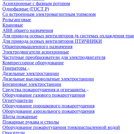
Асинхронные с фазным ротором
Однофазные (ГОСТ Р)
Со встроенным электромагнитным тормозом
Рольганговые
Крановые
АВВ общего назначения
Для привода осевых вентиляторов (в системах охлаждения тра
Для привода осевых вентиляторов ПТИЧНИКИ
Общепромышленного назначения
Электродвигатели асинхронные
Частотные преобразователи для электродвигателя
Компрессорное оборудование
Генераторы
Дизельные электростанции
Дизельные высоковольтные электростанции
Бензиновые электростанции
Средства пожаротушения и огнезащиты
Оборудование газового пожаротушения
Огнетушители
Оборудование порошкового пожаротушения
Оборудование аэрозольного пожаротушения
Щиты пожарные
Пожарные рукава и стволы
Оборудование пожаротушения тонкораспыленной водой
Оросители