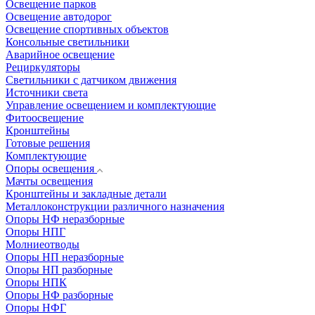
Освещение парков
Освещение автодорог
Освещение спортивных объектов
Консольные светильники
Аварийное освещение
Рециркуляторы
Светильники с датчиком движения
Источники света
Управление освещением и комплектующие
Фитоосвещение
Кронштейны
Готовые решения
Комплектующие
Опоры освещения
Мачты освещения
Кронштейны и закладные детали
Металлоконструкции различного назначения
Опоры НФ неразборные
Опоры НПГ
Молниеотводы
Опоры НП неразборные
Опоры НП разборные
Опоры НПК
Опоры НФ разборные
Опоры НФГ