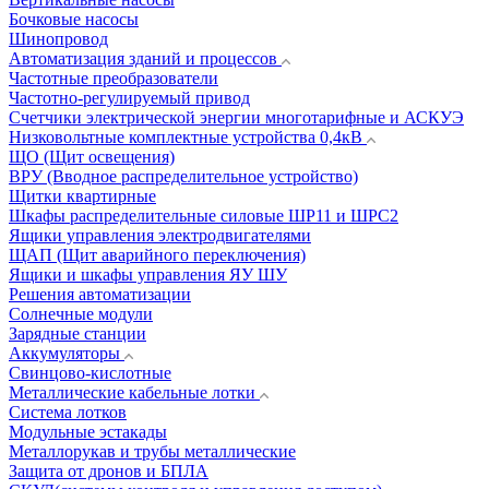
Бочковые насосы
Шинопровод
Автоматизация зданий и процессов
Частотные преобразователи
Частотно-регулируемый привод
Счетчики электрической энергии многотарифные и АСКУЭ
Низковольтные комплектные устройства 0,4кВ
ЩО (Щит освещения)
ВРУ (Вводное распределительное устройство)
Щитки квартирные
Шкафы распределительные силовые ШР11 и ШРС2
Ящики управления электродвигателями
ЩАП (Щит аварийного переключения)
Ящики и шкафы управления ЯУ ШУ
Решения автоматизации
Солнечные модули
Зарядные станции
Аккумуляторы
Свинцово-кислотные
Металлические кабельные лотки
Система лотков
Модульные эстакады
Металлорукав и трубы металлические
Защита от дронов и БПЛА