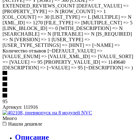
[ACTIVE] => Y [SORT] => 500 [CODE] =>
EXTENDED_REVIEWS_COUNT [DEFAULT_VALUE] =>
[PROPERTY_TYPE] => N [ROW_COUNT] => 1
[COL_COUNT] => 30 [LIST_TYPE] => L [MULTIPLE] => N
[XML_ID] => 1270 [FILE_TYPE] => [MULTIPLE_CNT] => 5
[LINK_IBLOCK_ID] => 0 [WITH_DESCRIPTION] => N
[SEARCHABLE] => N [FILTRABLE] => N [IS_REQUIRED]
=> N [VERSION] => 1 [USER_TYPE] =>
[USER_TYPE_SETTINGS] => [HINT] => [~NAME] =>
Количество отзывов [~DEFAULT_VALUE] =>
[VALUE_ENUM] => [VALUE_XML_ID] => [VALUE_SORT]
=> [VALUE] => 95 [PROPERTY_VALUE_ID] => 1149640
[DESCRIPTION] => [~VALUE] => 95 [~DESCRIPTION] => )
95
Артикул:
111916
Много
Нашли дешевле
Описание