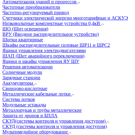
Автоматизация зданий и процессов
Частотные преобразователи
Частотно-регулируемый привод
Счетчики электрической энергии многотарифные и АСКУЭ
Низковольтные комплектные устройства 0,4кВ
ЩО (Щит освещения)
ВРУ (Вводное распределительное устройство)
Щитки квартирные
Шкафы распределительные силовые ШР11 и ШРС2
Ящики управления электродвигателями
ЩАП (Щит аварийного переключения)
Ящики и шкафы управления ЯУ ШУ
Решения автоматизации
Солнечные модули
Зарядные станции
Аккумуляторы
Свинцово-кислотные
Металлические кабельные лотки
Система лотков
Модульные эстакады
Металлорукав и трубы металлические
Защита от дронов и БПЛА
СКУД(системы контроля и управления доступом)
СКУД (системы контроля и управления доступом)
Мультимедийное оборудование