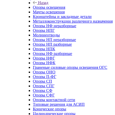
Назад
Опоры освещения
Мачты освещения
Кронштейны и закладные детали
Металлоконструкции различного назначения
Опоры НФ неразборные
Опоры НПГ
Молниеотводы
Опоры НП неразборные
Опоры НП разборные
Опоры НПК
Опоры НФ разборные
Опоры НФГ
Опоры НФК
Граненые силовые опоры освещения ОГС
Опоры ОНО
Опоры П-ФГ
Опоры СП
Опоры СПГ
Опоры СФ
Опоры СФГ
Опоры контактной сети
Типовые решения для АСИП
Конические опоры
Цилиндрические опоры