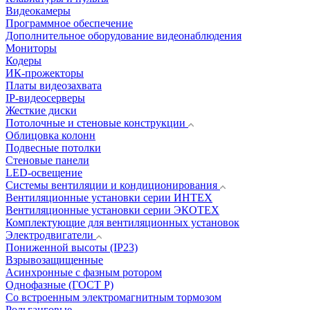
Видеокамеры
Программное обеспечение
Дополнительное оборудование видеонаблюдения
Мониторы
Кодеры
ИК-прожекторы
Платы видеозахвата
IP-видеосерверы
Жесткие диски
Потолочные и стеновые конструкции
Облицовка колонн
Подвесные потолки
Стеновые панели
LED-освещение
Системы вентиляции и кондиционирования
Вентиляционные установки серии ИНТЕХ
Вентиляционные установки серии ЭКОТЕХ
Комплектующие для вентиляционных установок
Электродвигатели
Пониженной высоты (IP23)
Взрывозащищенные
Асинхронные с фазным ротором
Однофазные (ГОСТ Р)
Со встроенным электромагнитным тормозом
Рольганговые