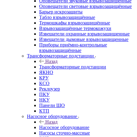
Оповещатели звуковые взрывозащищённые
Оповещатели световые взрывозащищённые
Барьер искрозащиты
Табло взрывозащищённые
Термошкафы взрывозащищённые
Взрывозащищённые термокожухи
Извещатели охранные взрывозащищенные
Извещатели дымовые взрывозащищенные
Приборы приёмно-контрольные
взрывозащищённые
Трансформаторные подстанции
Назад
Трансформаторные подстанции
ЯКНО
КРУ
КСО
Реклоузер
ПКУ
НКУ
Панели ЩО
КТП
Насосное оборудование
Назад
Насосное оборудование
Насосы сточно-массные