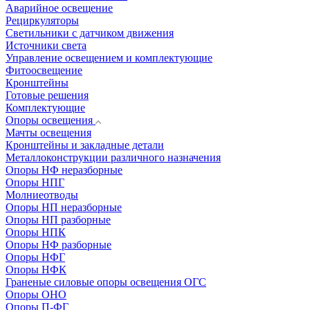
Аварийное освещение
Рециркуляторы
Светильники с датчиком движения
Источники света
Управление освещением и комплектующие
Фитоосвещение
Кронштейны
Готовые решения
Комплектующие
Опоры освещения
Мачты освещения
Кронштейны и закладные детали
Металлоконструкции различного назначения
Опоры НФ неразборные
Опоры НПГ
Молниеотводы
Опоры НП неразборные
Опоры НП разборные
Опоры НПК
Опоры НФ разборные
Опоры НФГ
Опоры НФК
Граненые силовые опоры освещения ОГС
Опоры ОНО
Опоры П-ФГ