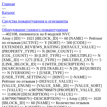
Главная
—
Каталог
—
Средства пожаротушения и огнезащиты
—
Оборудование газового пожаротушения
—
402108, пневмопуск на 8 модулей NVC
Array ( [ID] => 1021 [IBLOCK_ID] => 60 [NAME] => Рейтинг
по отзывам [ACTIVE] => Y [SORT] => 500 [CODE] =>
EXTENDED_REVIEWS_RAITING [DEFAULT_VALUE] =>
[PROPERTY_TYPE] => N [ROW_COUNT] => 1
[COL_COUNT] => 30 [LIST_TYPE] => L [MULTIPLE] => N
[XML_ID] => 1271 [FILE_TYPE] => [MULTIPLE_CNT] => 5
[LINK_IBLOCK_ID] => 0 [WITH_DESCRIPTION] => N
[SEARCHABLE] => N [FILTRABLE] => N [IS_REQUIRED]
=> N [VERSION] => 1 [USER_TYPE] =>
[USER_TYPE_SETTINGS] => [HINT] => [~NAME] =>
Рейтинг по отзывам [~DEFAULT_VALUE] =>
[VALUE_ENUM] => [VALUE_XML_ID] => [VALUE_SORT]
=> [VALUE] => 4.9879967986879 [PROPERTY_VALUE_ID]
=> 1149639 [DESCRIPTION] => [~VALUE] =>
4.9879967986879 [~DESCRIPTION] => ) Array ( [ID] => 1020
[IBLOCK_ID] => 60 [NAME] => Количество отзывов