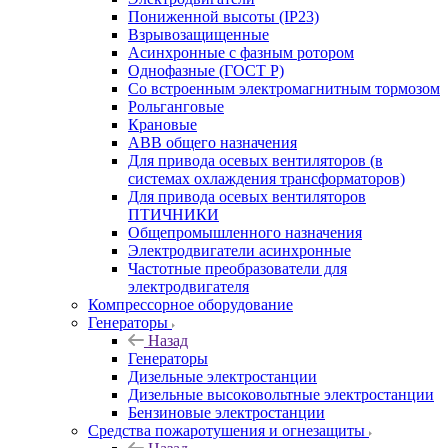
Пониженной высоты (IP23)
Взрывозащищенные
Асинхронные с фазным ротором
Однофазные (ГОСТ Р)
Со встроенным электромагнитным тормозом
Рольганговые
Крановые
АВВ общего назначения
Для привода осевых вентиляторов (в
системах охлаждения трансформаторов)
Для привода осевых вентиляторов
ПТИЧНИКИ
Общепромышленного назначения
Электродвигатели асинхронные
Частотные преобразователи для
электродвигателя
Компрессорное оборудование
Генераторы
Назад
Генераторы
Дизельные электростанции
Дизельные высоковольтные электростанции
Бензиновые электростанции
Средства пожаротушения и огнезащиты