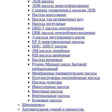
ЭЦВ насосы
ЭЦВ насосы энергосберегающие
Станции управления к насосам ЭЦВ
Насосы консольные
Насосы для загрязненных вод
Насосы погружные
ЦВЦ-Т насосы центробежные
ЦВК насосы центробежно-вихревые
Д насосы двустороннего входа
EP, S циркуляционные насосы
ЦНС, ЦНСГ насосы
ЛМ насосы линейные
РШ насосы шиберные
Насосы вихревые
Ручеек (Малыш) насос бытовой
вибрационный
Мембранные пневматические насосы
Полупогружные центробежные насосы
Насосы-дозаторы
Импеллерные насосы
Винтовые насосы
Вертикальные насосы
Бочковые насосы
Шинопровод
Автоматизация зданий и процессов