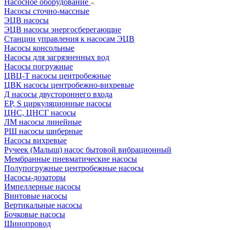
Насосное оборудование
Насосы сточно-массные
ЭЦВ насосы
ЭЦВ насосы энергосберегающие
Станции управления к насосам ЭЦВ
Насосы консольные
Насосы для загрязненных вод
Насосы погружные
ЦВЦ-Т насосы центробежные
ЦВК насосы центробежно-вихревые
Д насосы двустороннего входа
EP, S циркуляционные насосы
ЦНС, ЦНСГ насосы
ЛМ насосы линейные
РШ насосы шиберные
Насосы вихревые
Ручеек (Малыш) насос бытовой вибрационный
Мембранные пневматические насосы
Полупогружные центробежные насосы
Насосы-дозаторы
Импеллерные насосы
Винтовые насосы
Вертикальные насосы
Бочковые насосы
Шинопровод