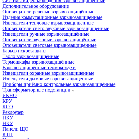
Системы видеонаблюдения взрывозащищенные
Дополнительное оборудование
Оповещатели речевые взрывозащищённые
Изделия коммутационные взрывозащищенные
Извещатели тепловые взрывозащищенные
Оповещатели свето-звуковые взрывозащищённые
Извещатели ручные взрывозащищённые
Оповещатели звуковые взрывозащищённые
Оповещатели световые взрывозащищённые
Барьер искрозащиты
Табло взрывозащищённые
Термошкафы взрывозащищённые
Взрывозащищённые термокожухи
Извещатели охранные взрывозащищенные
Извещатели дымовые взрывозащищенные
Приборы приёмно-контрольные взрывозащищённые
Трансформаторные подстанции
ЯКНО
КРУ
КСО
Реклоузер
ПКУ
НКУ
Панели ЩО
КТП