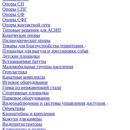
Опоры СП
Опоры СПГ
Опоры СФ
Опоры СФГ
Опоры контактной сети
Типовые решения для АСИП
Конические опоры
Цилиндрические опоры
Товары для благоустройства территории
Площадки для выгула и дрессировки собак
Детские площадки
Встраиваемые батуты
Маломобильные группы населения
Геопластика
Канатные комплексы
Игровое оборудование
Горки из нержавеющей стали
Спортивные площадки
Парковое оборудование
Видеонаблюдение и системы управления доступом
Объективы
Кронштейны и крепления
Кожухи для камеры
Видеорегистраторы
Клавиатуры и пульты