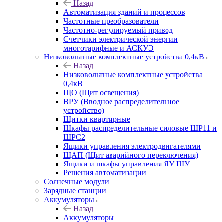
Назад
Автоматизация зданий и процессов
Частотные преобразователи
Частотно-регулируемый привод
Счетчики электрической энергии
многотарифные и АСКУЭ
Низковольтные комплектные устройства 0,4кВ
Назад
Низковольтные комплектные устройства
0,4кВ
ЩО (Щит освещения)
ВРУ (Вводное распределительное
устройство)
Щитки квартирные
Шкафы распределительные силовые ШР11 и
ШРС2
Ящики управления электродвигателями
ЩАП (Щит аварийного переключения)
Ящики и шкафы управления ЯУ ШУ
Решения автоматизации
Солнечные модули
Зарядные станции
Аккумуляторы
Назад
Аккумуляторы