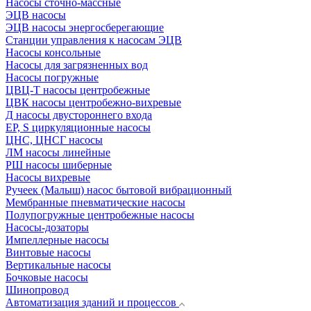
Насосы сточно-массные
ЭЦВ насосы
ЭЦВ насосы энергосберегающие
Станции управления к насосам ЭЦВ
Насосы консольные
Насосы для загрязненных вод
Насосы погружные
ЦВЦ-Т насосы центробежные
ЦВК насосы центробежно-вихревые
Д насосы двустороннего входа
EP, S циркуляционные насосы
ЦНС, ЦНСГ насосы
ЛМ насосы линейные
РШ насосы шиберные
Насосы вихревые
Ручеек (Малыш) насос бытовой вибрационный
Мембранные пневматические насосы
Полупогружные центробежные насосы
Насосы-дозаторы
Импеллерные насосы
Винтовые насосы
Вертикальные насосы
Бочковые насосы
Шинопровод
Автоматизация зданий и процессов