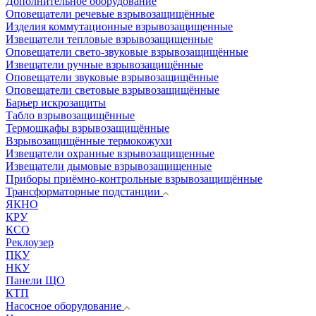
Дополнительное оборудование
Оповещатели речевые взрывозащищённые
Изделия коммутационные взрывозащищенные
Извещатели тепловые взрывозащищенные
Оповещатели свето-звуковые взрывозащищённые
Извещатели ручные взрывозащищённые
Оповещатели звуковые взрывозащищённые
Оповещатели световые взрывозащищённые
Барьер искрозащиты
Табло взрывозащищённые
Термошкафы взрывозащищённые
Взрывозащищённые термокожухи
Извещатели охранные взрывозащищенные
Извещатели дымовые взрывозащищенные
Приборы приёмно-контрольные взрывозащищённые
Трансформаторные подстанции
ЯКНО
КРУ
КСО
Реклоузер
ПКУ
НКУ
Панели ЩО
КТП
Насосное оборудование