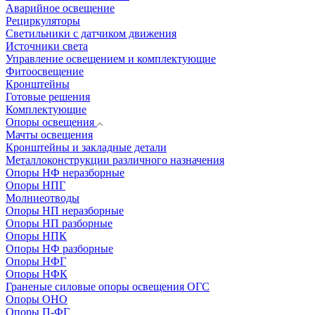
Аварийное освещение
Рециркуляторы
Светильники с датчиком движения
Источники света
Управление освещением и комплектующие
Фитоосвещение
Кронштейны
Готовые решения
Комплектующие
Опоры освещения
Мачты освещения
Кронштейны и закладные детали
Металлоконструкции различного назначения
Опоры НФ неразборные
Опоры НПГ
Молниеотводы
Опоры НП неразборные
Опоры НП разборные
Опоры НПК
Опоры НФ разборные
Опоры НФГ
Опоры НФК
Граненые силовые опоры освещения ОГС
Опоры ОНО
Опоры П-ФГ