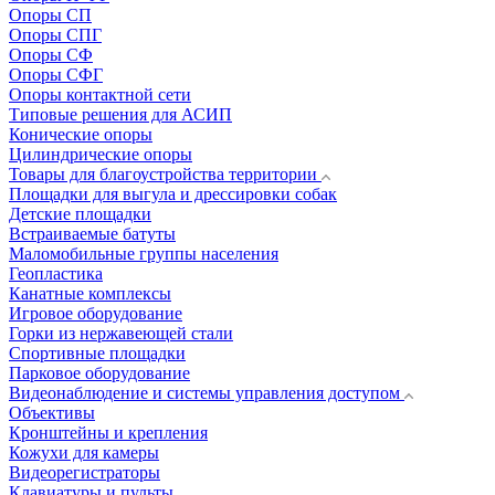
Опоры СП
Опоры СПГ
Опоры СФ
Опоры СФГ
Опоры контактной сети
Типовые решения для АСИП
Конические опоры
Цилиндрические опоры
Товары для благоустройства территории
Площадки для выгула и дрессировки собак
Детские площадки
Встраиваемые батуты
Маломобильные группы населения
Геопластика
Канатные комплексы
Игровое оборудование
Горки из нержавеющей стали
Спортивные площадки
Парковое оборудование
Видеонаблюдение и системы управления доступом
Объективы
Кронштейны и крепления
Кожухи для камеры
Видеорегистраторы
Клавиатуры и пульты