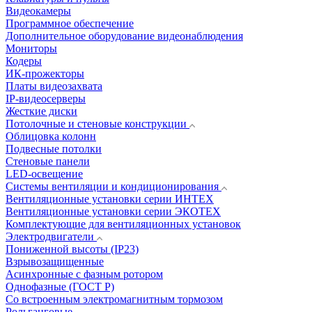
Видеокамеры
Программное обеспечение
Дополнительное оборудование видеонаблюдения
Мониторы
Кодеры
ИК-прожекторы
Платы видеозахвата
IP-видеосерверы
Жесткие диски
Потолочные и стеновые конструкции
Облицовка колонн
Подвесные потолки
Стеновые панели
LED-освещение
Системы вентиляции и кондиционирования
Вентиляционные установки серии ИНТЕХ
Вентиляционные установки серии ЭКОТЕХ
Комплектующие для вентиляционных установок
Электродвигатели
Пониженной высоты (IP23)
Взрывозащищенные
Асинхронные с фазным ротором
Однофазные (ГОСТ Р)
Со встроенным электромагнитным тормозом
Рольганговые