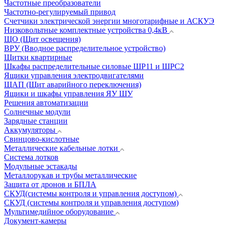
Частотные преобразователи
Частотно-регулируемый привод
Счетчики электрической энергии многотарифные и АСКУЭ
Низковольтные комплектные устройства 0,4кВ
ЩО (Щит освещения)
ВРУ (Вводное распределительное устройство)
Щитки квартирные
Шкафы распределительные силовые ШР11 и ШРС2
Ящики управления электродвигателями
ЩАП (Щит аварийного переключения)
Ящики и шкафы управления ЯУ ШУ
Решения автоматизации
Солнечные модули
Зарядные станции
Аккумуляторы
Свинцово-кислотные
Металлические кабельные лотки
Система лотков
Модульные эстакады
Металлорукав и трубы металлические
Защита от дронов и БПЛА
СКУД(системы контроля и управления доступом)
СКУД (системы контроля и управления доступом)
Мультимедийное оборудование
Документ-камеры