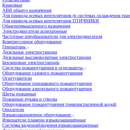
Крановые
АВВ общего назначения
Для привода осевых вентиляторов (в системах охлаждения тра
Для привода осевых вентиляторов ПТИЧНИКИ
Общепромышленного назначения
Электродвигатели асинхронные
Частотные преобразователи для электродвигателя
Компрессорное оборудование
Генераторы
Дизельные электростанции
Дизельные высоковольтные электростанции
Бензиновые электростанции
Средства пожаротушения и огнезащиты
Оборудование газового пожаротушения
Огнетушители
Оборудование порошкового пожаротушения
Оборудование аэрозольного пожаротушения
Щиты пожарные
Пожарные рукава и стволы
Оборудование пожаротушения тонкораспыленной водой
Оросители
Взрывозащищенное оборудование
Извещатели пламени взрывозащищённые
Системы видеонаблюдения взрывозащищенные