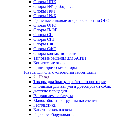
Опоры НПК
Опоры НФ разборные
Опоры НФГ
Опоры НФК
Граненые силовые опоры освещения ОГС
Опоры ОНО
Опоры П-ФГ
Опоры СП
Опоры СПГ
Опоры СФ
Опоры СФГ
Опоры контактной сети
Типовые решения для АСИП
Конические опоры
Цилиндрические опоры
Товары для благоустройства территории
Назад
Товары для благоустройства территории
Площадки для выгула и дрессировки собак
Детские площадки
Встраиваемые батуты
Маломобильные группы населения
Геопластика
Канатные комплексы
Игровое оборудование