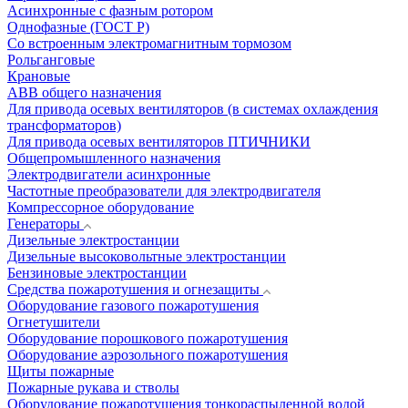
Асинхронные с фазным ротором
Однофазные (ГОСТ Р)
Со встроенным электромагнитным тормозом
Рольганговые
Крановые
АВВ общего назначения
Для привода осевых вентиляторов (в системах охлаждения
трансформаторов)
Для привода осевых вентиляторов ПТИЧНИКИ
Общепромышленного назначения
Электродвигатели асинхронные
Частотные преобразователи для электродвигателя
Компрессорное оборудование
Генераторы
Дизельные электростанции
Дизельные высоковольтные электростанции
Бензиновые электростанции
Средства пожаротушения и огнезащиты
Оборудование газового пожаротушения
Огнетушители
Оборудование порошкового пожаротушения
Оборудование аэрозольного пожаротушения
Щиты пожарные
Пожарные рукава и стволы
Оборудование пожаротушения тонкораспыленной водой