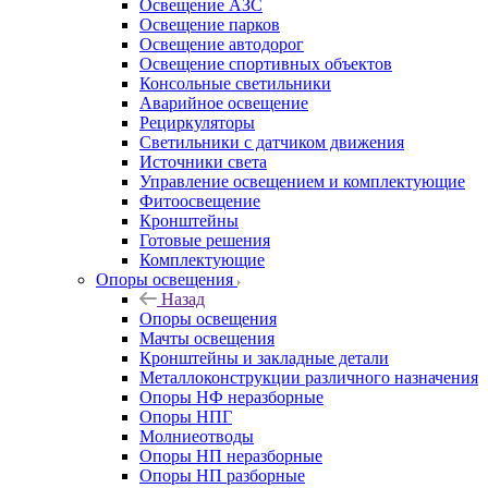
Освещение АЗС
Освещение парков
Освещение автодорог
Освещение спортивных объектов
Консольные светильники
Аварийное освещение
Рециркуляторы
Светильники с датчиком движения
Источники света
Управление освещением и комплектующие
Фитоосвещение
Кронштейны
Готовые решения
Комплектующие
Опоры освещения
Назад
Опоры освещения
Мачты освещения
Кронштейны и закладные детали
Металлоконструкции различного назначения
Опоры НФ неразборные
Опоры НПГ
Молниеотводы
Опоры НП неразборные
Опоры НП разборные