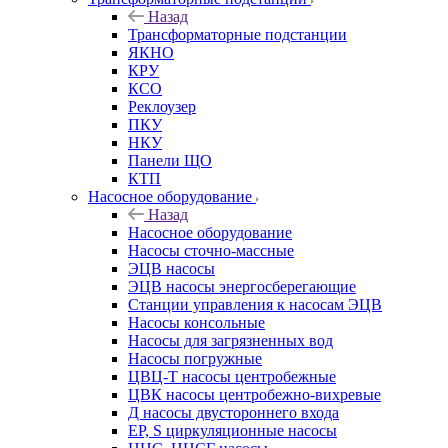
Назад
Трансформаторные подстанции
ЯКНО
КРУ
КСО
Реклоузер
ПКУ
НКУ
Панели ЩО
КТП
Насосное оборудование
Назад
Насосное оборудование
Насосы сточно-массные
ЭЦВ насосы
ЭЦВ насосы энергосберегающие
Станции управления к насосам ЭЦВ
Насосы консольные
Насосы для загрязненных вод
Насосы погружные
ЦВЦ-Т насосы центробежные
ЦВК насосы центробежно-вихревые
Д насосы двустороннего входа
EP, S циркуляционные насосы