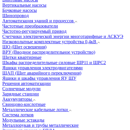
Вертикальные насосы
Бочковые насосы
Шинопровод
Автоматизация зданий и процессов
Частотные преобразователи
Частотно-регулируемый привод
Счетчики электрической энергии многотарифные и АСКУЭ
Низковольтные комплектные устройства 0,4кВ
ЩО (Щит освещения)
ВРУ (Вводное распределительное устройство)
Щитки квартирные
Шкафы распределительные силовые ШР11 и ШРС2
Ящики управления электродвигателями
ЩАП (Щит аварийного переключения)
Ящики и шкафы управления ЯУ ШУ
Решения автоматизации
Солнечные модули
Зарядные станции
Аккумуляторы
Свинцово-кислотные
Металлические кабельные лотки
Система лотков
Модульные эстакады
Металлорукав и трубы металлические