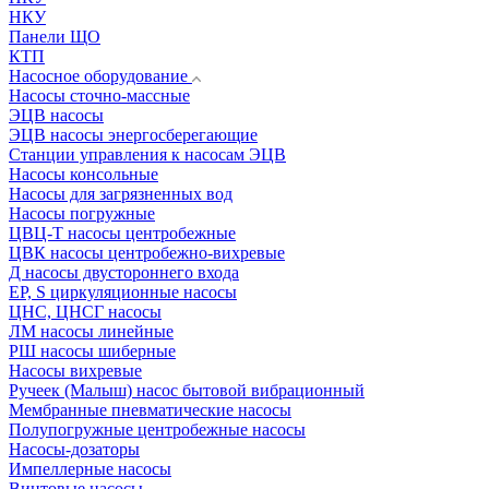
НКУ
Панели ЩО
КТП
Насосное оборудование
Насосы сточно-массные
ЭЦВ насосы
ЭЦВ насосы энергосберегающие
Станции управления к насосам ЭЦВ
Насосы консольные
Насосы для загрязненных вод
Насосы погружные
ЦВЦ-Т насосы центробежные
ЦВК насосы центробежно-вихревые
Д насосы двустороннего входа
EP, S циркуляционные насосы
ЦНС, ЦНСГ насосы
ЛМ насосы линейные
РШ насосы шиберные
Насосы вихревые
Ручеек (Малыш) насос бытовой вибрационный
Мембранные пневматические насосы
Полупогружные центробежные насосы
Насосы-дозаторы
Импеллерные насосы
Винтовые насосы