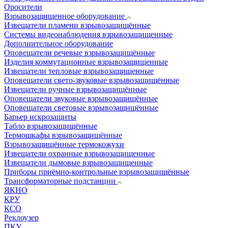
Оросители
Взрывозащищенное оборудование
Извещатели пламени взрывозащищённые
Системы видеонаблюдения взрывозащищенные
Дополнительное оборудование
Оповещатели речевые взрывозащищённые
Изделия коммутационные взрывозащищенные
Извещатели тепловые взрывозащищенные
Оповещатели свето-звуковые взрывозащищённые
Извещатели ручные взрывозащищённые
Оповещатели звуковые взрывозащищённые
Оповещатели световые взрывозащищённые
Барьер искрозащиты
Табло взрывозащищённые
Термошкафы взрывозащищённые
Взрывозащищённые термокожухи
Извещатели охранные взрывозащищенные
Извещатели дымовые взрывозащищенные
Приборы приёмно-контрольные взрывозащищённые
Трансформаторные подстанции
ЯКНО
КРУ
КСО
Реклоузер
ПКУ