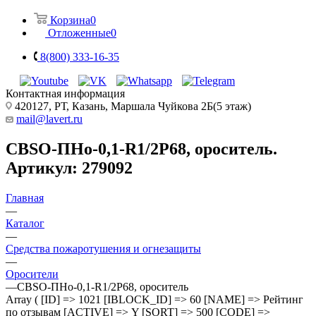
Корзина
0
Отложенные
0
8(800) 333-16-35
Контактная информация
420127, РТ, Казань, Маршала Чуйкова 2Б(5 этаж)
mail@lavert.ru
СВSО-ПНо-0,1-R1/2Р68, ороситель.
Артикул: 279092
Главная
—
Каталог
—
Средства пожаротушения и огнезащиты
—
Оросители
—
СВSО-ПНо-0,1-R1/2Р68, ороситель
Array ( [ID] => 1021 [IBLOCK_ID] => 60 [NAME] => Рейтинг
по отзывам [ACTIVE] => Y [SORT] => 500 [CODE] =>