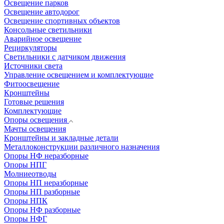
Освещение парков
Освещение автодорог
Освещение спортивных объектов
Консольные светильники
Аварийное освещение
Рециркуляторы
Светильники с датчиком движения
Источники света
Управление освещением и комплектующие
Фитоосвещение
Кронштейны
Готовые решения
Комплектующие
Опоры освещения
Мачты освещения
Кронштейны и закладные детали
Металлоконструкции различного назначения
Опоры НФ неразборные
Опоры НПГ
Молниеотводы
Опоры НП неразборные
Опоры НП разборные
Опоры НПК
Опоры НФ разборные
Опоры НФГ