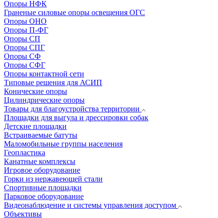
Опоры НФК
Граненые силовые опоры освещения ОГС
Опоры ОНО
Опоры П-ФГ
Опоры СП
Опоры СПГ
Опоры СФ
Опоры СФГ
Опоры контактной сети
Типовые решения для АСИП
Конические опоры
Цилиндрические опоры
Товары для благоустройства территории
Площадки для выгула и дрессировки собак
Детские площадки
Встраиваемые батуты
Маломобильные группы населения
Геопластика
Канатные комплексы
Игровое оборудование
Горки из нержавеющей стали
Спортивные площадки
Парковое оборудование
Видеонаблюдение и системы управления доступом
Объективы