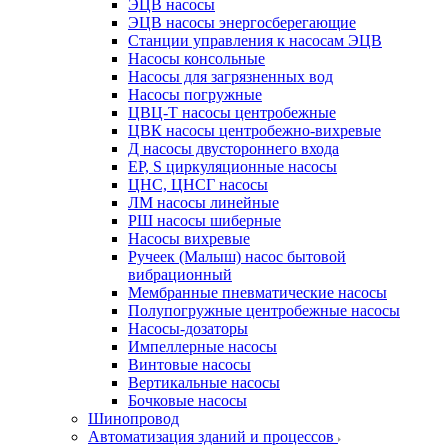
ЭЦВ насосы
ЭЦВ насосы энергосберегающие
Станции управления к насосам ЭЦВ
Насосы консольные
Насосы для загрязненных вод
Насосы погружные
ЦВЦ-Т насосы центробежные
ЦВК насосы центробежно-вихревые
Д насосы двустороннего входа
EP, S циркуляционные насосы
ЦНС, ЦНСГ насосы
ЛМ насосы линейные
РШ насосы шиберные
Насосы вихревые
Ручеек (Малыш) насос бытовой
вибрационный
Мембранные пневматические насосы
Полупогружные центробежные насосы
Насосы-дозаторы
Импеллерные насосы
Винтовые насосы
Вертикальные насосы
Бочковые насосы
Шинопровод
Автоматизация зданий и процессов