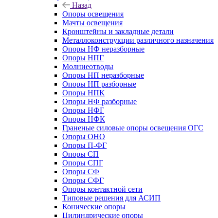
Назад
Опоры освещения
Мачты освещения
Кронштейны и закладные детали
Металлоконструкции различного назначения
Опоры НФ неразборные
Опоры НПГ
Молниеотводы
Опоры НП неразборные
Опоры НП разборные
Опоры НПК
Опоры НФ разборные
Опоры НФГ
Опоры НФК
Граненые силовые опоры освещения ОГС
Опоры ОНО
Опоры П-ФГ
Опоры СП
Опоры СПГ
Опоры СФ
Опоры СФГ
Опоры контактной сети
Типовые решения для АСИП
Конические опоры
Цилиндрические опоры