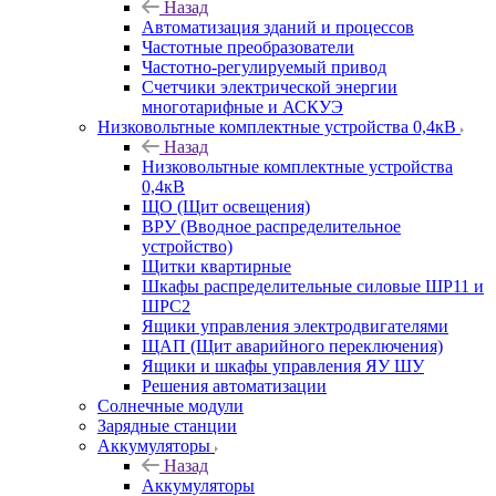
Назад
Автоматизация зданий и процессов
Частотные преобразователи
Частотно-регулируемый привод
Счетчики электрической энергии
многотарифные и АСКУЭ
Низковольтные комплектные устройства 0,4кВ
Назад
Низковольтные комплектные устройства
0,4кВ
ЩО (Щит освещения)
ВРУ (Вводное распределительное
устройство)
Щитки квартирные
Шкафы распределительные силовые ШР11 и
ШРС2
Ящики управления электродвигателями
ЩАП (Щит аварийного переключения)
Ящики и шкафы управления ЯУ ШУ
Решения автоматизации
Солнечные модули
Зарядные станции
Аккумуляторы
Назад
Аккумуляторы