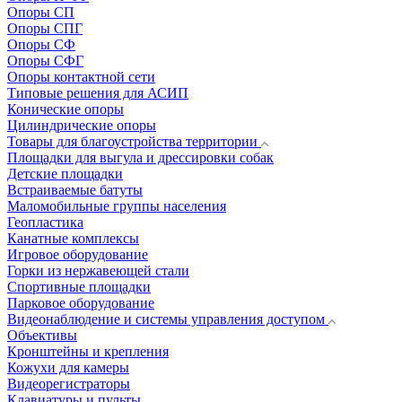
Опоры СП
Опоры СПГ
Опоры СФ
Опоры СФГ
Опоры контактной сети
Типовые решения для АСИП
Конические опоры
Цилиндрические опоры
Товары для благоустройства территории
Площадки для выгула и дрессировки собак
Детские площадки
Встраиваемые батуты
Маломобильные группы населения
Геопластика
Канатные комплексы
Игровое оборудование
Горки из нержавеющей стали
Спортивные площадки
Парковое оборудование
Видеонаблюдение и системы управления доступом
Объективы
Кронштейны и крепления
Кожухи для камеры
Видеорегистраторы
Клавиатуры и пульты