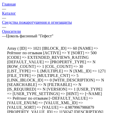
Главная
—
Каталог
—
Средства пожаротушения и огнезащиты
—
Оросители
—
Цоколь фасонный "Гефест"
Array ( [ID] => 1021 [IBLOCK_ID] => 60 [NAME] =>
Рейтинг по отзывам [ACTIVE] => Y [SORT] => 500
[CODE] => EXTENDED_REVIEWS_RAITING
[DEFAULT_VALUE] => [PROPERTY_TYPE] => N
[ROW_COUNT] => 1 [COL_COUNT] => 30
[LIST_TYPE] => L [MULTIPLE] => N [XML_ID] => 1271
[FILE_TYPE] => [MULTIPLE_CNT] => 5
[LINK_IBLOCK_ID] => 0 [WITH_DESCRIPTION] => N
[SEARCHABLE] => N [FILTRABLE] => N
[IS_REQUIRED] => N [VERSION] => 1 [USER_TYPE]
=> [USER_TYPE_SETTINGS] => [HINT] => [~NAME]
=> Рейтинг по отзывам [~DEFAULT_VALUE] =>
[VALUE_ENUM] => [VALUE_XML_ID] =>
[VALUE_SORT] => [VALUE] => 4.9879967986879
[PROPERTY_VALUE_ID] => 1150247 [DESCRIPTION]