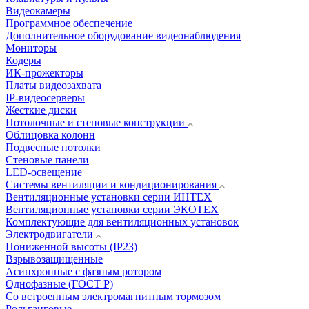
Видеокамеры
Программное обеспечение
Дополнительное оборудование видеонаблюдения
Мониторы
Кодеры
ИК-прожекторы
Платы видеозахвата
IP-видеосерверы
Жесткие диски
Потолочные и стеновые конструкции
Облицовка колонн
Подвесные потолки
Стеновые панели
LED-освещение
Системы вентиляции и кондиционирования
Вентиляционные установки серии ИНТЕХ
Вентиляционные установки серии ЭКОТЕХ
Комплектующие для вентиляционных установок
Электродвигатели
Пониженной высоты (IP23)
Взрывозащищенные
Асинхронные с фазным ротором
Однофазные (ГОСТ Р)
Со встроенным электромагнитным тормозом
Рольганговые