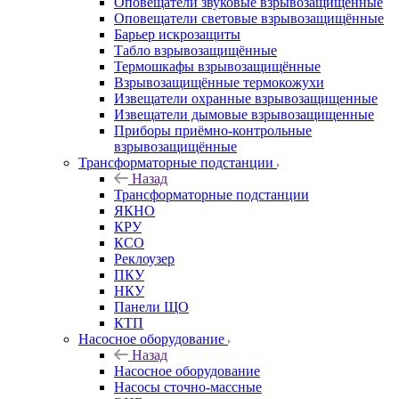
Оповещатели звуковые взрывозащищённые
Оповещатели световые взрывозащищённые
Барьер искрозащиты
Табло взрывозащищённые
Термошкафы взрывозащищённые
Взрывозащищённые термокожухи
Извещатели охранные взрывозащищенные
Извещатели дымовые взрывозащищенные
Приборы приёмно-контрольные
взрывозащищённые
Трансформаторные подстанции
Назад
Трансформаторные подстанции
ЯКНО
КРУ
КСО
Реклоузер
ПКУ
НКУ
Панели ЩО
КТП
Насосное оборудование
Назад
Насосное оборудование
Насосы сточно-массные