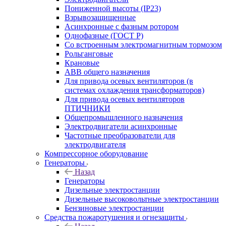
Пониженной высоты (IP23)
Взрывозащищенные
Асинхронные с фазным ротором
Однофазные (ГОСТ Р)
Со встроенным электромагнитным тормозом
Рольганговые
Крановые
АВВ общего назначения
Для привода осевых вентиляторов (в
системах охлаждения трансформаторов)
Для привода осевых вентиляторов
ПТИЧНИКИ
Общепромышленного назначения
Электродвигатели асинхронные
Частотные преобразователи для
электродвигателя
Компрессорное оборудование
Генераторы
Назад
Генераторы
Дизельные электростанции
Дизельные высоковольтные электростанции
Бензиновые электростанции
Средства пожаротушения и огнезащиты