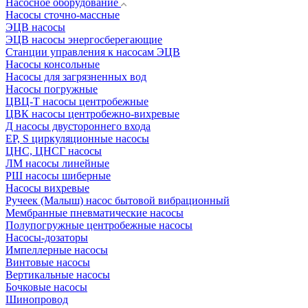
Насосное оборудование
Насосы сточно-массные
ЭЦВ насосы
ЭЦВ насосы энергосберегающие
Станции управления к насосам ЭЦВ
Насосы консольные
Насосы для загрязненных вод
Насосы погружные
ЦВЦ-Т насосы центробежные
ЦВК насосы центробежно-вихревые
Д насосы двустороннего входа
EP, S циркуляционные насосы
ЦНС, ЦНСГ насосы
ЛМ насосы линейные
РШ насосы шиберные
Насосы вихревые
Ручеек (Малыш) насос бытовой вибрационный
Мембранные пневматические насосы
Полупогружные центробежные насосы
Насосы-дозаторы
Импеллерные насосы
Винтовые насосы
Вертикальные насосы
Бочковые насосы
Шинопровод