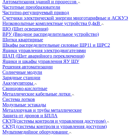
Автоматизация зданий и процессов
Частотные преобразователи
Частотно-регулируемый привод
Счетчики электрической энергии многотарифные и АСКУЭ
Низковольтные комплектные устройства 0,4кВ
ЩО (Щит освещения)
ВРУ (Вводное распределительное устройство)
Щитки квартирные
Шкафы распределительные силовые ШР11 и ШРС2
Ящики управления электродвигателями
ЩАП (Щит аварийного переключения)
Ящики и шкафы управления ЯУ ШУ
Решения автоматизации
Солнечные модули
Зарядные станции
Аккумуляторы
Свинцово-кислотные
Металлические кабельные лотки
Система лотков
Модульные эстакады
Металлорукав и трубы металлические
Защита от дронов и БПЛА
СКУД(системы контроля и управления доступом)
СКУД (системы контроля и управления доступом)
Мультимедийное оборудование