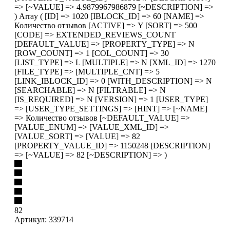
=> [~VALUE] => 4.9879967986879 [~DESCRIPTION] =>
) Array ( [ID] => 1020 [IBLOCK_ID] => 60 [NAME] =>
Количество отзывов [ACTIVE] => Y [SORT] => 500
[CODE] => EXTENDED_REVIEWS_COUNT
[DEFAULT_VALUE] => [PROPERTY_TYPE] => N
[ROW_COUNT] => 1 [COL_COUNT] => 30
[LIST_TYPE] => L [MULTIPLE] => N [XML_ID] => 1270
[FILE_TYPE] => [MULTIPLE_CNT] => 5
[LINK_IBLOCK_ID] => 0 [WITH_DESCRIPTION] => N
[SEARCHABLE] => N [FILTRABLE] => N
[IS_REQUIRED] => N [VERSION] => 1 [USER_TYPE]
=> [USER_TYPE_SETTINGS] => [HINT] => [~NAME]
=> Количество отзывов [~DEFAULT_VALUE] =>
[VALUE_ENUM] => [VALUE_XML_ID] =>
[VALUE_SORT] => [VALUE] => 82
[PROPERTY_VALUE_ID] => 1150248 [DESCRIPTION]
=> [~VALUE] => 82 [~DESCRIPTION] => )
82
Артикул:
339714