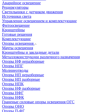
Аварийное освещение
Рециркуляторы
Светильники с датчиком движения
Источники света
Управление освещением и комплектующие
Фитоосвещение
Кронштейны
Готовые решения
Комплектующие
Опоры освещения
Мачты освещения
Кронштейны и закладные детали
Металлоконструкции различного назначения
Опоры НФ неразборные
Опоры НПГ
Молниеотводы
Опоры НП неразборные
Опоры НП разборные
Опоры НПК
Опоры НФ разборные
Опоры НФГ
Опоры НФК
Граненые силовые опоры освещения ОГС
Опоры ОНО
Опоры П-ФГ