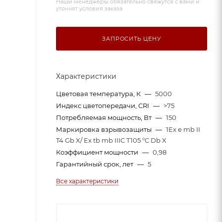
Наши менеджеры обязательно свяжутся с вами и
уточнят условия заказа
ЗАПРОСИТЬ ЦЕНУ
Характеристики
Цветовая температура, К
—
5000
Индекс цветопередачи, CRI
—
>75
Потребляемая мощность, Вт
—
150
Маркировка взрывозащиты
—
1Ex e mb II
T4 Gb X/ Ex tb mb IIIC T105 °C Db X
Коэффициент мощности
—
0,98
Гарантийный срок, лет
—
5
Все характеристики