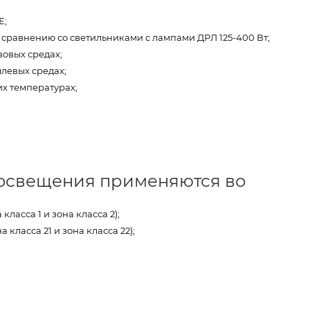
E;
о сравнению со светильниками с лампами ДРЛ 125-400 Вт;
овых средах;
левых средах;
х температурах;
освещения применяются во
ласса 1 и зона класса 2);
ласса 21 и зона класса 22);