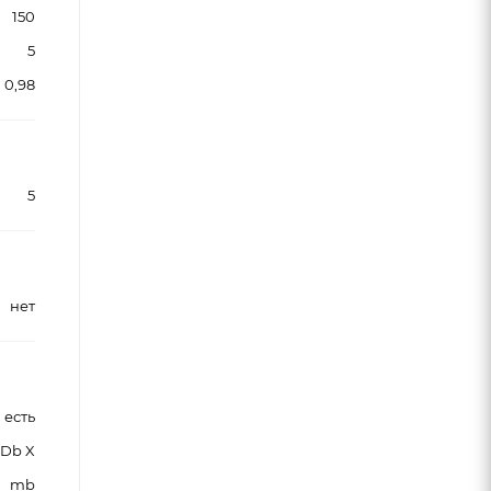
150
5
0,98
5
нет
есть
C Db X
mb