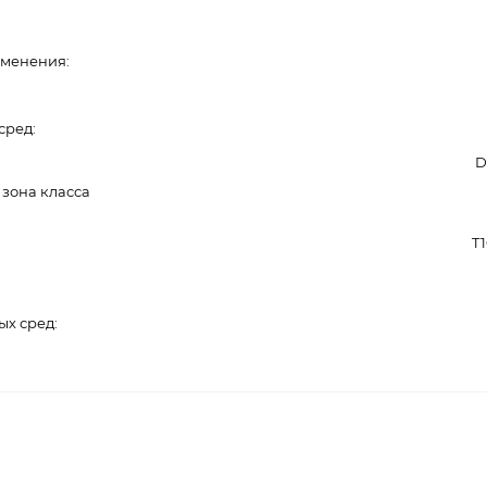
именения
сред
D
 зона класса
T1
ых сред