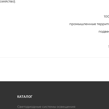
озяйство).
10
промышленные террит
подве
КАТАЛОГ
Светодиодные системы освещения