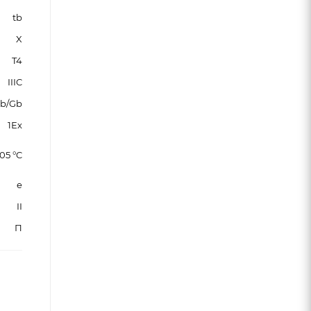
tb
X
T4
IIIC
b/Gb
1Ех
05 °C
e
II
П