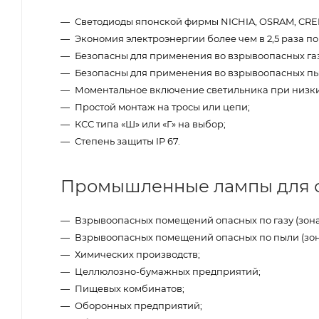
Светодиоды японской фирмы NICHIA, OSRAM, CRE
Экономия электроэнергии более чем в 2,5 раза п
Безопасны для применения во взрывоопасных газ
Безопасны для применения во взрывоопасных пы
Моментальное включение светильника при низки
Простой монтаж на тросы или цепи;
КСС типа «Ш» или «Г» на выбор;
Степень защиты IP 67.
Промышленные лампы для 
Взрывоопасных помещений опасных по газу (зона к
Взрывоопасных помещений опасных по пыли (зона к
Химических производств;
Целлюлозно-бумажных предприятий;
Пищевых комбинатов;
Оборонных предприятий;