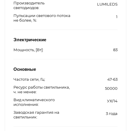
Производитель
LUMILEDS
светодиодов
Пульсации светового потока
1
не более, %
Электрические
Мощность, [Вт]
83
Основные
Частота сети, Гц
47-63
Ресурс работы светильника,
50000
ч. не менее
Вид климатического
УХЛ4
исполнения
Заводская гарантия на
3 года
светильник