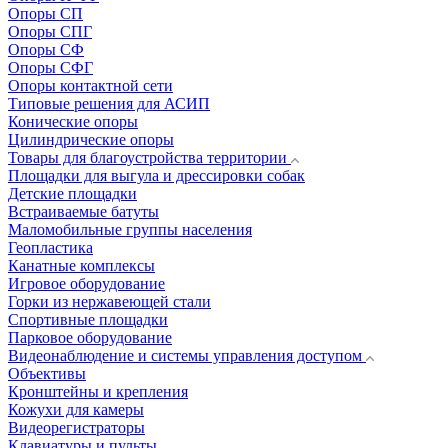
Опоры СП
Опоры СПГ
Опоры СФ
Опоры СФГ
Опоры контактной сети
Типовые решения для АСИП
Конические опоры
Цилиндрические опоры
Товары для благоустройства территории
Площадки для выгула и дрессировки собак
Детские площадки
Встраиваемые батуты
Маломобильные группы населения
Геопластика
Канатные комплексы
Игровое оборудование
Горки из нержавеющей стали
Спортивные площадки
Парковое оборудование
Видеонаблюдение и системы управления доступом
Объективы
Кронштейны и крепления
Кожухи для камеры
Видеорегистраторы
Клавиатуры и пульты