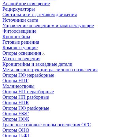
Аварийное освещение
Рециркуляторы
Светильники с датчиком движения
Источники света
Управление освещением и комплектующие
Фитоосвещение
Кронштейны
Готовые решения
Комплектующие
Опоры освещения
Мачты освещения
Кронштейны и закладные детали
Металлоконструкции различного назначения
Опоры НФ неразборные
Опоры НПГ
Молниеотводы
Опоры НП неразборные
Опоры НП разборные
Опоры НПК
Опоры НФ разборные
Опоры НФГ
Опоры НФК
Граненые силовые опоры освещения ОГС
Опоры ОНО
Опоры П-ФГ