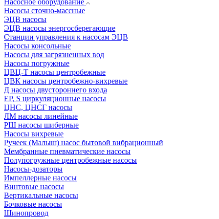
Насосное оборудование
Насосы сточно-массные
ЭЦВ насосы
ЭЦВ насосы энергосберегающие
Станции управления к насосам ЭЦВ
Насосы консольные
Насосы для загрязненных вод
Насосы погружные
ЦВЦ-Т насосы центробежные
ЦВК насосы центробежно-вихревые
Д насосы двустороннего входа
EP, S циркуляционные насосы
ЦНС, ЦНСГ насосы
ЛМ насосы линейные
РШ насосы шиберные
Насосы вихревые
Ручеек (Малыш) насос бытовой вибрационный
Мембранные пневматические насосы
Полупогружные центробежные насосы
Насосы-дозаторы
Импеллерные насосы
Винтовые насосы
Вертикальные насосы
Бочковые насосы
Шинопровод