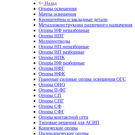
Назад
Опоры освещения
Мачты освещения
Кронштейны и закладные детали
Металлоконструкции различного назначения
Опоры НФ неразборные
Опоры НПГ
Молниеотводы
Опоры НП неразборные
Опоры НП разборные
Опоры НПК
Опоры НФ разборные
Опоры НФГ
Опоры НФК
Граненые силовые опоры освещения ОГС
Опоры ОНО
Опоры П-ФГ
Опоры СП
Опоры СПГ
Опоры СФ
Опоры СФГ
Опоры контактной сети
Типовые решения для АСИП
Конические опоры
Цилиндрические опоры