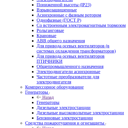
Пониженной высоты (IP23)
Взрывозащищенные
Асинхронные с фазным ротором
Однофазные (ГОСТ Р)
Со встроенным электромагнитным тормозом
Рольганговые
Крановые
АВВ общего назначения
Для привода осевых вентиляторов (в
системах охлаждения трансформаторов)
Для привода осевых вентиляторов
ПТИЧНИКИ
Общепромышленного назначения
Электродвигатели асинхронные
Частотные преобразователи для
электродвигателя
Компрессорное оборудование
Генераторы
Назад
Генераторы
Дизельные электростанции
Дизельные высоковольтные электростанции
Бензиновые электростанции
Средства пожаротушения и огнезащиты