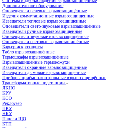
Системы видеонаблюдения взрывозащищенные
Дополнительное оборудование
Оповещатели речевые взрывозащищённые
Изделия коммутационные взрывозащищенные
Извещатели тепловые взрывозащищенные
Оповещатели свето-звуковые взрывозащищённые
Извещатели ручные взрывозащищённые
Оповещатели звуковые взрывозащищённые
Оповещатели световые взрывозащищённые
Барьер искрозащиты
Табло взрывозащищённые
Термошкафы взрывозащищённые
Взрывозащищённые термокожухи
Извещатели охранные взрывозащищенные
Извещатели дымовые взрывозащищенные
Приборы приёмно-контрольные взрывозащищённые
Трансформаторные подстанции
ЯКНО
КРУ
КСО
Реклоузер
ПКУ
НКУ
Панели ЩО
КТП