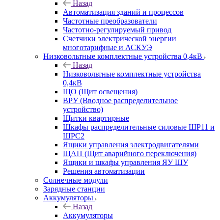
Назад
Автоматизация зданий и процессов
Частотные преобразователи
Частотно-регулируемый привод
Счетчики электрической энергии
многотарифные и АСКУЭ
Низковольтные комплектные устройства 0,4кВ
Назад
Низковольтные комплектные устройства
0,4кВ
ЩО (Щит освещения)
ВРУ (Вводное распределительное
устройство)
Щитки квартирные
Шкафы распределительные силовые ШР11 и
ШРС2
Ящики управления электродвигателями
ЩАП (Щит аварийного переключения)
Ящики и шкафы управления ЯУ ШУ
Решения автоматизации
Солнечные модули
Зарядные станции
Аккумуляторы
Назад
Аккумуляторы