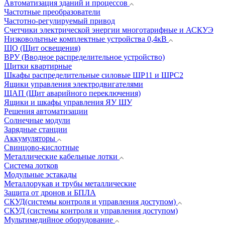
Автоматизация зданий и процессов
Частотные преобразователи
Частотно-регулируемый привод
Счетчики электрической энергии многотарифные и АСКУЭ
Низковольтные комплектные устройства 0,4кВ
ЩО (Щит освещения)
ВРУ (Вводное распределительное устройство)
Щитки квартирные
Шкафы распределительные силовые ШР11 и ШРС2
Ящики управления электродвигателями
ЩАП (Щит аварийного переключения)
Ящики и шкафы управления ЯУ ШУ
Решения автоматизации
Солнечные модули
Зарядные станции
Аккумуляторы
Свинцово-кислотные
Металлические кабельные лотки
Система лотков
Модульные эстакады
Металлорукав и трубы металлические
Защита от дронов и БПЛА
СКУД(системы контроля и управления доступом)
СКУД (системы контроля и управления доступом)
Мультимедийное оборудование