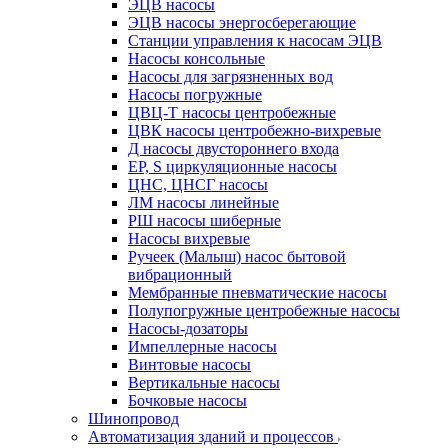
ЭЦВ насосы
ЭЦВ насосы энергосберегающие
Станции управления к насосам ЭЦВ
Насосы консольные
Насосы для загрязненных вод
Насосы погружные
ЦВЦ-Т насосы центробежные
ЦВК насосы центробежно-вихревые
Д насосы двустороннего входа
EP, S циркуляционные насосы
ЦНС, ЦНСГ насосы
ЛМ насосы линейные
РШ насосы шиберные
Насосы вихревые
Ручеек (Малыш) насос бытовой
вибрационный
Мембранные пневматические насосы
Полупогружные центробежные насосы
Насосы-дозаторы
Импеллерные насосы
Винтовые насосы
Вертикальные насосы
Бочковые насосы
Шинопровод
Автоматизация зданий и процессов