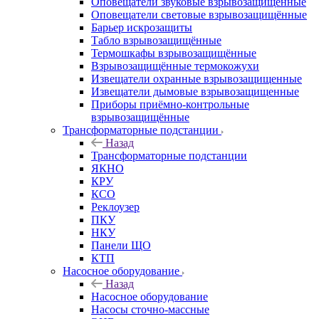
Оповещатели звуковые взрывозащищённые
Оповещатели световые взрывозащищённые
Барьер искрозащиты
Табло взрывозащищённые
Термошкафы взрывозащищённые
Взрывозащищённые термокожухи
Извещатели охранные взрывозащищенные
Извещатели дымовые взрывозащищенные
Приборы приёмно-контрольные
взрывозащищённые
Трансформаторные подстанции
Назад
Трансформаторные подстанции
ЯКНО
КРУ
КСО
Реклоузер
ПКУ
НКУ
Панели ЩО
КТП
Насосное оборудование
Назад
Насосное оборудование
Насосы сточно-массные