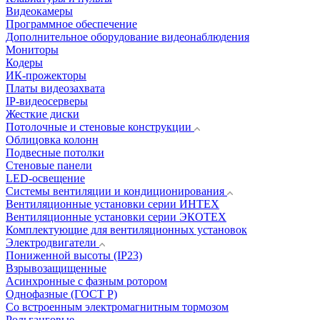
Видеокамеры
Программное обеспечение
Дополнительное оборудование видеонаблюдения
Мониторы
Кодеры
ИК-прожекторы
Платы видеозахвата
IP-видеосерверы
Жесткие диски
Потолочные и стеновые конструкции
Облицовка колонн
Подвесные потолки
Стеновые панели
LED-освещение
Системы вентиляции и кондиционирования
Вентиляционные установки серии ИНТЕХ
Вентиляционные установки серии ЭКОТЕХ
Комплектующие для вентиляционных установок
Электродвигатели
Пониженной высоты (IP23)
Взрывозащищенные
Асинхронные с фазным ротором
Однофазные (ГОСТ Р)
Со встроенным электромагнитным тормозом
Рольганговые