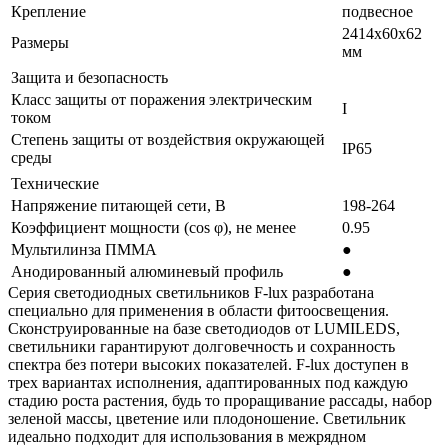
Крепление
подвесное
2414x60x62
Размеры
мм
Защита и безопасность
Класс защиты от поражения электрическим
I
током
Степень защиты от воздействия окружающей
IP65
среды
Технические
Напряжение питающей сети, В
198-264
Коэффициент мощности (cos φ), не менее
0.95
Мультилинза ПММА
●
Анодированный алюминевый профиль
●
Серия светодиодных светильников F-lux разработана
специально для применения в области фитоосвещения.
Сконструированные на базе светодиодов от LUMILEDS,
светильники гарантируют долговечность и сохранность
спектра без потери высоких показателей. F-lux доступен в
трех вариантах исполнения, адаптированных под каждую
стадию роста растения, будь то проращивание рассады, набор
зеленой массы, цветение или плодоношение. Светильник
идеально подходит для использования в межрядном