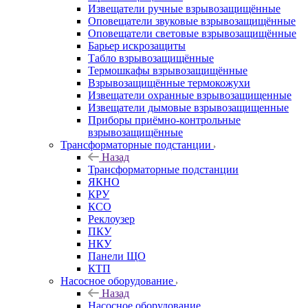
Извещатели ручные взрывозащищённые
Оповещатели звуковые взрывозащищённые
Оповещатели световые взрывозащищённые
Барьер искрозащиты
Табло взрывозащищённые
Термошкафы взрывозащищённые
Взрывозащищённые термокожухи
Извещатели охранные взрывозащищенные
Извещатели дымовые взрывозащищенные
Приборы приёмно-контрольные
взрывозащищённые
Трансформаторные подстанции
Назад
Трансформаторные подстанции
ЯКНО
КРУ
КСО
Реклоузер
ПКУ
НКУ
Панели ЩО
КТП
Насосное оборудование
Назад
Насосное оборудование