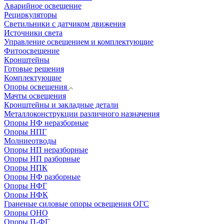
Аварийное освещение
Рециркуляторы
Светильники с датчиком движения
Источники света
Управление освещением и комплектующие
Фитоосвещение
Кронштейны
Готовые решения
Комплектующие
Опоры освещения
Мачты освещения
Кронштейны и закладные детали
Металлоконструкции различного назначения
Опоры НФ неразборные
Опоры НПГ
Молниеотводы
Опоры НП неразборные
Опоры НП разборные
Опоры НПК
Опоры НФ разборные
Опоры НФГ
Опоры НФК
Граненые силовые опоры освещения ОГС
Опоры ОНО
Опоры П-ФГ