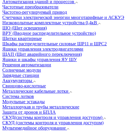
Автоматизация зданий и процессов
Частотные преобразователи
Частотно-регулируемый привод
Счетчики электрической энергии многотарифные и АСКУЭ
Низковольтные комплектные устройства 0,4кВ
ЩО (Щит освещения)
ВРУ (Вводное распределительное устройство)
Щитки квартирные
Шкафы распределительные силовые ШР11 и ШРС2
Ящики управления электродвигателями
ЩАП (Щит аварийного переключения)
Ящики и шкафы управления ЯУ ШУ
Решения автоматизации
Солнечные модули
Зарядные станции
Аккумуляторы
Свинцово-кислотные
Металлические кабельные лотки
Система лотков
Модульные эстакады
Металлорукав и трубы металлические
Защита от дронов и БПЛА
СКУД(системы контроля и управления доступом)
СКУД (системы контроля и управления доступом)
Мультимедийное оборудование