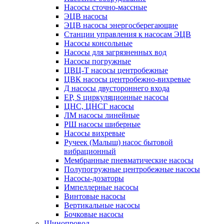
Насосы сточно-массные
ЭЦВ насосы
ЭЦВ насосы энергосберегающие
Станции управления к насосам ЭЦВ
Насосы консольные
Насосы для загрязненных вод
Насосы погружные
ЦВЦ-Т насосы центробежные
ЦВК насосы центробежно-вихревые
Д насосы двустороннего входа
EP, S циркуляционные насосы
ЦНС, ЦНСГ насосы
ЛМ насосы линейные
РШ насосы шиберные
Насосы вихревые
Ручеек (Малыш) насос бытовой
вибрационный
Мембранные пневматические насосы
Полупогружные центробежные насосы
Насосы-дозаторы
Импеллерные насосы
Винтовые насосы
Вертикальные насосы
Бочковые насосы
Шинопровод