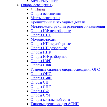
Комплектующие
Опоры освещения
Назад
Опоры освещения
Мачты освещения
Кронштейны и закладные детали
Металлоконструкции различного назначения
Опоры НФ неразборные
Опоры НПГ
Молниеотводы
Опоры НП неразборные
Опоры НП разборные
Опоры НПК
Опоры НФ разборные
Опоры НФГ
Опоры НФК
Граненые силовые опоры освещения ОГС
Опоры ОНО
Опоры П-ФГ
Опоры СП
Опоры СПГ
Опоры СФ
Опоры СФГ
Опоры контактной сети
Типовые решения для АСИП