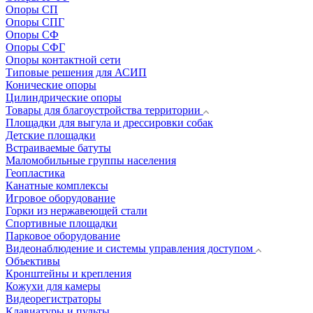
Опоры СП
Опоры СПГ
Опоры СФ
Опоры СФГ
Опоры контактной сети
Типовые решения для АСИП
Конические опоры
Цилиндрические опоры
Товары для благоустройства территории
Площадки для выгула и дрессировки собак
Детские площадки
Встраиваемые батуты
Маломобильные группы населения
Геопластика
Канатные комплексы
Игровое оборудование
Горки из нержавеющей стали
Спортивные площадки
Парковое оборудование
Видеонаблюдение и системы управления доступом
Объективы
Кронштейны и крепления
Кожухи для камеры
Видеорегистраторы
Клавиатуры и пульты