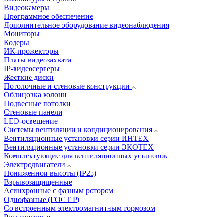
Видеокамеры
Программное обеспечение
Дополнительное оборудование видеонаблюдения
Мониторы
Кодеры
ИК-прожекторы
Платы видеозахвата
IP-видеосерверы
Жесткие диски
Потолочные и стеновые конструкции
Облицовка колонн
Подвесные потолки
Стеновые панели
LED-освещение
Системы вентиляции и кондиционирования
Вентиляционные установки серии ИНТЕХ
Вентиляционные установки серии ЭКОТЕХ
Комплектующие для вентиляционных установок
Электродвигатели
Пониженной высоты (IP23)
Взрывозащищенные
Асинхронные с фазным ротором
Однофазные (ГОСТ Р)
Со встроенным электромагнитным тормозом
Рольганговые