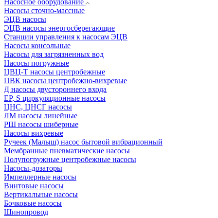
Насосное оборудование
Насосы сточно-массные
ЭЦВ насосы
ЭЦВ насосы энергосберегающие
Станции управления к насосам ЭЦВ
Насосы консольные
Насосы для загрязненных вод
Насосы погружные
ЦВЦ-Т насосы центробежные
ЦВК насосы центробежно-вихревые
Д насосы двустороннего входа
EP, S циркуляционные насосы
ЦНС, ЦНСГ насосы
ЛМ насосы линейные
РШ насосы шиберные
Насосы вихревые
Ручеек (Малыш) насос бытовой вибрационный
Мембранные пневматические насосы
Полупогружные центробежные насосы
Насосы-дозаторы
Импеллерные насосы
Винтовые насосы
Вертикальные насосы
Бочковые насосы
Шинопровод