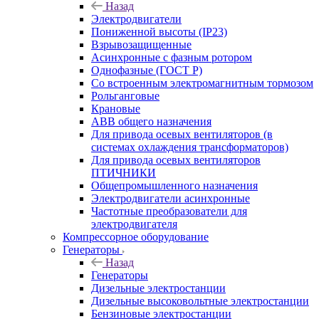
Назад
Электродвигатели
Пониженной высоты (IP23)
Взрывозащищенные
Асинхронные с фазным ротором
Однофазные (ГОСТ Р)
Со встроенным электромагнитным тормозом
Рольганговые
Крановые
АВВ общего назначения
Для привода осевых вентиляторов (в
системах охлаждения трансформаторов)
Для привода осевых вентиляторов
ПТИЧНИКИ
Общепромышленного назначения
Электродвигатели асинхронные
Частотные преобразователи для
электродвигателя
Компрессорное оборудование
Генераторы
Назад
Генераторы
Дизельные электростанции
Дизельные высоковольтные электростанции
Бензиновые электростанции