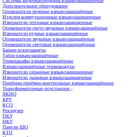
Системы видеонаблюдения взрывозащищенные
Дополнительное оборудование
Оповещатели речевые взрывозащищённые
Изделия коммутационные взрывозащищенные
Извещатели тепловые взрывозащищенные
Оповещатели свето-звуковые взрывозащищённые
Извещатели ручные взрывозащищённые
Оповещатели звуковые взрывозащищённые
Оповещатели световые взрывозащищённые
Барьер искрозащиты
Табло взрывозащищённые
Термошкафы взрывозащищённые
Взрывозащищённые термокожухи
Извещатели охранные взрывозащищенные
Извещатели дымовые взрывозащищенные
Приборы приёмно-контрольные взрывозащищённые
Трансформаторные подстанции
ЯКНО
КРУ
КСО
Реклоузер
ПКУ
НКУ
Панели ЩО
КТП