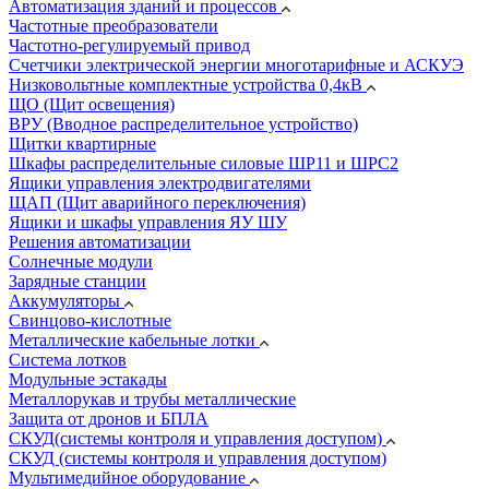
Автоматизация зданий и процессов
Частотные преобразователи
Частотно-регулируемый привод
Счетчики электрической энергии многотарифные и АСКУЭ
Низковольтные комплектные устройства 0,4кВ
ЩО (Щит освещения)
ВРУ (Вводное распределительное устройство)
Щитки квартирные
Шкафы распределительные силовые ШР11 и ШРС2
Ящики управления электродвигателями
ЩАП (Щит аварийного переключения)
Ящики и шкафы управления ЯУ ШУ
Решения автоматизации
Солнечные модули
Зарядные станции
Аккумуляторы
Свинцово-кислотные
Металлические кабельные лотки
Система лотков
Модульные эстакады
Металлорукав и трубы металлические
Защита от дронов и БПЛА
СКУД(системы контроля и управления доступом)
СКУД (системы контроля и управления доступом)
Мультимедийное оборудование