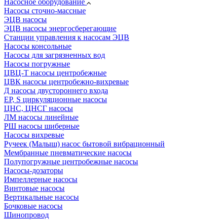
Насосное оборудование
Насосы сточно-массные
ЭЦВ насосы
ЭЦВ насосы энергосберегающие
Станции управления к насосам ЭЦВ
Насосы консольные
Насосы для загрязненных вод
Насосы погружные
ЦВЦ-Т насосы центробежные
ЦВК насосы центробежно-вихревые
Д насосы двустороннего входа
EP, S циркуляционные насосы
ЦНС, ЦНСГ насосы
ЛМ насосы линейные
РШ насосы шиберные
Насосы вихревые
Ручеек (Малыш) насос бытовой вибрационный
Мембранные пневматические насосы
Полупогружные центробежные насосы
Насосы-дозаторы
Импеллерные насосы
Винтовые насосы
Вертикальные насосы
Бочковые насосы
Шинопровод