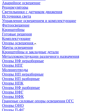
Аварийное освещение
Рециркуляторы
Светильники с датчиком движения
Источники света
Управление освещением и комплектующие
Фитоосвещение
Кронштейны
Готовые решения
Комплектующие
Опоры освещения
Мачты освещения
Кронштейны и закладные детали
Металлоконструкции различного назначения
Опоры НФ неразборные
Опоры НПГ
Молниеотводы
Опоры НП неразборные
Опоры НП разборные
Опоры НПК
Опоры НФ разборные
Опоры НФГ
Опоры НФК
Граненые силовые опоры освещения ОГС
Опоры ОНО
Опоры П-ФГ