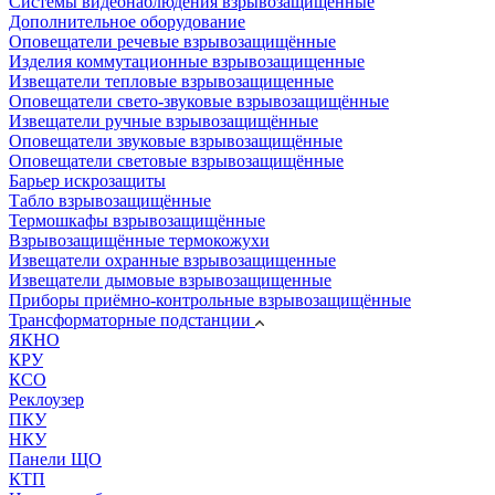
Системы видеонаблюдения взрывозащищенные
Дополнительное оборудование
Оповещатели речевые взрывозащищённые
Изделия коммутационные взрывозащищенные
Извещатели тепловые взрывозащищенные
Оповещатели свето-звуковые взрывозащищённые
Извещатели ручные взрывозащищённые
Оповещатели звуковые взрывозащищённые
Оповещатели световые взрывозащищённые
Барьер искрозащиты
Табло взрывозащищённые
Термошкафы взрывозащищённые
Взрывозащищённые термокожухи
Извещатели охранные взрывозащищенные
Извещатели дымовые взрывозащищенные
Приборы приёмно-контрольные взрывозащищённые
Трансформаторные подстанции
ЯКНО
КРУ
КСО
Реклоузер
ПКУ
НКУ
Панели ЩО
КТП