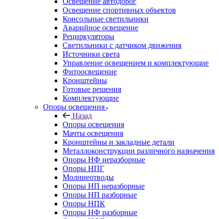
Освещение автодорог
Освещение спортивных объектов
Консольные светильники
Аварийное освещение
Рециркуляторы
Светильники с датчиком движения
Источники света
Управление освещением и комплектующие
Фитоосвещение
Кронштейны
Готовые решения
Комплектующие
Опоры освещения
Назад
Опоры освещения
Мачты освещения
Кронштейны и закладные детали
Металлоконструкции различного назначения
Опоры НФ неразборные
Опоры НПГ
Молниеотводы
Опоры НП неразборные
Опоры НП разборные
Опоры НПК
Опоры НФ разборные