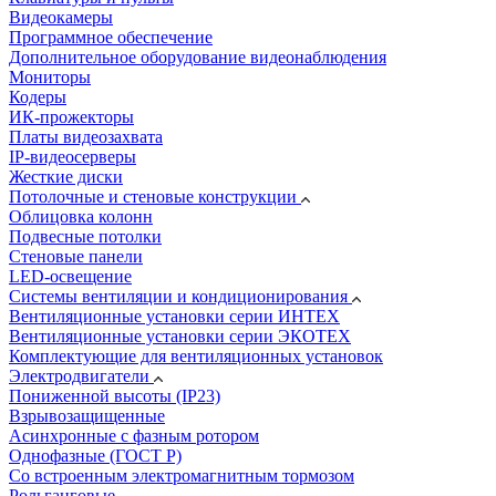
Видеокамеры
Программное обеспечение
Дополнительное оборудование видеонаблюдения
Мониторы
Кодеры
ИК-прожекторы
Платы видеозахвата
IP-видеосерверы
Жесткие диски
Потолочные и стеновые конструкции
Облицовка колонн
Подвесные потолки
Стеновые панели
LED-освещение
Системы вентиляции и кондиционирования
Вентиляционные установки серии ИНТЕХ
Вентиляционные установки серии ЭКОТЕХ
Комплектующие для вентиляционных установок
Электродвигатели
Пониженной высоты (IP23)
Взрывозащищенные
Асинхронные с фазным ротором
Однофазные (ГОСТ Р)
Со встроенным электромагнитным тормозом
Рольганговые