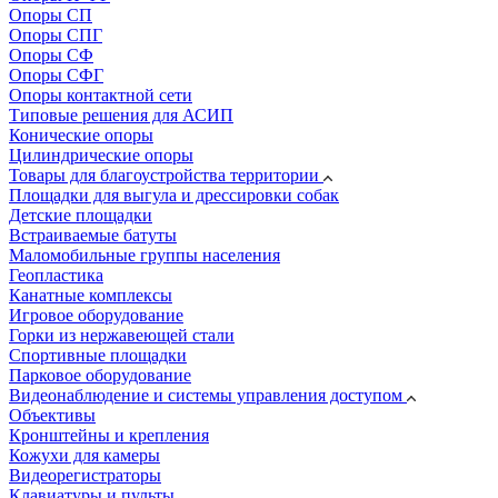
Опоры СП
Опоры СПГ
Опоры СФ
Опоры СФГ
Опоры контактной сети
Типовые решения для АСИП
Конические опоры
Цилиндрические опоры
Товары для благоустройства территории
Площадки для выгула и дрессировки собак
Детские площадки
Встраиваемые батуты
Маломобильные группы населения
Геопластика
Канатные комплексы
Игровое оборудование
Горки из нержавеющей стали
Спортивные площадки
Парковое оборудование
Видеонаблюдение и системы управления доступом
Объективы
Кронштейны и крепления
Кожухи для камеры
Видеорегистраторы
Клавиатуры и пульты