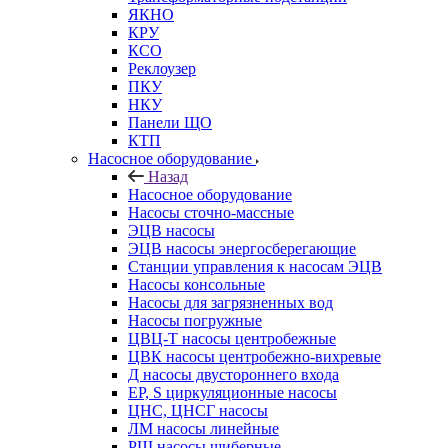
ЯКНО
КРУ
КСО
Реклоузер
ПКУ
НКУ
Панели ЩО
КТП
Насосное оборудование
Назад
Насосное оборудование
Насосы сточно-массные
ЭЦВ насосы
ЭЦВ насосы энергосберегающие
Станции управления к насосам ЭЦВ
Насосы консольные
Насосы для загрязненных вод
Насосы погружные
ЦВЦ-Т насосы центробежные
ЦВК насосы центробежно-вихревые
Д насосы двустороннего входа
EP, S циркуляционные насосы
ЦНС, ЦНСГ насосы
ЛМ насосы линейные
РШ насосы шиберные