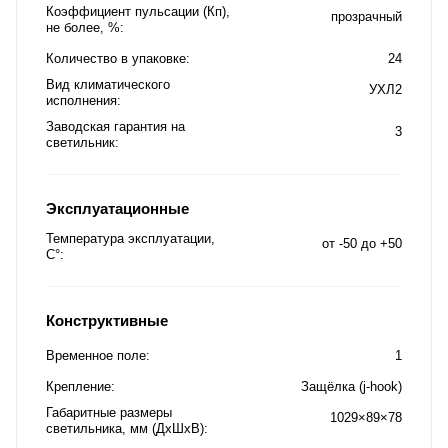
Коэффициент пульсации (Кп),
прозрачный
не более, %
Количество в упаковке
24
Вид климатического
УХЛ2
исполнения
Заводская гарантия на
3
светильник
Эксплуатационные
Температура эксплуатации,
от -50 до +50
C°
Конструктивные
Временное поле
1
Крепление
Защёлка (j-hook)
Габаритные размеры
1029×89×78
светильника, мм (ДхШхВ)