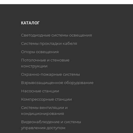
КАТАЛОГ
Светодиодные системы освещения
Системы прокладки кабеля
Опоры освещения
Потолочные и стеновые
конструкции
Охранно-пожарные системы
Взрывозащищенное оборудование
Насосные станции
Компрессорные станции
Системы вентиляции и
кондиционирования
Видеонаблюдение и системы
управления доступом