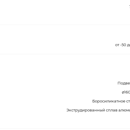
от -50 
Подве
ø16
Боросиликатное с
Экструдированный сплав алюм