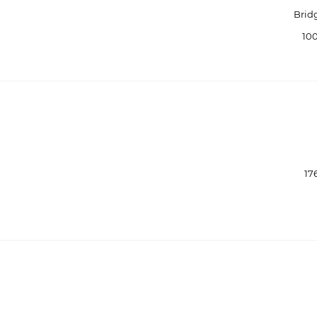
Brid
10
17