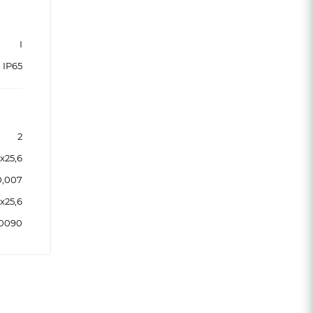
I
IP65
2
8x25,6
0,007
8x25,6
90090