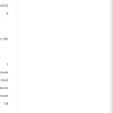
УХЛ2
5
до +50
1
сное
0×242
текло
иния
1,8