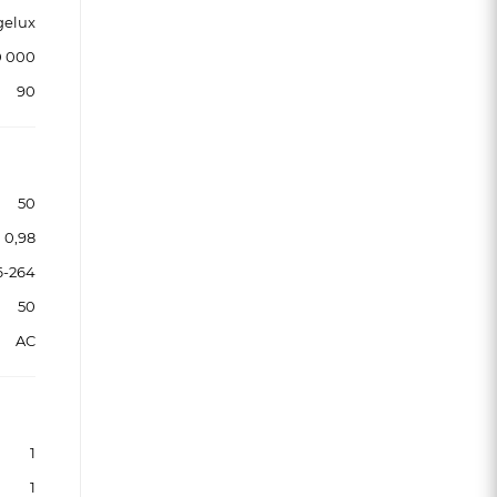
gelux
0 000
90
50
0,98
6-264
50
AC
1
1