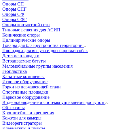
Опоры СП
Опоры СПГ
Опоры СФ
Опоры СФГ
Опоры контактной сети
Типовые решения для АСИП
Конические опоры
Цилиндрические опоры
Товары для благоустройства территории
Площадки для выгула и дрессировки собак
Детские площадки
Встраиваемые батуты
Маломобильные группы населения
Геопластика
Канатные комплексы
Игровое оборудование
Горки из нержавеющей стали
Спортивные площадки
Парковое оборудование
Видеонаблюдение и системы управления доступом
Объективы
Кронштейны и крепления
Кожухи для камеры
Видеорегистраторы
Клавиатуры и пульты