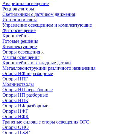
Аварийное освещение
Рециркуляторы
Светильники с датчиком движения
Источники света
Управление освещением и комплектующие
Фитоосвещение
Кронштейны
Готовые решения
Комплектующие
Опоры освещения
Мачты освещения
Кронштейны и закладные детали
Металлоконструкции различного назначения
Опоры НФ неразборные
Опоры НПГ
Молниеотводы
Опоры НП неразборные
Опоры НП разборные
Опоры НПК
Опоры НФ разборные
Опоры НФГ
Опоры НФК
Граненые силовые опоры освещения ОГС
Опоры ОНО
Опоры П-ФГ