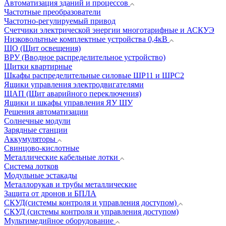
Автоматизация зданий и процессов
Частотные преобразователи
Частотно-регулируемый привод
Счетчики электрической энергии многотарифные и АСКУЭ
Низковольтные комплектные устройства 0,4кВ
ЩО (Щит освещения)
ВРУ (Вводное распределительное устройство)
Щитки квартирные
Шкафы распределительные силовые ШР11 и ШРС2
Ящики управления электродвигателями
ЩАП (Щит аварийного переключения)
Ящики и шкафы управления ЯУ ШУ
Решения автоматизации
Солнечные модули
Зарядные станции
Аккумуляторы
Свинцово-кислотные
Металлические кабельные лотки
Система лотков
Модульные эстакады
Металлорукав и трубы металлические
Защита от дронов и БПЛА
СКУД(системы контроля и управления доступом)
СКУД (системы контроля и управления доступом)
Мультимедийное оборудование