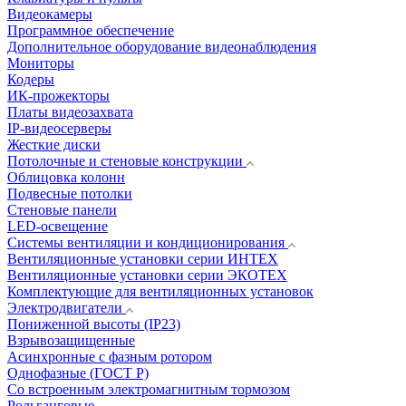
Видеокамеры
Программное обеспечение
Дополнительное оборудование видеонаблюдения
Мониторы
Кодеры
ИК-прожекторы
Платы видеозахвата
IP-видеосерверы
Жесткие диски
Потолочные и стеновые конструкции
Облицовка колонн
Подвесные потолки
Стеновые панели
LED-освещение
Системы вентиляции и кондиционирования
Вентиляционные установки серии ИНТЕХ
Вентиляционные установки серии ЭКОТЕХ
Комплектующие для вентиляционных установок
Электродвигатели
Пониженной высоты (IP23)
Взрывозащищенные
Асинхронные с фазным ротором
Однофазные (ГОСТ Р)
Со встроенным электромагнитным тормозом
Рольганговые