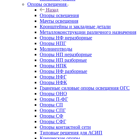
Опоры освещения
Назад
Опоры освещения
Мачты освещения
Кронштейны и закладные детали
Металлоконструкции различного назначения
Опоры НФ неразборные
Опоры НПГ
Молниеотводы
Опоры НП неразборные
Опоры НП разборные
Опоры НПК
Опоры НФ разборные
Опоры НФГ
Опоры НФК
Граненые силовые опоры освещения ОГС
Опоры ОНО
Опоры П-ФГ
Опоры СП
Опоры СПГ
Опоры СФ
Опоры СФГ
Опоры контактной сети
Типовые решения для АСИП
Конические опоры