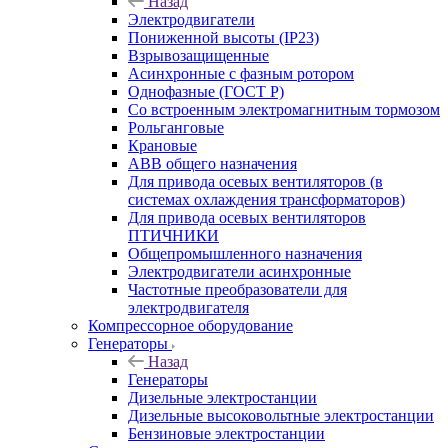
Назад
Электродвигатели
Пониженной высоты (IP23)
Взрывозащищенные
Асинхронные с фазным ротором
Однофазные (ГОСТ Р)
Со встроенным электромагнитным тормозом
Рольганговые
Крановые
АВВ общего назначения
Для привода осевых вентиляторов (в
системах охлаждения трансформаторов)
Для привода осевых вентиляторов
ПТИЧНИКИ
Общепромышленного назначения
Электродвигатели асинхронные
Частотные преобразователи для
электродвигателя
Компрессорное оборудование
Генераторы
Назад
Генераторы
Дизельные электростанции
Дизельные высоковольтные электростанции
Бензиновые электростанции