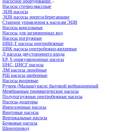
Насосное оборудование
Насосы сточно-массные
ЭЦВ насосы
ЭЦВ насосы энергосберегающие
Станции управления к насосам ЭЦВ
Насосы консольные
Насосы для загрязненных вод
Насосы погружные
ЦВЦ-Т насосы центробежные
ЦВК насосы центробежно-вихревые
Д насосы двустороннего входа
EP, S циркуляционные насосы
ЦНС, ЦНСГ насосы
ЛМ насосы линейные
РШ насосы шиберные
Насосы вихревые
Ручеек (Малыш) насос бытовой вибрационный
Мембранные пневматические насосы
Полупогружные центробежные насосы
Насосы-дозаторы
Импеллерные насосы
Винтовые насосы
Вертикальные насосы
Бочковые насосы
Шинопровод