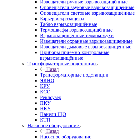
Извещатели ручные взрывозащищённые
Оповещатели звуковые взрывозащищённые
Оповещатели световые взрывозащищённые
Барьер искрозащиты
Табло взрывозащищённые
Термошкафы взрывозащищённые
Взрывозащищённые термокожухи
Извещатели охранные взрывозащищенные
Извещатели дымовые взрывозащищенные
Приборы приёмно-контрольные
взрывозащищённые
Трансформаторные подстанции
Назад
Трансформаторные подстанции
ЯКНО
КРУ
КСО
Реклоузер
ПКУ
НКУ
Панели ЩО
КТП
Насосное оборудование
Назад
Насосное оборудование