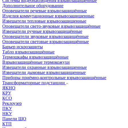
Системы видеонаблюдения взрывозащищенные
Дополнительное оборудование
Оповещатели речевые взрывозащищённые
Изделия коммутационные взрывозащищенные
Извещатели тепловые взрывозащищенные
Оповещатели свето-звуковые взрывозащищённые
Извещатели ручные взрывозащищённые
Оповещатели звуковые взрывозащищённые
Оповещатели световые взрывозащищённые
Барьер искрозащиты
Табло взрывозащищённые
Термошкафы взрывозащищённые
Взрывозащищённые термокожухи
Извещатели охранные взрывозащищенные
Извещатели дымовые взрывозащищенные
Приборы приёмно-контрольные взрывозащищённые
Трансформаторные подстанции
ЯКНО
КРУ
КСО
Реклоузер
ПКУ
НКУ
Панели ЩО
КТП