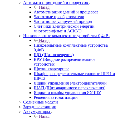
Автоматизация зданий и процессов
Назад
Автоматизация зданий и процессов
Частотные преобразователи
Частотно-регулируемый привод
Счетчики электрической энергии
многотарифные и АСКУЭ
Низковольтные комплектные устройства 0,4кВ
Назад
Низковольтные комплектные устройства
0,4кВ
ЩО (Щит освещения)
ВРУ (Вводное распределительное
устройство)
Щитки квартирные
Шкафы распределительные силовые ШР11 и
ШРС2
Ящики управления электродвигателями
ЩАП (Щит аварийного переключения)
Ящики и шкафы управления ЯУ ШУ
Решения автоматизации
Солнечные модули
Зарядные станции
Аккумуляторы
Назад