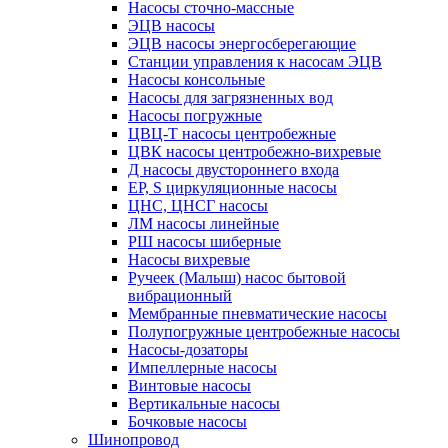
Насосы сточно-массные
ЭЦВ насосы
ЭЦВ насосы энергосберегающие
Станции управления к насосам ЭЦВ
Насосы консольные
Насосы для загрязненных вод
Насосы погружные
ЦВЦ-Т насосы центробежные
ЦВК насосы центробежно-вихревые
Д насосы двустороннего входа
EP, S циркуляционные насосы
ЦНС, ЦНСГ насосы
ЛМ насосы линейные
РШ насосы шиберные
Насосы вихревые
Ручеек (Малыш) насос бытовой
вибрационный
Мембранные пневматические насосы
Полупогружные центробежные насосы
Насосы-дозаторы
Импеллерные насосы
Винтовые насосы
Вертикальные насосы
Бочковые насосы
Шинопровод