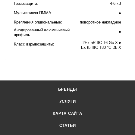
Грозозащита
4-6 кВ
Мультилинза ПММА
●
Крепления опциональные
поворотное накладное
Анодированный алюминиевый
●
профиль
2Ex nR IIC T6 Gc X и
Класс взрывозащиты
Ex tb IIIC T80 °C Db X
БРЕНДЫ
УСЛУГИ
КАРТА САЙТА
СТАТЬИ