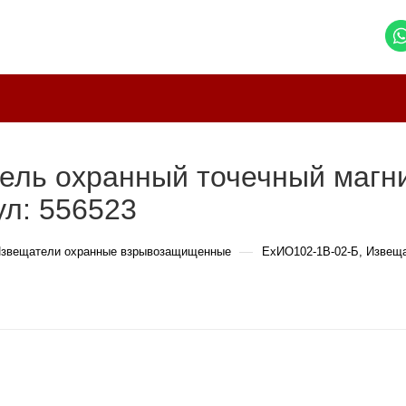
ель охранный точечный магн
л: 556523
—
звещатели охранные взрывозащищенные
ExИО102-1В-02-Б, Извещ