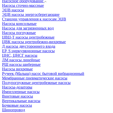
Насосное оборудование
Насосы сточно-массные
ЭЦВ насосы
ЭЦВ насосы энергосберегающие
Станции управления к насосам ЭЦВ
Насосы консольные
Насосы для загрязненных вод
Насосы погружные
ЦВЦ-Т насосы центробежные
ЦВК насосы центробежно-вихревые
Д насосы двустороннего входа
EP, S циркуляционные насосы
ЦНС, ЦНСГ насосы
ЛМ насосы линейные
РШ насосы шиберные
Насосы вихревые
Ручеек (Малыш) насос бытовой вибрационный
Мембранные пневматические насосы
Полупогружные центробежные насосы
Насосы-дозаторы
Импеллерные насосы
Винтовые насосы
Вертикальные насосы
Бочковые насосы
Шинопровод