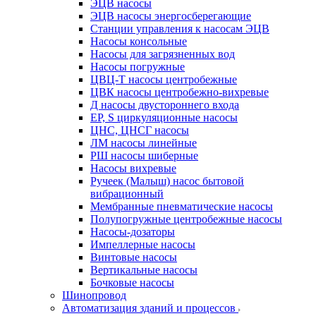
ЭЦВ насосы
ЭЦВ насосы энергосберегающие
Станции управления к насосам ЭЦВ
Насосы консольные
Насосы для загрязненных вод
Насосы погружные
ЦВЦ-Т насосы центробежные
ЦВК насосы центробежно-вихревые
Д насосы двустороннего входа
EP, S циркуляционные насосы
ЦНС, ЦНСГ насосы
ЛМ насосы линейные
РШ насосы шиберные
Насосы вихревые
Ручеек (Малыш) насос бытовой
вибрационный
Мембранные пневматические насосы
Полупогружные центробежные насосы
Насосы-дозаторы
Импеллерные насосы
Винтовые насосы
Вертикальные насосы
Бочковые насосы
Шинопровод
Автоматизация зданий и процессов