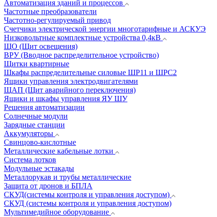
Автоматизация зданий и процессов
Частотные преобразователи
Частотно-регулируемый привод
Счетчики электрической энергии многотарифные и АСКУЭ
Низковольтные комплектные устройства 0,4кВ
ЩО (Щит освещения)
ВРУ (Вводное распределительное устройство)
Щитки квартирные
Шкафы распределительные силовые ШР11 и ШРС2
Ящики управления электродвигателями
ЩАП (Щит аварийного переключения)
Ящики и шкафы управления ЯУ ШУ
Решения автоматизации
Солнечные модули
Зарядные станции
Аккумуляторы
Свинцово-кислотные
Металлические кабельные лотки
Система лотков
Модульные эстакады
Металлорукав и трубы металлические
Защита от дронов и БПЛА
СКУД(системы контроля и управления доступом)
СКУД (системы контроля и управления доступом)
Мультимедийное оборудование