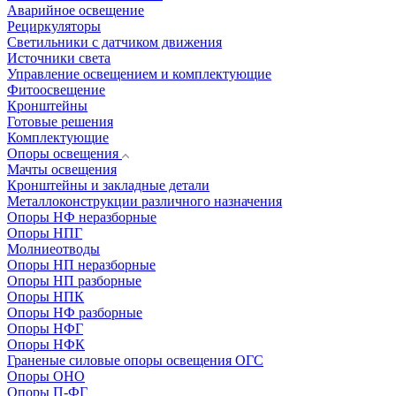
Аварийное освещение
Рециркуляторы
Светильники с датчиком движения
Источники света
Управление освещением и комплектующие
Фитоосвещение
Кронштейны
Готовые решения
Комплектующие
Опоры освещения
Мачты освещения
Кронштейны и закладные детали
Металлоконструкции различного назначения
Опоры НФ неразборные
Опоры НПГ
Молниеотводы
Опоры НП неразборные
Опоры НП разборные
Опоры НПК
Опоры НФ разборные
Опоры НФГ
Опоры НФК
Граненые силовые опоры освещения ОГС
Опоры ОНО
Опоры П-ФГ