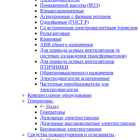
Пониженной высоты (IP23)
Взрывозащищенные
Асинхронные с фазным ротором
Однофазные (ГОСТ Р)
Со встроенным электромагнитным тормозом
Рольганговые
Крановые
АВВ общего назначения
Для привода осевых вентиляторов (в
системах охлаждения трансформаторов)
Для привода осевых вентиляторов
ПТИЧНИКИ
Общепромышленного назначения
Электродвигатели асинхронные
Частотные преобразователи для
электродвигателя
Компрессорное оборудование
Генераторы
Назад
Генераторы
Дизельные электростанции
Дизельные высоковольтные электростанции
Бензиновые электростанции
Средства пожаротушения и огнезащиты