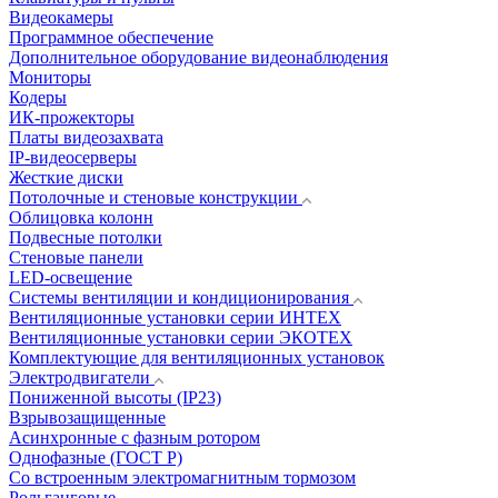
Видеокамеры
Программное обеспечение
Дополнительное оборудование видеонаблюдения
Мониторы
Кодеры
ИК-прожекторы
Платы видеозахвата
IP-видеосерверы
Жесткие диски
Потолочные и стеновые конструкции
Облицовка колонн
Подвесные потолки
Стеновые панели
LED-освещение
Системы вентиляции и кондиционирования
Вентиляционные установки серии ИНТЕХ
Вентиляционные установки серии ЭКОТЕХ
Комплектующие для вентиляционных установок
Электродвигатели
Пониженной высоты (IP23)
Взрывозащищенные
Асинхронные с фазным ротором
Однофазные (ГОСТ Р)
Со встроенным электромагнитным тормозом
Рольганговые