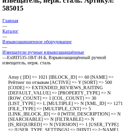
извещатель, нерж. сталь. Артикул:
585015
Главная
—
Каталог
—
Взрывозащищенное оборудование
—
Извещатели ручные взрывозащищённые
—
ExИП535-1В/Г-Н-Б, Взрывозащищённый ручной
извещатель, нерж. сталь
Array ( [ID] => 1021 [IBLOCK_ID] => 60 [NAME] =>
Рейтинг по отзывам [ACTIVE] => Y [SORT] => 500
[CODE] => EXTENDED_REVIEWS_RAITING
[DEFAULT_VALUE] => [PROPERTY_TYPE] => N
[ROW_COUNT] => 1 [COL_COUNT] => 30
[LIST_TYPE] => L [MULTIPLE] => N [XML_ID] => 1271
[FILE_TYPE] => [MULTIPLE_CNT] => 5
[LINK_IBLOCK_ID] => 0 [WITH_DESCRIPTION] => N
[SEARCHABLE] => N [FILTRABLE] => N
[IS_REQUIRED] => N [VERSION] => 1 [USER_TYPE]
=> [USER_TYPE_SETTINGS] => [HINT] => [~NAME]