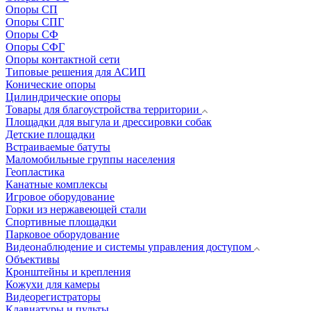
Опоры СП
Опоры СПГ
Опоры СФ
Опоры СФГ
Опоры контактной сети
Типовые решения для АСИП
Конические опоры
Цилиндрические опоры
Товары для благоустройства территории
Площадки для выгула и дрессировки собак
Детские площадки
Встраиваемые батуты
Маломобильные группы населения
Геопластика
Канатные комплексы
Игровое оборудование
Горки из нержавеющей стали
Спортивные площадки
Парковое оборудование
Видеонаблюдение и системы управления доступом
Объективы
Кронштейны и крепления
Кожухи для камеры
Видеорегистраторы
Клавиатуры и пульты