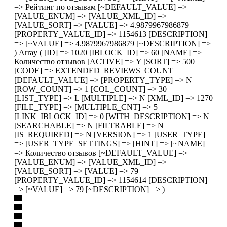
=> Рейтинг по отзывам [~DEFAULT_VALUE] =>
[VALUE_ENUM] => [VALUE_XML_ID] =>
[VALUE_SORT] => [VALUE] => 4.9879967986879
[PROPERTY_VALUE_ID] => 1154613 [DESCRIPTION]
=> [~VALUE] => 4.9879967986879 [~DESCRIPTION] =>
) Array ( [ID] => 1020 [IBLOCK_ID] => 60 [NAME] =>
Количество отзывов [ACTIVE] => Y [SORT] => 500
[CODE] => EXTENDED_REVIEWS_COUNT
[DEFAULT_VALUE] => [PROPERTY_TYPE] => N
[ROW_COUNT] => 1 [COL_COUNT] => 30
[LIST_TYPE] => L [MULTIPLE] => N [XML_ID] => 1270
[FILE_TYPE] => [MULTIPLE_CNT] => 5
[LINK_IBLOCK_ID] => 0 [WITH_DESCRIPTION] => N
[SEARCHABLE] => N [FILTRABLE] => N
[IS_REQUIRED] => N [VERSION] => 1 [USER_TYPE]
=> [USER_TYPE_SETTINGS] => [HINT] => [~NAME]
=> Количество отзывов [~DEFAULT_VALUE] =>
[VALUE_ENUM] => [VALUE_XML_ID] =>
[VALUE_SORT] => [VALUE] => 79
[PROPERTY_VALUE_ID] => 1154614 [DESCRIPTION]
=> [~VALUE] => 79 [~DESCRIPTION] => )