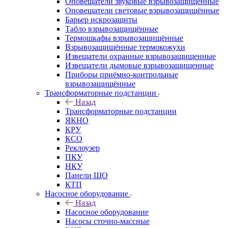
Оповещатели звуковые взрывозащищённые
Оповещатели световые взрывозащищённые
Барьер искрозащиты
Табло взрывозащищённые
Термошкафы взрывозащищённые
Взрывозащищённые термокожухи
Извещатели охранные взрывозащищенные
Извещатели дымовые взрывозащищенные
Приборы приёмно-контрольные
взрывозащищённые
Трансформаторные подстанции
Назад
Трансформаторные подстанции
ЯКНО
КРУ
КСО
Реклоузер
ПКУ
НКУ
Панели ЩО
КТП
Насосное оборудование
Назад
Насосное оборудование
Насосы сточно-массные