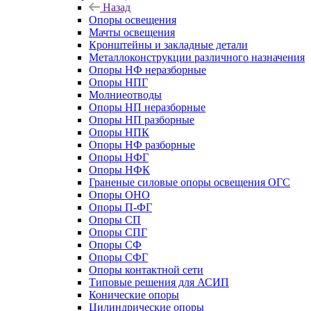
Назад
Опоры освещения
Мачты освещения
Кронштейны и закладные детали
Металлоконструкции различного назначения
Опоры НФ неразборные
Опоры НПГ
Молниеотводы
Опоры НП неразборные
Опоры НП разборные
Опоры НПК
Опоры НФ разборные
Опоры НФГ
Опоры НФК
Граненые силовые опоры освещения ОГС
Опоры ОНО
Опоры П-ФГ
Опоры СП
Опоры СПГ
Опоры СФ
Опоры СФГ
Опоры контактной сети
Типовые решения для АСИП
Конические опоры
Цилиндрические опоры