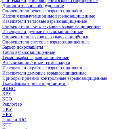
Системы видеонаблюдения взрывозащищенные
Дополнительное оборудование
Оповещатели речевые взрывозащищённые
Изделия коммутационные взрывозащищенные
Извещатели тепловые взрывозащищенные
Оповещатели свето-звуковые взрывозащищённые
Извещатели ручные взрывозащищённые
Оповещатели звуковые взрывозащищённые
Оповещатели световые взрывозащищённые
Барьер искрозащиты
Табло взрывозащищённые
Термошкафы взрывозащищённые
Взрывозащищённые термокожухи
Извещатели охранные взрывозащищенные
Извещатели дымовые взрывозащищенные
Приборы приёмно-контрольные взрывозащищённые
Трансформаторные подстанции
ЯКНО
КРУ
КСО
Реклоузер
ПКУ
НКУ
Панели ЩО
КТП