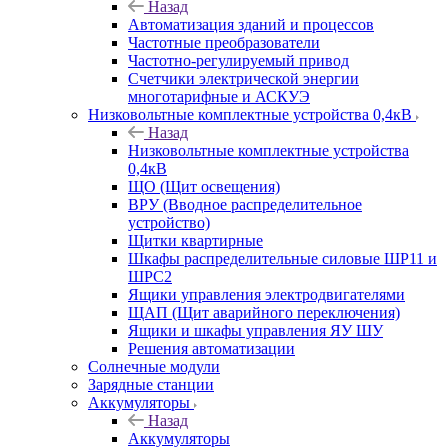
Назад
Автоматизация зданий и процессов
Частотные преобразователи
Частотно-регулируемый привод
Счетчики электрической энергии
многотарифные и АСКУЭ
Низковольтные комплектные устройства 0,4кВ
Назад
Низковольтные комплектные устройства
0,4кВ
ЩО (Щит освещения)
ВРУ (Вводное распределительное
устройство)
Щитки квартирные
Шкафы распределительные силовые ШР11 и
ШРС2
Ящики управления электродвигателями
ЩАП (Щит аварийного переключения)
Ящики и шкафы управления ЯУ ШУ
Решения автоматизации
Солнечные модули
Зарядные станции
Аккумуляторы
Назад
Аккумуляторы