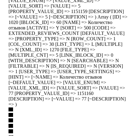
[VALUE_ENUM] => [VALUE_XML_ID] =>
[VALUE_SORT] => [VALUE] => 5
[PROPERTY_VALUE_ID] => 1151159 [DESCRIPTION]
=> [~VALUE] => 5 [~DESCRIPTION] => ) Array ( [ID] =>
1020 [IBLOCK_ID] => 60 [NAME] => Количество
отзывов [ACTIVE] => Y [SORT] => 500 [CODE] =>
EXTENDED_REVIEWS_COUNT [DEFAULT_VALUE]
=> [PROPERTY_TYPE] => N [ROW_COUNT] => 1
[COL_COUNT] => 30 [LIST_TYPE] => L [MULTIPLE]
=> N [XML_ID] => 1270 [FILE_TYPE] =>
[MULTIPLE_CNT] => 5 [LINK_IBLOCK_ID] => 0
[WITH_DESCRIPTION] => N [SEARCHABLE] => N
[FILTRABLE] => N [IS_REQUIRED] => N [VERSION]
=> 1 [USER_TYPE] => [USER_TYPE_SETTINGS] =>
[HINT] => [~NAME] => Количество отзывов
[~DEFAULT_VALUE] => [VALUE_ENUM] =>
[VALUE_XML_ID] => [VALUE_SORT] => [VALUE] =>
77 [PROPERTY_VALUE_ID] => 1151160
[DESCRIPTION] => [~VALUE] => 77 [~DESCRIPTION]
=> )