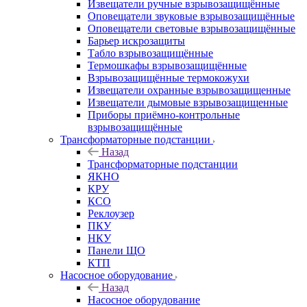
Извещатели ручные взрывозащищённые
Оповещатели звуковые взрывозащищённые
Оповещатели световые взрывозащищённые
Барьер искрозащиты
Табло взрывозащищённые
Термошкафы взрывозащищённые
Взрывозащищённые термокожухи
Извещатели охранные взрывозащищенные
Извещатели дымовые взрывозащищенные
Приборы приёмно-контрольные
взрывозащищённые
Трансформаторные подстанции
Назад
Трансформаторные подстанции
ЯКНО
КРУ
КСО
Реклоузер
ПКУ
НКУ
Панели ЩО
КТП
Насосное оборудование
Назад
Насосное оборудование