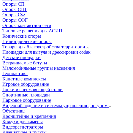
Опоры СП
Опоры СПГ
Опоры СФ
Опоры СФГ
Опоры контактной сети
Типовые решения для АСИП
Конические опоры
Цилиндрические опоры
Товары для благоустройства территории
Площадки для выгула и дрессировки собак
Детские площадки
Встраиваемые батуты
Маломобильные группы населения
Геопластика
Канатные комплексы
Игровое оборудование
Горки из нержавеющей стали
Спортивные площадки
Парковое оборудование
Видеонаблюдение и системы управления доступом
Объективы
Кронштейны и крепления
Кожухи для камеры
Видеорегистраторы
Клавиатуры и пульты