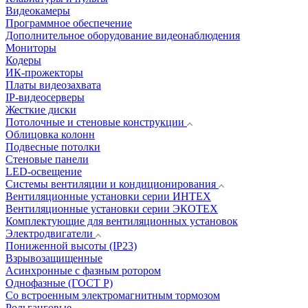
Видеокамеры
Программное обеспечение
Дополнительное оборудование видеонаблюдения
Мониторы
Кодеры
ИК-прожекторы
Платы видеозахвата
IP-видеосерверы
Жесткие диски
Потолочные и стеновые конструкции
Облицовка колонн
Подвесные потолки
Стеновые панели
LED-освещение
Системы вентиляции и кондиционирования
Вентиляционные установки серии ИНТЕХ
Вентиляционные установки серии ЭКОТЕХ
Комплектующие для вентиляционных установок
Электродвигатели
Пониженной высоты (IP23)
Взрывозащищенные
Асинхронные с фазным ротором
Однофазные (ГОСТ Р)
Со встроенным электромагнитным тормозом
Рольганговые