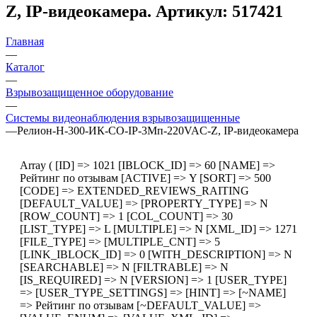
Z, IP-видеокамера. Артикул: 517421
Главная
—
Каталог
—
Взрывозащищенное оборудование
—
Системы видеонаблюдения взрывозащищенные
—
Релион-Н-300-ИК-СО-IP-3Мп-220VAC-Z, IP-видеокамера
Array ( [ID] => 1021 [IBLOCK_ID] => 60 [NAME] =>
Рейтинг по отзывам [ACTIVE] => Y [SORT] => 500
[CODE] => EXTENDED_REVIEWS_RAITING
[DEFAULT_VALUE] => [PROPERTY_TYPE] => N
[ROW_COUNT] => 1 [COL_COUNT] => 30
[LIST_TYPE] => L [MULTIPLE] => N [XML_ID] => 1271
[FILE_TYPE] => [MULTIPLE_CNT] => 5
[LINK_IBLOCK_ID] => 0 [WITH_DESCRIPTION] => N
[SEARCHABLE] => N [FILTRABLE] => N
[IS_REQUIRED] => N [VERSION] => 1 [USER_TYPE]
=> [USER_TYPE_SETTINGS] => [HINT] => [~NAME]
=> Рейтинг по отзывам [~DEFAULT_VALUE] =>