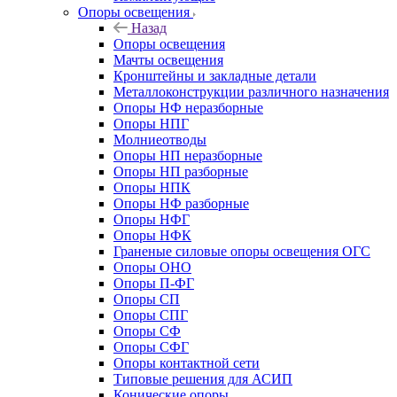
Опоры освещения
Назад
Опоры освещения
Мачты освещения
Кронштейны и закладные детали
Металлоконструкции различного назначения
Опоры НФ неразборные
Опоры НПГ
Молниеотводы
Опоры НП неразборные
Опоры НП разборные
Опоры НПК
Опоры НФ разборные
Опоры НФГ
Опоры НФК
Граненые силовые опоры освещения ОГС
Опоры ОНО
Опоры П-ФГ
Опоры СП
Опоры СПГ
Опоры СФ
Опоры СФГ
Опоры контактной сети
Типовые решения для АСИП
Конические опоры