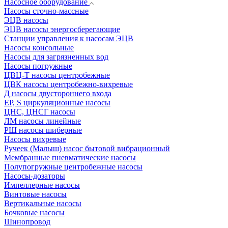
Насосное оборудование
Насосы сточно-массные
ЭЦВ насосы
ЭЦВ насосы энергосберегающие
Станции управления к насосам ЭЦВ
Насосы консольные
Насосы для загрязненных вод
Насосы погружные
ЦВЦ-Т насосы центробежные
ЦВК насосы центробежно-вихревые
Д насосы двустороннего входа
EP, S циркуляционные насосы
ЦНС, ЦНСГ насосы
ЛМ насосы линейные
РШ насосы шиберные
Насосы вихревые
Ручеек (Малыш) насос бытовой вибрационный
Мембранные пневматические насосы
Полупогружные центробежные насосы
Насосы-дозаторы
Импеллерные насосы
Винтовые насосы
Вертикальные насосы
Бочковые насосы
Шинопровод