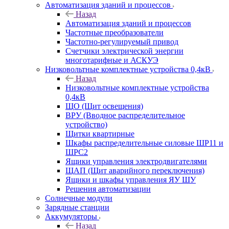
Автоматизация зданий и процессов
Назад
Автоматизация зданий и процессов
Частотные преобразователи
Частотно-регулируемый привод
Счетчики электрической энергии
многотарифные и АСКУЭ
Низковольтные комплектные устройства 0,4кВ
Назад
Низковольтные комплектные устройства
0,4кВ
ЩО (Щит освещения)
ВРУ (Вводное распределительное
устройство)
Щитки квартирные
Шкафы распределительные силовые ШР11 и
ШРС2
Ящики управления электродвигателями
ЩАП (Щит аварийного переключения)
Ящики и шкафы управления ЯУ ШУ
Решения автоматизации
Солнечные модули
Зарядные станции
Аккумуляторы
Назад