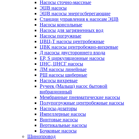
Насосы сточно-массные
ЭЦВ насосы
ЭЦВ насосы энергосберегающие
Станции управления к насосам ЭЦВ
Насосы консольные
Насосы для загрязненных вод
Насосы погружные
ЦВЦ-Т насосы центробежные
ЦВК насосы центробежно-вихревые
Д насосы двустороннего входа
EP, S циркуляционные насосы
ЦНС, ЦНСГ насосы
ЛМ насосы линейные
РШ насосы шиберные
Насосы вихревые
Ручеек (Малыш) насос бытовой
вибрационный
Мембранные пневматические насосы
Полупогружные центробежные насосы
Насосы-дозаторы
Импеллерные насосы
Винтовые насосы
Вертикальные насосы
Бочковые насосы
Шинопровод