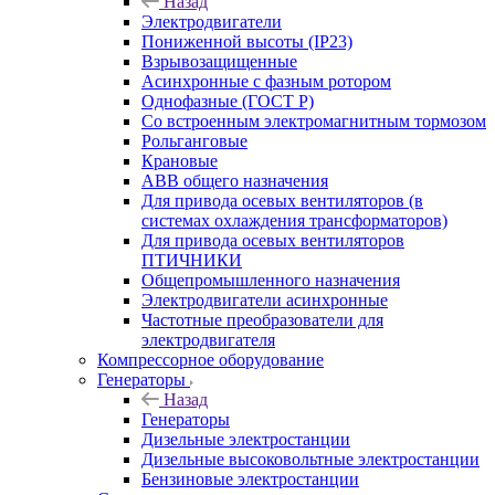
Назад
Электродвигатели
Пониженной высоты (IP23)
Взрывозащищенные
Асинхронные с фазным ротором
Однофазные (ГОСТ Р)
Со встроенным электромагнитным тормозом
Рольганговые
Крановые
АВВ общего назначения
Для привода осевых вентиляторов (в
системах охлаждения трансформаторов)
Для привода осевых вентиляторов
ПТИЧНИКИ
Общепромышленного назначения
Электродвигатели асинхронные
Частотные преобразователи для
электродвигателя
Компрессорное оборудование
Генераторы
Назад
Генераторы
Дизельные электростанции
Дизельные высоковольтные электростанции
Бензиновые электростанции