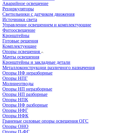
Аварийное освещение
Рециркуляторы
Светильники с датчиком движения
Источники света
Управление освещением и комплектующие
Фитоосвещение
Кронштейны
Готовые решения
Комплектующие
Опоры освещения
Мачты освещения
Кронштейны и закладные детали
Металлоконструкции различного назначения
Опоры НФ неразборные
Опоры НПГ
Молниеотводы
Опоры НП неразборные
Опоры НП разборные
Опоры НПК
Опоры НФ разборные
Опоры НФГ
Опоры НФК
Граненые силовые опоры освещения ОГС
Опоры ОНО
Опоры П-ФГ