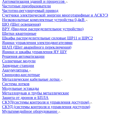
Автоматизация зданий и процессов
Частотные преобразователи
Частотно-регулируемый привод
Счетчики электрической энергии многотарифные и АСКУЭ
Низковольтные комплектные устройства 0,4кВ
ЩО (Щит освещения)
ВРУ (Вводное распределительное устройство)
Щитки квартирные
Шкафы распределительные силовые ШР11 и ШРС2
Ящики управления электродвигателями
ЩАП (Щит аварийного переключения)
Ящики и шкафы управления ЯУ ШУ
Решения автоматизации
Солнечные модули
Зарядные станции
Аккумуляторы
Свинцово-кислотные
Металлические кабельные лотки
Система лотков
Модульные эстакады
Металлорукав и трубы металлические
Защита от дронов и БПЛА
СКУД(системы контроля и управления доступом)
СКУД (системы контроля и управления доступом)
Мультимедийное оборудование