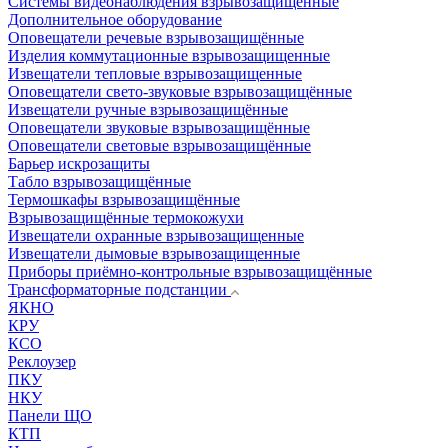
Системы видеонаблюдения взрывозащищенные
Дополнительное оборудование
Оповещатели речевые взрывозащищённые
Изделия коммутационные взрывозащищенные
Извещатели тепловые взрывозащищенные
Оповещатели свето-звуковые взрывозащищённые
Извещатели ручные взрывозащищённые
Оповещатели звуковые взрывозащищённые
Оповещатели световые взрывозащищённые
Барьер искрозащиты
Табло взрывозащищённые
Термошкафы взрывозащищённые
Взрывозащищённые термокожухи
Извещатели охранные взрывозащищенные
Извещатели дымовые взрывозащищенные
Приборы приёмно-контрольные взрывозащищённые
Трансформаторные подстанции
ЯКНО
КРУ
КСО
Реклоузер
ПКУ
НКУ
Панели ЩО
КТП