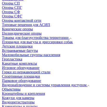
Опоры СП
Опоры СПГ
Опоры СФ
Опоры СФГ
Опоры контактной сети
Типовые решения для АСИП
Конические опоры
Цилиндрические опоры
Товары для благоустройства территории
Площадки для выгула и дрессировки собак
Детские площадки
Встраиваемые батуты
Маломобильные группы населения
Геопластика
Канатные комплексы
Игровое оборудование
Горки из нержавеющей стали
Спортивные площадки
Парковое оборудование
Видеонаблюдение и системы управления доступом
Объективы
Кронштейны и крепления
Кожухи для камеры
Видеорегистраторы
Клавиатуры и пульты