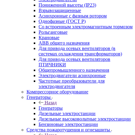
Пониженной высоты (IP23)
Взрывозащищенные
Асинхронные с фазным ротором
Однофазные (ГОСТ Р)
Со встроенным электромагнитным тормозом
Рольганговые
Крановые
АВВ общего назначения
Для привода осевых вентиляторов (в
системах охлаждения трансформаторов)
Для привода осевых вентиляторов
ПТИЧНИКИ
Общепромышленного назначения
Электродвигатели асинхронные
Частотные преобразователи для
электродвигателя
Компрессорное оборудование
Генераторы
Назад
Генераторы
Дизельные электростанции
Дизельные высоковольтные электростанции
Бензиновые электростанции
Средства пожаротушения и огнезащиты