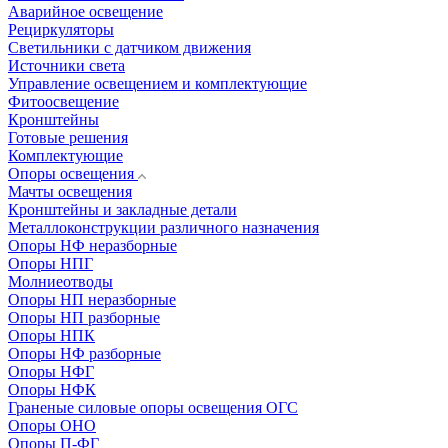
Аварийное освещение
Рециркуляторы
Светильники с датчиком движения
Источники света
Управление освещением и комплектующие
Фитоосвещение
Кронштейны
Готовые решения
Комплектующие
Опоры освещения
Мачты освещения
Кронштейны и закладные детали
Металлоконструкции различного назначения
Опоры НФ неразборные
Опоры НПГ
Молниеотводы
Опоры НП неразборные
Опоры НП разборные
Опоры НПК
Опоры НФ разборные
Опоры НФГ
Опоры НФК
Граненые силовые опоры освещения ОГС
Опоры ОНО
Опоры П-ФГ