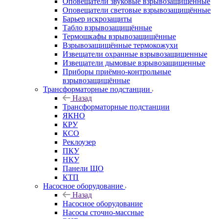
Оповещатели звуковые взрывозащищённые
Оповещатели световые взрывозащищённые
Барьер искрозащиты
Табло взрывозащищённые
Термошкафы взрывозащищённые
Взрывозащищённые термокожухи
Извещатели охранные взрывозащищенные
Извещатели дымовые взрывозащищенные
Приборы приёмно-контрольные
взрывозащищённые
Трансформаторные подстанции
Назад
Трансформаторные подстанции
ЯКНО
КРУ
КСО
Реклоузер
ПКУ
НКУ
Панели ЩО
КТП
Насосное оборудование
Назад
Насосное оборудование
Насосы сточно-массные