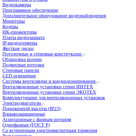
Видеокамеры
Программное обеспечение
Дополнительное оборудование видеонаблюдения
Мониторы
Кодеры
ИК-прожекторы
Платы видеозахвата
IP-видеосерверы
Жесткие диски
Потолочные и стеновые конструкции
Облицовка колонн
Подвесные потолки
Стеновые панели
LED-освещение
Системы вентиляции и кондиционирования
Вентиляционные установки серии ИНТЕХ
Вентиляционные установки серии ЭКОТЕХ
Комплектующие для вентиляционных установок
Электродвигатели
Пониженной высоты (IP23)
Взрывозащищенные
Асинхронные с фазным ротором
Однофазные (ГОСТ Р)
Со встроенным электромагнитным тормозом
Рольганговые