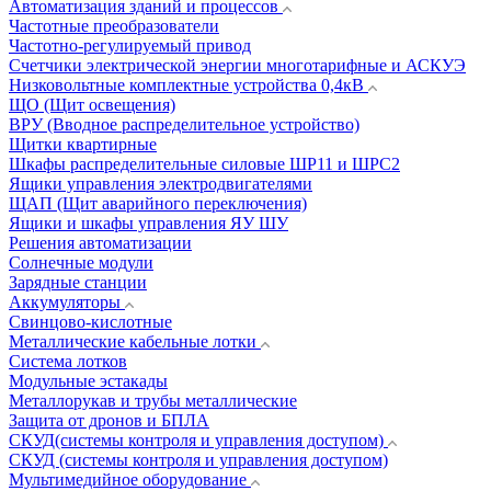
Автоматизация зданий и процессов
Частотные преобразователи
Частотно-регулируемый привод
Счетчики электрической энергии многотарифные и АСКУЭ
Низковольтные комплектные устройства 0,4кВ
ЩО (Щит освещения)
ВРУ (Вводное распределительное устройство)
Щитки квартирные
Шкафы распределительные силовые ШР11 и ШРС2
Ящики управления электродвигателями
ЩАП (Щит аварийного переключения)
Ящики и шкафы управления ЯУ ШУ
Решения автоматизации
Солнечные модули
Зарядные станции
Аккумуляторы
Свинцово-кислотные
Металлические кабельные лотки
Система лотков
Модульные эстакады
Металлорукав и трубы металлические
Защита от дронов и БПЛА
СКУД(системы контроля и управления доступом)
СКУД (системы контроля и управления доступом)
Мультимедийное оборудование