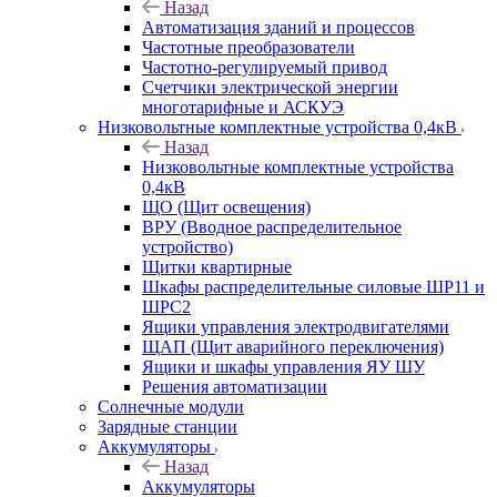
Назад
Автоматизация зданий и процессов
Частотные преобразователи
Частотно-регулируемый привод
Счетчики электрической энергии
многотарифные и АСКУЭ
Низковольтные комплектные устройства 0,4кВ
Назад
Низковольтные комплектные устройства
0,4кВ
ЩО (Щит освещения)
ВРУ (Вводное распределительное
устройство)
Щитки квартирные
Шкафы распределительные силовые ШР11 и
ШРС2
Ящики управления электродвигателями
ЩАП (Щит аварийного переключения)
Ящики и шкафы управления ЯУ ШУ
Решения автоматизации
Солнечные модули
Зарядные станции
Аккумуляторы
Назад
Аккумуляторы