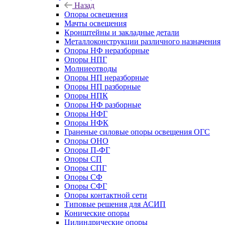
Назад
Опоры освещения
Мачты освещения
Кронштейны и закладные детали
Металлоконструкции различного назначения
Опоры НФ неразборные
Опоры НПГ
Молниеотводы
Опоры НП неразборные
Опоры НП разборные
Опоры НПК
Опоры НФ разборные
Опоры НФГ
Опоры НФК
Граненые силовые опоры освещения ОГС
Опоры ОНО
Опоры П-ФГ
Опоры СП
Опоры СПГ
Опоры СФ
Опоры СФГ
Опоры контактной сети
Типовые решения для АСИП
Конические опоры
Цилиндрические опоры