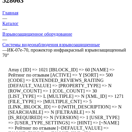
528063
Главная
—
Каталог
—
Взрывозащищенное оборудование
—
Системы видеонаблюдения взрывозащищенные
—
ИК-07е-70, прожектор инфракрасный взрывозащищенный
70°
Array ( [ID] => 1021 [IBLOCK_ID] => 60 [NAME] =>
Рейтинг по отзывам [ACTIVE] => Y [SORT] => 500
[CODE] => EXTENDED_REVIEWS_RAITING
[DEFAULT_VALUE] => [PROPERTY_TYPE] => N
[ROW_COUNT] => 1 [COL_COUNT] => 30
[LIST_TYPE] => L [MULTIPLE] => N [XML_ID] => 1271
[FILE_TYPE] => [MULTIPLE_CNT] => 5
[LINK_IBLOCK_ID] => 0 [WITH_DESCRIPTION] => N
[SEARCHABLE] => N [FILTRABLE] => N
[IS_REQUIRED] => N [VERSION] => 1 [USER_TYPE]
=> [USER_TYPE_SETTINGS] => [HINT] => [~NAME]
=> Рейтинг по отзывам [~DEFAULT_VALUE] =>