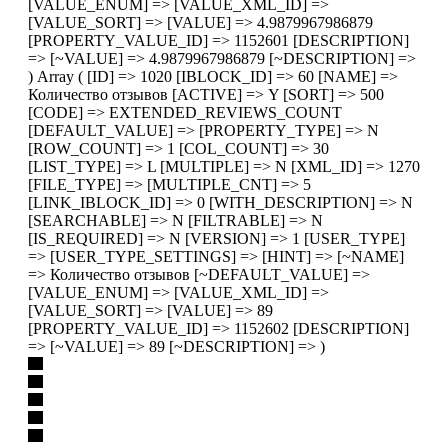
[VALUE_ENUM] => [VALUE_XML_ID] =>
[VALUE_SORT] => [VALUE] => 4.9879967986879
[PROPERTY_VALUE_ID] => 1152601 [DESCRIPTION]
=> [~VALUE] => 4.9879967986879 [~DESCRIPTION] =>
) Array ( [ID] => 1020 [IBLOCK_ID] => 60 [NAME] =>
Количество отзывов [ACTIVE] => Y [SORT] => 500
[CODE] => EXTENDED_REVIEWS_COUNT
[DEFAULT_VALUE] => [PROPERTY_TYPE] => N
[ROW_COUNT] => 1 [COL_COUNT] => 30
[LIST_TYPE] => L [MULTIPLE] => N [XML_ID] => 1270
[FILE_TYPE] => [MULTIPLE_CNT] => 5
[LINK_IBLOCK_ID] => 0 [WITH_DESCRIPTION] => N
[SEARCHABLE] => N [FILTRABLE] => N
[IS_REQUIRED] => N [VERSION] => 1 [USER_TYPE]
=> [USER_TYPE_SETTINGS] => [HINT] => [~NAME]
=> Количество отзывов [~DEFAULT_VALUE] =>
[VALUE_ENUM] => [VALUE_XML_ID] =>
[VALUE_SORT] => [VALUE] => 89
[PROPERTY_VALUE_ID] => 1152602 [DESCRIPTION]
=> [~VALUE] => 89 [~DESCRIPTION] => )