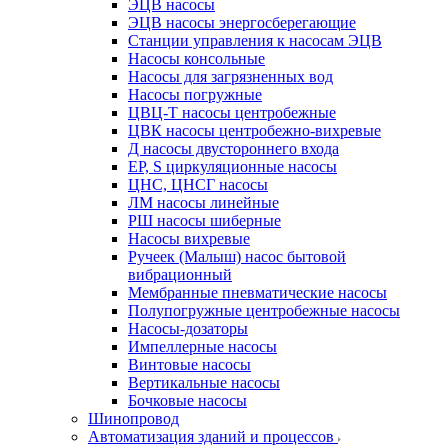
ЭЦВ насосы
ЭЦВ насосы энергосберегающие
Станции управления к насосам ЭЦВ
Насосы консольные
Насосы для загрязненных вод
Насосы погружные
ЦВЦ-Т насосы центробежные
ЦВК насосы центробежно-вихревые
Д насосы двустороннего входа
EP, S циркуляционные насосы
ЦНС, ЦНСГ насосы
ЛМ насосы линейные
РШ насосы шиберные
Насосы вихревые
Ручеек (Малыш) насос бытовой
вибрационный
Мембранные пневматические насосы
Полупогружные центробежные насосы
Насосы-дозаторы
Импеллерные насосы
Винтовые насосы
Вертикальные насосы
Бочковые насосы
Шинопровод
Автоматизация зданий и процессов