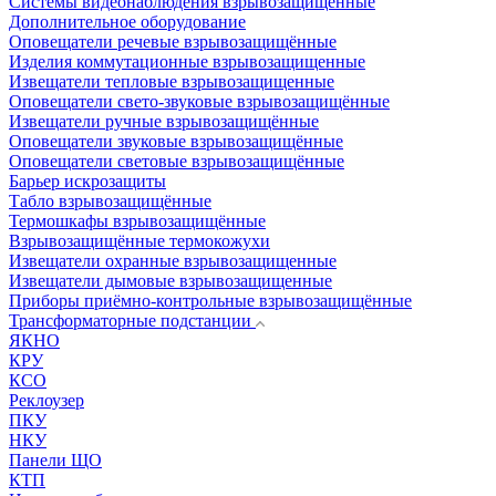
Системы видеонаблюдения взрывозащищенные
Дополнительное оборудование
Оповещатели речевые взрывозащищённые
Изделия коммутационные взрывозащищенные
Извещатели тепловые взрывозащищенные
Оповещатели свето-звуковые взрывозащищённые
Извещатели ручные взрывозащищённые
Оповещатели звуковые взрывозащищённые
Оповещатели световые взрывозащищённые
Барьер искрозащиты
Табло взрывозащищённые
Термошкафы взрывозащищённые
Взрывозащищённые термокожухи
Извещатели охранные взрывозащищенные
Извещатели дымовые взрывозащищенные
Приборы приёмно-контрольные взрывозащищённые
Трансформаторные подстанции
ЯКНО
КРУ
КСО
Реклоузер
ПКУ
НКУ
Панели ЩО
КТП