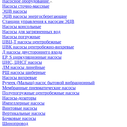
Насосное оборудование
Насосы сточно-массные
ЭЦВ насосы
ЭЦВ насосы энергосберегающие
Станции управления к насосам ЭЦВ
Насосы консольные
Насосы для загрязненных вод
Насосы погружные
ЦВЦ-Т насосы центробежные
ЦВК насосы центробежно-вихревые
Д насосы двустороннего входа
EP, S циркуляционные насосы
ЦНС, ЦНСГ насосы
ЛМ насосы линейные
РШ насосы шиберные
Насосы вихревые
Ручеек (Малыш) насос бытовой вибрационный
Мембранные пневматические насосы
Полупогружные центробежные насосы
Насосы-дозаторы
Импеллерные насосы
Винтовые насосы
Вертикальные насосы
Бочковые насосы
Шинопровод