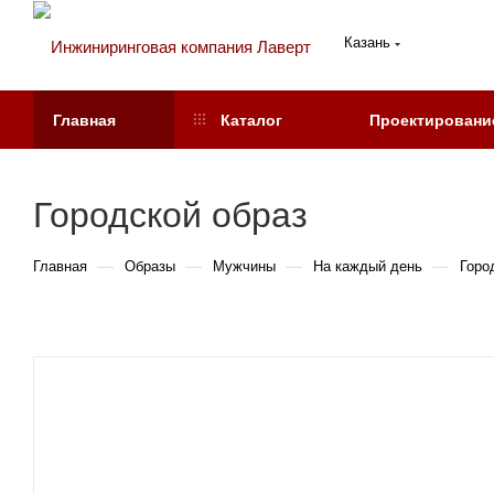
Казань
Главная
Каталог
Проектировани
Городской образ
—
—
—
—
Главная
Образы
Мужчины
На каждый день
Горо