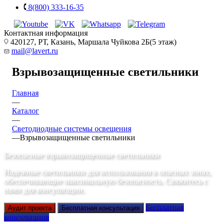
8(800) 333-16-35
Контактная информация
420127, РТ, Казань, Маршала Чуйкова 2Б(5 этаж)
mail@lavert.ru
Взрывозащищенные светильники
Главная
—
Каталог
—
Светодиодные системы освещения
—
Взрывозащищенные светильники
Безопасные взрывозащищенные светильники
Надежные светильники для использования в опасных зонах,
обеспечивающие максимальную безопасность. Свяжитесь с
нами для консультации.
Бесплатная
Аудит проекта
Бесплатная консультация
консультация