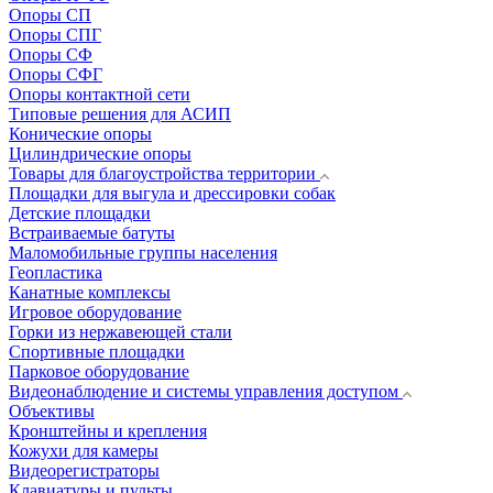
Опоры СП
Опоры СПГ
Опоры СФ
Опоры СФГ
Опоры контактной сети
Типовые решения для АСИП
Конические опоры
Цилиндрические опоры
Товары для благоустройства территории
Площадки для выгула и дрессировки собак
Детские площадки
Встраиваемые батуты
Маломобильные группы населения
Геопластика
Канатные комплексы
Игровое оборудование
Горки из нержавеющей стали
Спортивные площадки
Парковое оборудование
Видеонаблюдение и системы управления доступом
Объективы
Кронштейны и крепления
Кожухи для камеры
Видеорегистраторы
Клавиатуры и пульты