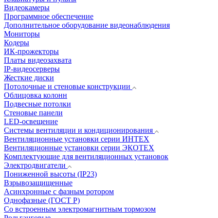
Видеокамеры
Программное обеспечение
Дополнительное оборудование видеонаблюдения
Мониторы
Кодеры
ИК-прожекторы
Платы видеозахвата
IP-видеосерверы
Жесткие диски
Потолочные и стеновые конструкции
Облицовка колонн
Подвесные потолки
Стеновые панели
LED-освещение
Системы вентиляции и кондиционирования
Вентиляционные установки серии ИНТЕХ
Вентиляционные установки серии ЭКОТЕХ
Комплектующие для вентиляционных установок
Электродвигатели
Пониженной высоты (IP23)
Взрывозащищенные
Асинхронные с фазным ротором
Однофазные (ГОСТ Р)
Со встроенным электромагнитным тормозом
Рольганговые