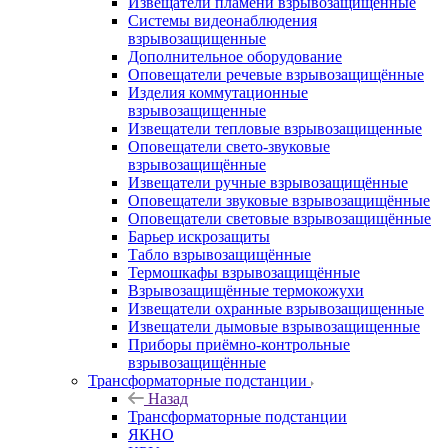
Извещатели пламени взрывозащищённые
Системы видеонаблюдения
взрывозащищенные
Дополнительное оборудование
Оповещатели речевые взрывозащищённые
Изделия коммутационные
взрывозащищенные
Извещатели тепловые взрывозащищенные
Оповещатели свето-звуковые
взрывозащищённые
Извещатели ручные взрывозащищённые
Оповещатели звуковые взрывозащищённые
Оповещатели световые взрывозащищённые
Барьер искрозащиты
Табло взрывозащищённые
Термошкафы взрывозащищённые
Взрывозащищённые термокожухи
Извещатели охранные взрывозащищенные
Извещатели дымовые взрывозащищенные
Приборы приёмно-контрольные
взрывозащищённые
Трансформаторные подстанции
Назад
Трансформаторные подстанции
ЯКНО