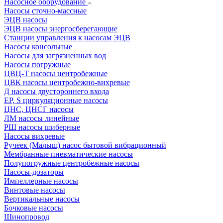
Насосное оборудование
Насосы сточно-массные
ЭЦВ насосы
ЭЦВ насосы энергосберегающие
Станции управления к насосам ЭЦВ
Насосы консольные
Насосы для загрязненных вод
Насосы погружные
ЦВЦ-Т насосы центробежные
ЦВК насосы центробежно-вихревые
Д насосы двустороннего входа
EP, S циркуляционные насосы
ЦНС, ЦНСГ насосы
ЛМ насосы линейные
РШ насосы шиберные
Насосы вихревые
Ручеек (Малыш) насос бытовой вибрационный
Мембранные пневматические насосы
Полупогружные центробежные насосы
Насосы-дозаторы
Импеллерные насосы
Винтовые насосы
Вертикальные насосы
Бочковые насосы
Шинопровод