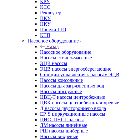
КРУ
КСО
Реклоузер
ПКУ
НКУ
Панели ЩО
КТП
Насосное оборудование
Назад
Насосное оборудование
Насосы сточно-массные
ЭЦВ насосы
ЭЦВ насосы энергосберегающие
Станции управления к насосам ЭЦВ
Насосы консольные
Насосы для загрязненных вод
Насосы погружные
ЦВЦ-Т насосы центробежные
ЦВК насосы центробежно-вихревые
Д насосы двустороннего входа
EP, S циркуляционные насосы
ЦНС, ЦНСГ насосы
ЛМ насосы линейные
РШ насосы шиберные
Насосы вихревые