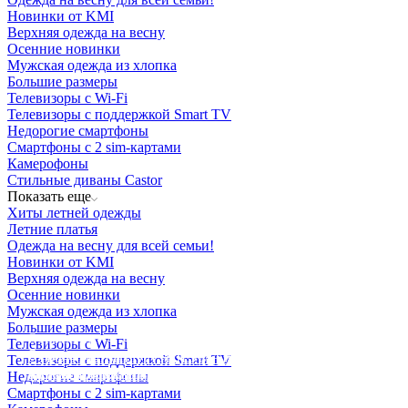
Новинки от KMI
Верхняя одежда на весну
Осенние новинки
Мужская одежда из хлопка
Большие размеры
Телевизоры с Wi-Fi
Телевизоры с поддержкой Smart TV
Недорогие смартфоны
Смартфоны с 2 sim-картами
Камерофоны
Стильные диваны Castor
Показать еще
Хиты летней одежды
Летние платья
Одежда на весну для всей семьи!
Новинки от KMI
Верхняя одежда на весну
Осенние новинки
Мужская одежда из хлопка
Большие размеры
Освещение
Телевизоры с Wi-Fi
Освещение
Освещение
Освещение
СТРОИТЕЛЬНЫЙ ГИПЕРМАРКЕТ «ЛЕРУА
Телевизоры с поддержкой Smart TV
Здания префектуры ТиНАО
Калужский завод путевых машин и гидроприводов
МЕРЛЕН»
Железнодорожный вокзал Арзамас-1
Недорогие смартфоны
Смартфоны с 2 sim-картами