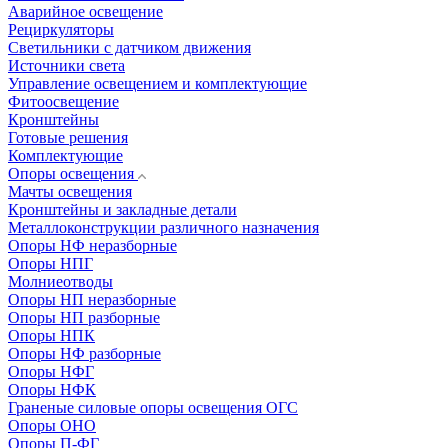
Аварийное освещение
Рециркуляторы
Светильники с датчиком движения
Источники света
Управление освещением и комплектующие
Фитоосвещение
Кронштейны
Готовые решения
Комплектующие
Опоры освещения
Мачты освещения
Кронштейны и закладные детали
Металлоконструкции различного назначения
Опоры НФ неразборные
Опоры НПГ
Молниеотводы
Опоры НП неразборные
Опоры НП разборные
Опоры НПК
Опоры НФ разборные
Опоры НФГ
Опоры НФК
Граненые силовые опоры освещения ОГС
Опоры ОНО
Опоры П-ФГ