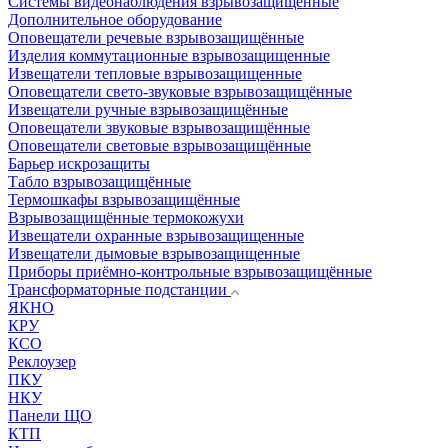
Системы видеонаблюдения взрывозащищенные
Дополнительное оборудование
Оповещатели речевые взрывозащищённые
Изделия коммутационные взрывозащищенные
Извещатели тепловые взрывозащищенные
Оповещатели свето-звуковые взрывозащищённые
Извещатели ручные взрывозащищённые
Оповещатели звуковые взрывозащищённые
Оповещатели световые взрывозащищённые
Барьер искрозащиты
Табло взрывозащищённые
Термошкафы взрывозащищённые
Взрывозащищённые термокожухи
Извещатели охранные взрывозащищенные
Извещатели дымовые взрывозащищенные
Приборы приёмно-контрольные взрывозащищённые
Трансформаторные подстанции
ЯКНО
КРУ
КСО
Реклоузер
ПКУ
НКУ
Панели ЩО
КТП