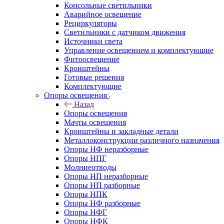
Консольные светильники
Аварийное освещение
Рециркуляторы
Светильники с датчиком движения
Источники света
Управление освещением и комплектующие
Фитоосвещение
Кронштейны
Готовые решения
Комплектующие
Опоры освещения
Назад
Опоры освещения
Мачты освещения
Кронштейны и закладные детали
Металлоконструкции различного назначения
Опоры НФ неразборные
Опоры НПГ
Молниеотводы
Опоры НП неразборные
Опоры НП разборные
Опоры НПК
Опоры НФ разборные
Опоры НФГ
Опоры НФК