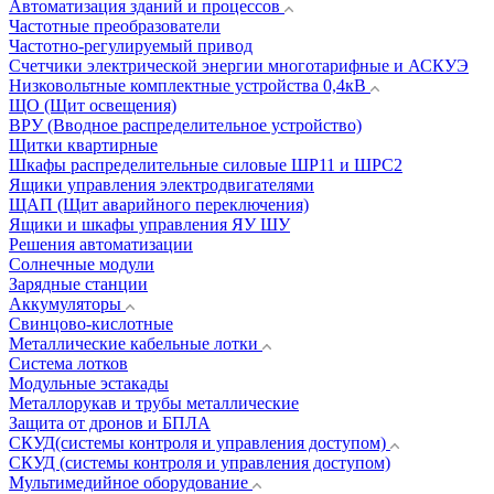
Автоматизация зданий и процессов
Частотные преобразователи
Частотно-регулируемый привод
Счетчики электрической энергии многотарифные и АСКУЭ
Низковольтные комплектные устройства 0,4кВ
ЩО (Щит освещения)
ВРУ (Вводное распределительное устройство)
Щитки квартирные
Шкафы распределительные силовые ШР11 и ШРС2
Ящики управления электродвигателями
ЩАП (Щит аварийного переключения)
Ящики и шкафы управления ЯУ ШУ
Решения автоматизации
Солнечные модули
Зарядные станции
Аккумуляторы
Свинцово-кислотные
Металлические кабельные лотки
Система лотков
Модульные эстакады
Металлорукав и трубы металлические
Защита от дронов и БПЛА
СКУД(системы контроля и управления доступом)
СКУД (системы контроля и управления доступом)
Мультимедийное оборудование