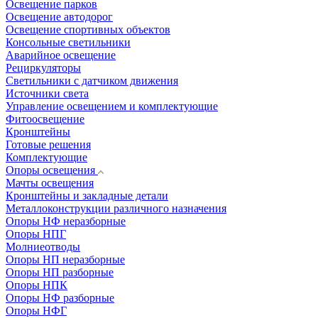
Освещение парков
Освещение автодорог
Освещение спортивных объектов
Консольные светильники
Аварийное освещение
Рециркуляторы
Светильники с датчиком движения
Источники света
Управление освещением и комплектующие
Фитоосвещение
Кронштейны
Готовые решения
Комплектующие
Опоры освещения
Мачты освещения
Кронштейны и закладные детали
Металлоконструкции различного назначения
Опоры НФ неразборные
Опоры НПГ
Молниеотводы
Опоры НП неразборные
Опоры НП разборные
Опоры НПК
Опоры НФ разборные
Опоры НФГ