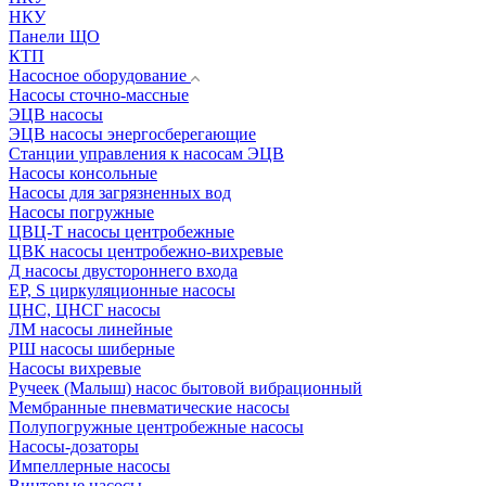
НКУ
Панели ЩО
КТП
Насосное оборудование
Насосы сточно-массные
ЭЦВ насосы
ЭЦВ насосы энергосберегающие
Станции управления к насосам ЭЦВ
Насосы консольные
Насосы для загрязненных вод
Насосы погружные
ЦВЦ-Т насосы центробежные
ЦВК насосы центробежно-вихревые
Д насосы двустороннего входа
EP, S циркуляционные насосы
ЦНС, ЦНСГ насосы
ЛМ насосы линейные
РШ насосы шиберные
Насосы вихревые
Ручеек (Малыш) насос бытовой вибрационный
Мембранные пневматические насосы
Полупогружные центробежные насосы
Насосы-дозаторы
Импеллерные насосы
Винтовые насосы