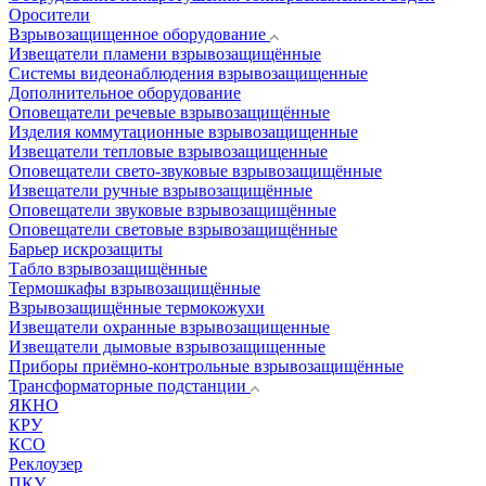
Оросители
Взрывозащищенное оборудование
Извещатели пламени взрывозащищённые
Системы видеонаблюдения взрывозащищенные
Дополнительное оборудование
Оповещатели речевые взрывозащищённые
Изделия коммутационные взрывозащищенные
Извещатели тепловые взрывозащищенные
Оповещатели свето-звуковые взрывозащищённые
Извещатели ручные взрывозащищённые
Оповещатели звуковые взрывозащищённые
Оповещатели световые взрывозащищённые
Барьер искрозащиты
Табло взрывозащищённые
Термошкафы взрывозащищённые
Взрывозащищённые термокожухи
Извещатели охранные взрывозащищенные
Извещатели дымовые взрывозащищенные
Приборы приёмно-контрольные взрывозащищённые
Трансформаторные подстанции
ЯКНО
КРУ
КСО
Реклоузер
ПКУ