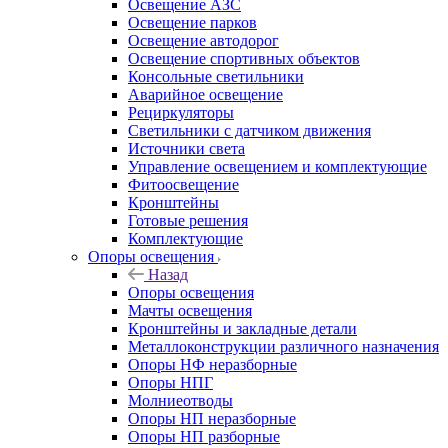
Освещение АЗС
Освещение парков
Освещение автодорог
Освещение спортивных объектов
Консольные светильники
Аварийное освещение
Рециркуляторы
Светильники с датчиком движения
Источники света
Управление освещением и комплектующие
Фитоосвещение
Кронштейны
Готовые решения
Комплектующие
Опоры освещения
Назад
Опоры освещения
Мачты освещения
Кронштейны и закладные детали
Металлоконструкции различного назначения
Опоры НФ неразборные
Опоры НПГ
Молниеотводы
Опоры НП неразборные
Опоры НП разборные