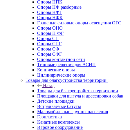
Опоры НПК
Опоры НФ разборные
Опоры НФГ
Опоры НФК
Граненые силовые опоры освещения ОГС
Опоры ОНО
Опоры П-ФГ
Опоры СП
Опоры СПГ
Опоры СФ
Опоры СФГ
Опоры контактной сети
Типовые решения для АСИП
Конические опоры
Цилиндрические опоры
Товары для благоустройства территории
Назад
Товары для благоустройства территории
Площадки для выгула и дрессировки собак
Детские площадки
Встраиваемые батуты
Маломобильные группы населения
Геопластика
Канатные комплексы
Игровое оборудование