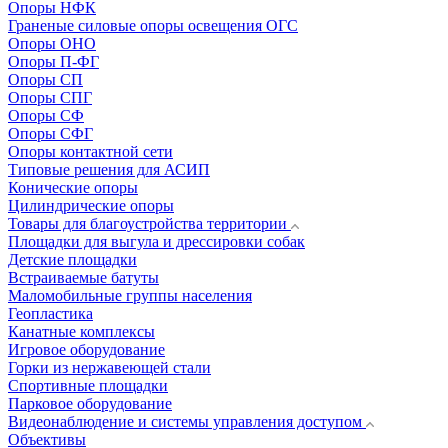
Опоры НФК
Граненые силовые опоры освещения ОГС
Опоры ОНО
Опоры П-ФГ
Опоры СП
Опоры СПГ
Опоры СФ
Опоры СФГ
Опоры контактной сети
Типовые решения для АСИП
Конические опоры
Цилиндрические опоры
Товары для благоустройства территории
Площадки для выгула и дрессировки собак
Детские площадки
Встраиваемые батуты
Маломобильные группы населения
Геопластика
Канатные комплексы
Игровое оборудование
Горки из нержавеющей стали
Спортивные площадки
Парковое оборудование
Видеонаблюдение и системы управления доступом
Объективы