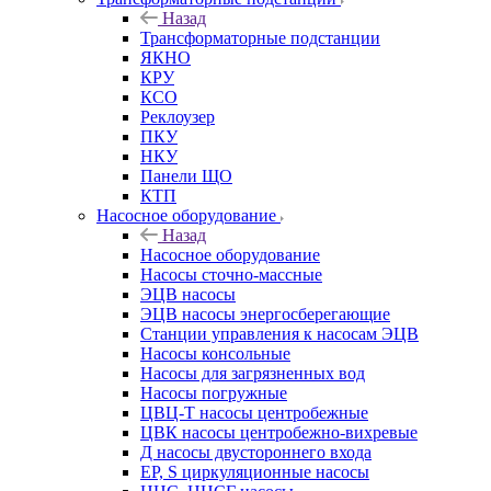
Назад
Трансформаторные подстанции
ЯКНО
КРУ
КСО
Реклоузер
ПКУ
НКУ
Панели ЩО
КТП
Насосное оборудование
Назад
Насосное оборудование
Насосы сточно-массные
ЭЦВ насосы
ЭЦВ насосы энергосберегающие
Станции управления к насосам ЭЦВ
Насосы консольные
Насосы для загрязненных вод
Насосы погружные
ЦВЦ-Т насосы центробежные
ЦВК насосы центробежно-вихревые
Д насосы двустороннего входа
EP, S циркуляционные насосы