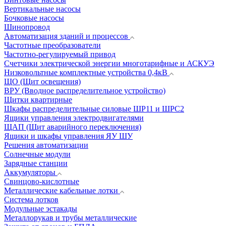
Вертикальные насосы
Бочковые насосы
Шинопровод
Автоматизация зданий и процессов
Частотные преобразователи
Частотно-регулируемый привод
Счетчики электрической энергии многотарифные и АСКУЭ
Низковольтные комплектные устройства 0,4кВ
ЩО (Щит освещения)
ВРУ (Вводное распределительное устройство)
Щитки квартирные
Шкафы распределительные силовые ШР11 и ШРС2
Ящики управления электродвигателями
ЩАП (Щит аварийного переключения)
Ящики и шкафы управления ЯУ ШУ
Решения автоматизации
Солнечные модули
Зарядные станции
Аккумуляторы
Свинцово-кислотные
Металлические кабельные лотки
Система лотков
Модульные эстакады
Металлорукав и трубы металлические